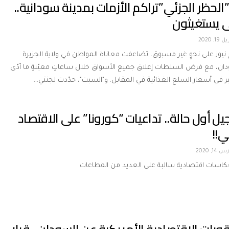
لحظر الجزئي”تراكم الأزمات بمدينة سودانية..
ى يستغيثون
 19, 2020
 نيوز على نحوٍ غير مسبوق، تضاعفت معاناة المواطن في ولاية الجزيرة
ن، مع فرض السلطات إغلاق جميع الأسواق خلال ساعاتٍ معيّنةٍ ما أدّى
كبير في أسعار السلع الغذائية في المقابل. و"السبت"، حدّدت لجنتي…
ل أول حالة.. تداعيات “كورونا” على الاقتصاد
ي!!
 14, 2020
كاسات اقتصادية سالبة على العديد من القطاعات