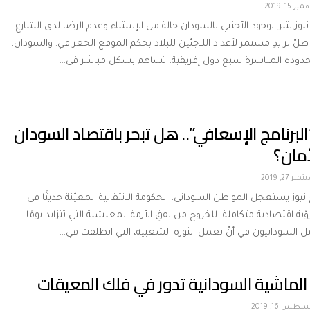
بر 15, 2019
نيوز يثير الوجود الأجنبي بالسودان حالة من الإستياء وعدم الرضا لدى الشارع
لّ تزايدٍ مستمر لأعداد اللاجئين للبلاد بحكم الموقع الجغرافي. والسودان،
بحدوده المباشرة سبع دول إفريقية، تساهم بشكل مباشر في…
برنامج الإسعافي”.. هل تبحر باقتصاد السودان
لأمان؟
بر 27, 2019
 نيوز يستعجل المواطن السوداني، الحكومة الانتقالية المعيّنة حديثًا في
ؤية اقتصادية متكاملة، للخروج من نفقِ الأزمة المعيشية التي تتزايد يومًا
مل السودانيون في أنّ تعمل الثورة الشعبية، التي انطلقت في…
الماشية السودانية تدور في فلك المعيقات
طس 16, 2019