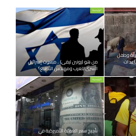
الرئيسية
ملايين امرأة وطفل
اعدات
من هو (رونين ليفى) .. مبعوث إسرائيل
السري للعرب ومهندس التطبيع؟
الرئيسية
تأجيج سعر العملة الأميركية في