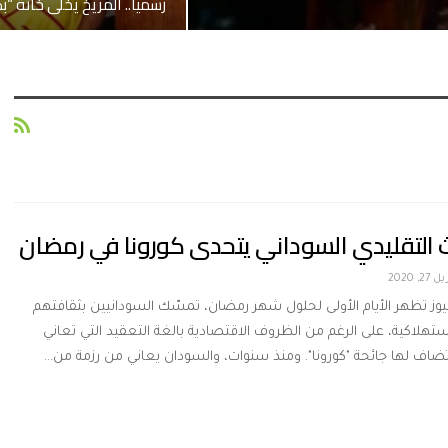
رسمياً.. المريخ يخلي خانة “
 التقليدي السوداني يتحدى كورونا في رمضان
 27, 2020
نيوز تظهر الأيام الأولى لحلول شهر رمضان، تمسّك السودانيين بثقافتهم
استهلاكية، على الرغم من الظروف الاقتصادية بالغة التعقيد التي تعاني
 تضاف لها جائحة "كورونا". ومنذ سنوات، والسودان يعاني من رزمة من…