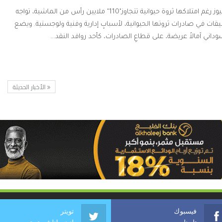
وكالات: باج نيوز رغم امتلاكها ثروة حيوانية تتجاوز"110" ملايين رأس من الماشية، تواجه
ات في صادرات ثروتها الحيوانية، لأسبابٍ إدارية وفنية ولوجستية. ويضع
وداني آمالاً عريضة، على قطاعِ الصادرات، كأحد روافد النقد…
الأخبار الحديثة
فيسبوك
تويتر
تابعنا
انضم لنا في تويتر