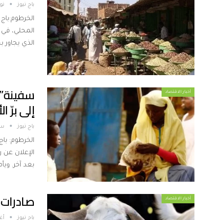
باج نيوز
نوفم
الخرطوم:باج 
المحلي، في ظ
الذي يجاور 
سفينة”ال
أخبار الاقتصاد
إلى برّ ا
باج نيوز
سبتم
الخرطوم: باج
الإعلان عن ر
بعد آخر. ويأ
صادرات 
أخبار الاقتصاد
باج نيوز
أغس