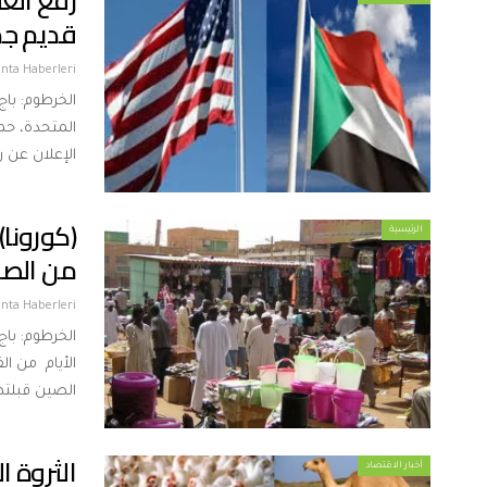
رفع العق
قديم جد
nta Haberleri
الخرطوم: باج
المتحدة، حم
الإعلان عن رفعها في أكتوبر 2017م. 
(كورونا)
الرئيسية
من الص
nta Haberleri
الخرطوم: باج
الأيام من ال
الصين قبلتها
الثروة ا
أخبار الاقتصاد