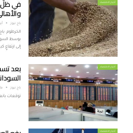
في ظلّ”ا
أخبار الاقتصاد
والأهال
باج نيوز
أبريل
الخرطوم: باج
بوسط السودا
إلى ارتفاعٍ 
بعد تسجي
أخبار الاقتصاد
السودان
باج نيوز
مارس
توقعات بانع
أخبار الاقتصاد