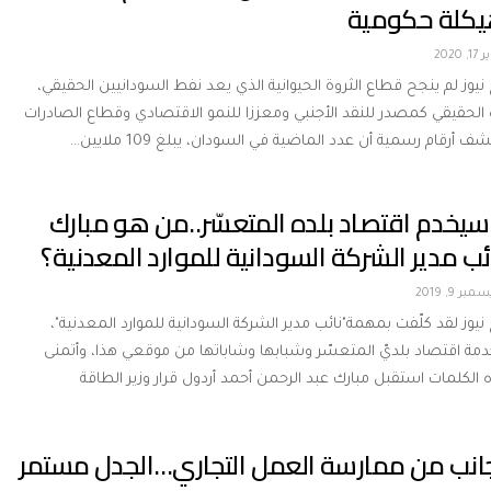
يكلة حكومية
17, 2020
 نيوز لم ينجح قطاع الثروة الحيوانية الذي يعد نفط السودانيين الحقيقي،
 الحقيقي كمصدر للنقد الأجنبي ومعززا للنمو الاقتصادي وقطاع الصادرات
ف أرقام رسمية أن عدد الماضية في السودان، يبلغ 109 ملايين…
 سيخدم اقتصاد بلده المتعسّر..من هو مبارك
ئب مدير الشركة السودانية للموارد المعدنية؟
مبر 9, 2019
 نيوز لقد كلّفت بمهمة"نائب مدير الشركة السودانية للموارد المعدنية"،
ة اقتصاد بلديّ المتعسّر وشبابها وشاباتها من موقعي هذا، وأتمنى
 الكلمات استقبل مبارك عبد الرحمن أحمد أردول قرار وزير الطاقة
جانب من ممارسة العمل التجاري…الجدل مستمر