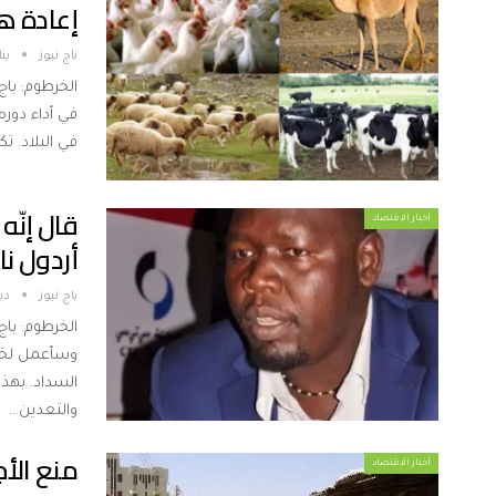
إعادة ه
باج نيوز
يناير 
الخرطوم: باج
في أداء دوره
في البلاد. تكش
قال إنّه
أخبار الاقتصاد
أردول نا
باج نيوز
ديس
الخرطوم: باج
وسأعمل لخدم
السداد. بهذه
والتعدين…
منع الأ
أخبار الاقتصاد