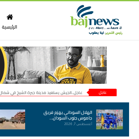
الرئيسية
عاجل
عاجل..الجيش يستعيد مدينة جبرة الشيخ في شمال
الهلال السوداني يهزم فريق
جاموس جنوب السودان…
أغسطس 7, 2026