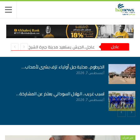
عاجل
عاجل..الجيش يستعيد مدينة جبرة الشيخ في شمال كردفان
الخرطوم.. محلية جبل أولياء تزف بشرى لأصحاب…
أغسطس 7, 2026
لسبب غريب.. الهلال السوداني يعتذر عن المشاركة…
أغسطس 7, 2026
اخر الارأء