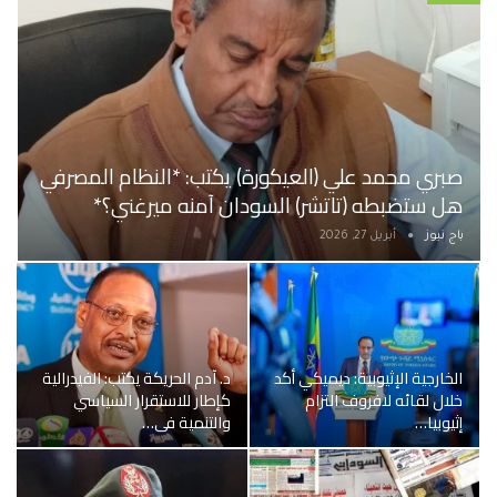
صبري محمد علي (العيكورة) يكتب: *النظام المصرفي
هل ستضبطه (تاتشر) السودان آمنه ميرغني؟*
باج نيوز
أبريل 27, 2026
الخارجية الإثيوبية: ديميكي أكد
د. آدم الحريكة يكتب: الفيدرالية
خلال لقائه لافروف التزام
كإطار للاستقرار السياسي
إثيوبيا…
والتنمية في…