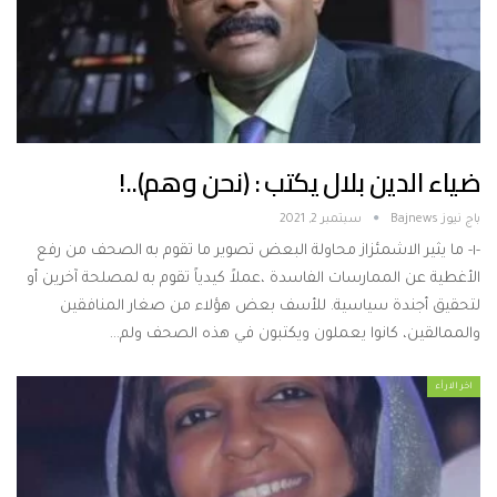
ضياء الدين بلال يكتب : (نحن وهم)..!
باج نيوز Bajnews
سبتمبر 2, 2021
-١- ما يثير الاشمئزاز محاولة البعض تصوير ما تقوم به الصحف من رفع
اﻷغطية عن الممارسات الفاسدة ،عملاً كيدياً تقوم به لمصلحة آخرين أو
لتحقيق أجندة سياسية. للأسف بعض هؤلاء من صغار المنافقين
والممالقين، كانوا يعملون ويكتبون في هذه الصحف ولم…
اخر الارأء