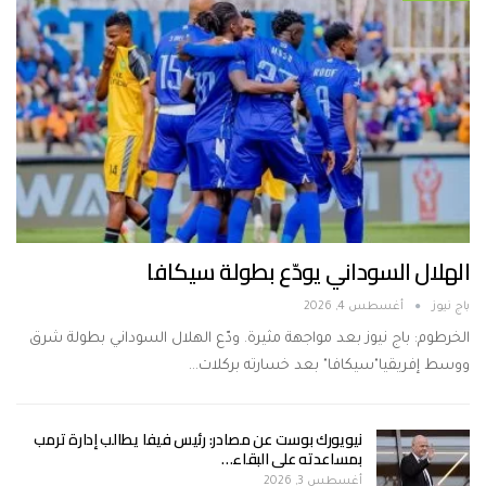
الهلال السوداني يودّع بطولة سيكافا
باج نيوز
أغسطس 4, 2026
الخرطوم: باج نيوز بعد مواجهة مثيرة. ودّع الهلال السوداني بطولة شرق
ووسط إفريقيا"سيكافا" بعد خسارته بركلات…
نيويورك بوست عن مصادر: رئيس فيفا يطالب إدارة ترمب
بمساعدته على البقاء…
أغسطس 3, 2026