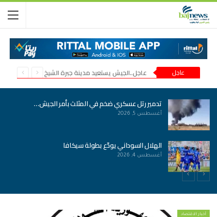
عاجل
عاجل..الجيش يستعيد مدينة جبرة الشيخ في شمال كردفان
ضياء الدين بلال يكتب: عودة بروف حميدة .
أغسطس 6, 2026
الخرطوم.. الشرطة تفك لغز “جسم…
أغسطس 6, 2026
أخبار الاقتصاد