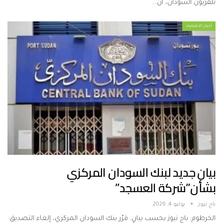
تلفزيون السودان، أن…
أخبار الاقتصاد
بيان جديد لبنك السودان المركزي
بشأن”شركة العسجد”
باج نيوز
يوليو 4, 2026
الخرطوم: باج نيوز بحسب بيانٍ. قرّر بنك السودان المركزي، إلغاء التصديق