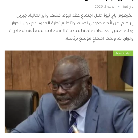
باج نيوز
يوليو 2, 2026
الخرطوم: باج نيوز خلال اجتماعٍ عقد اليوم. كشف وزير المالية، جبريل
إبراهيم، عن اتّجاه حكومي لضبط وتنظيم تجارة الحدود مع دول الجوار،
وذلك ضمن معالجات عاجلة للتحديات الاقتصادية المتعلّقة بالصادرات
والواردات. وبحث اجتماعٍ موسّع برئاسة…
أخبار الاقتصاد