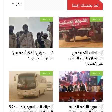
الكل
قد يعجبك ايضا
أبرز الأخبار
أبرز الأخبار
السلطات الأمنية في
“ست عرقي” تفجّر أزمة بين”
السودان تلقيّ القبض
الحلو ـ حميدتي”
على”غندور”
أبرز الأخبار
أبرز الأخبار
الشعبي: الأزمة الحالية
الحراك السياسي: زيادات 25%