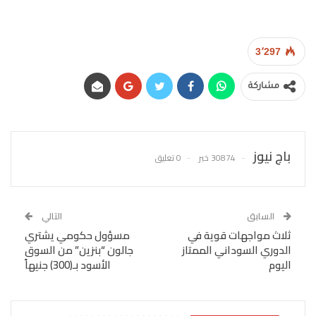
3٬297
مشاركة
باج نيوز
30874 خبر
0 تعليق
السابق
التالي
ثلاث مواجهات قوية في
مسؤول حكومي يشتري
الدوري السوداني الممتاز
جالون “بنزين” من السوق
اليوم
الأسود بـ(300) جنيهاً