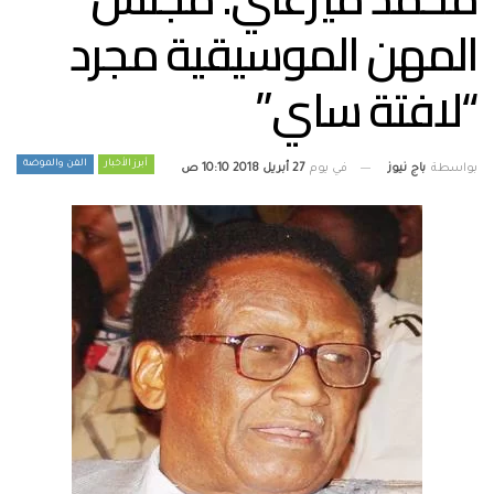
المهن الموسيقية مجرد
“لافتة ساي”
أبرز الأخبار
الفن والموضة
بواسطة
باج نيوز
في يوم
27 أبريل 2018 10:10 ص