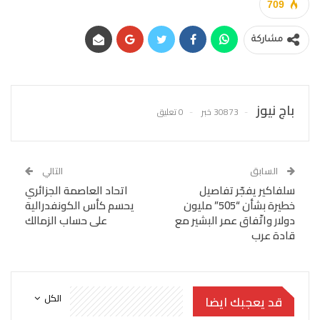
709
مشاركة
باج نيوز
30873 خبر
0 تعليق
السابق
التالي
سلفاكير يفجّر تفاصيل
اتحاد العاصمة الجزائري
خطيرة بشأن “505” مليون
يحسم كأس الكونفدرالية
دولار واتّفاق عمر البشير مع
على حساب الزمالك
قادة عرب
الكل
قد يعجبك ايضا