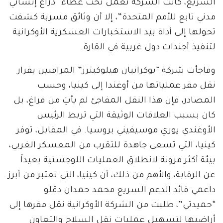
السريع، كانت الشركة تعمل تحت غطاء “ذراع إنساني
مدني تابع للأمم المتحدة”، إلا أن وثائق مسربة كشفت
تحولها إلى أداة بيد الاستخبارات العسكرية الأوكرانية
لتنفيذ أجندات دول غربية في القارة.
وفاجأت شركة “يوكرانيان هيلوكبترز” المراقبين بقرار
نقل مقر عملياتها من أوغندا إلى كينيا، وحسب
المصادر، فإن هذا النقل المفاجئ لم يأتِ من فراغ، بل
كان بسبب العلاقات الوثيقة التي تربط الرئيس
الأوغندي يوري موسيفيني بروسيا. في المقابل، توفر
كينيا، التي تسعى جاهدة للتقرب من المعسكر الغربي،
بيئة أكثر مرونة لانطلاق العمليات اللوجستية بعيداً
عن الرقابة، والأهم من ذلك، أن كينيا، التي تعتبر من أبرز
داعمي قائد الدعم السريع محمد حمدان دقلو
“حميدتي”، طلبت من الشركة الأوكرانية نقل مقرها إلى
أراضيها لتسهيل عمليات نقل السلاح والتعاون