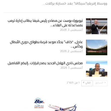
ووسط إفريقيا"سيكافا" بعد خسارته بركلات…
نيويورك بوست عن مصادر: رئيس فيفا يطالب إدارة ترمب
بمساعدته على البقاء…
أغسطس 3, 2026
عاجل.. “كاف” يحدّد موعد قرعة بطولتي دوري الأبطال
وكأس…
أغسطس 2, 2026
مجلس نادي الهلال الجديد يصدر قرارات ..إليكم التفاصيل
أغسطس 1, 2026
السابق
التالي
1 من 2٬825