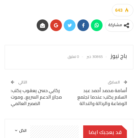
643
مشاركة
باج نيوز
30865 خبر
0 تعليق
السابق
التالي
أسامة محمد أحمد عبد
ركابي حسن يعقوب يكتب:
السلام يكتب: عندما تجتمع
مجازر الدعم السريع.. وموت
الوضاعة والرذالة والندالة
الضمير العالمي
الكل
قد يعجبك ايضا