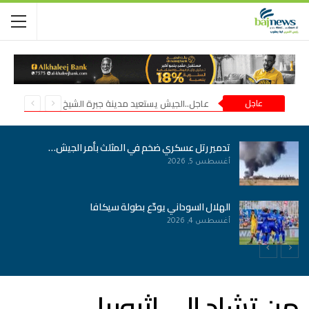
عاجل
عاجل..الجيش يستعيد مدينة جبرة الشيخ في شمال كردفان
تدمير رتل عسكري ضخم في المثلث بأمر الجيش…
أغسطس 5, 2026
الهلال السوداني يودّع بطولة سيكافا
أغسطس 4, 2026
من تشاد إلى إثيوبيا..