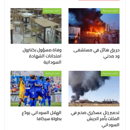
أخبار سياسية
أخبار سياسية
حريق هائل في مستشفى
وفاة مسؤول بكنترول
ود مدني
امتحانات الشهادة
السودانية
أخبار سياسية
أخبار الرياضة
تدمير رتل عسكري ضخم في
الهلال السوداني يودّع
المثلث بأمر الجيش
بطولة سيكافا
السوداني