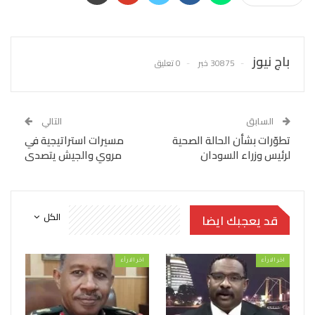
باج نيوز
30875 خبر
0 تعليق
السابق
التالي
تطوّرات بشأن الحالة الصحية
مسيرات استراتيجية في
لرئيس وزراء السودان
مروي والجيش يتصدى
الكل
قد يعجبك ايضا
اخر الارأء
اخر الارأء