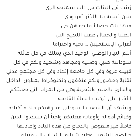
زينب فى البنات مى داب سماحة الزى
شن تشبه بلا اللدّتو أمو ودى
فيها تلت خصالاً ما حواهن حى
الصبا والجمال عقب اللهيج النى
أعزائي الإسلاميين … تحية واحتراما
أنتم التيار الوطني الوحيد الذي يملك في كل عائلة
سودانية صبي وصبية ومجاهد وشهيد ولكم في كل
قبيلة عزوة وفي كل جامعة إتحاد وفي كل مجتمع مدني
نقابة وحضور ولكم مثقفون وتكنوقراط يملأون الداخل
والخارج بالعلم والتجربة،وهي من المزايا التي جعلتكم
الأقدر على تركيب الحياة القادمة.
ونشهد أن الشعب السوداني قد وهبكم فلذاة أكباده
وكرائم أمواله وأوقاته فعليكم واجباً أن تسددوا الدين
كاملاً غير منقوص بالدفاع عن هذه البلاد وإعادتها
خالصة للشعب وطرد شرازم الشتات إلى مزبلة