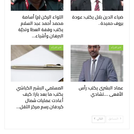
ضياء الدين بلال يكتب: عودة
اللواء الركن (م) أسامة
بروف حميدة .
محمد أحمد عبد السلام
يكتب: وقفة العطا وتحيّة
البرهان وأشياء…
اخر الارأء
اخر الارأء
عماد البشرى يكتب: رأس
المسلمي البشير الكباشي
الأفعى ….تشادي
يكتب: ما بعد بارا: كيف
أعادت عمليات شمال
كردفان رسم مركز الثقل…
السابق
التالي