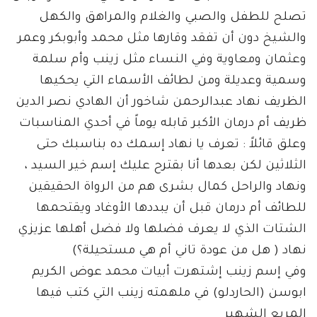
تصلح للطفل والصبي والغلام والمراهق والكهل
والشيخ دون أن تفقد وقارها مثل محمد وأبوبكر وعمر
وعثمان ومعاوية وفي النساء مثل زينب وأم سلمة
وسمية وعديلة ومن لطائف الأسماء التي يحكيها
الظريف نهاد عبدالرحمن شاخور أن الهادي نصر الدين
ظريف أم درمان الأكبر قابله يوماً في أحدي المناسبات
وعلق قائلاً : تعرف يا نهاد إسمك ده بناسبك حتى
الثلاثين لكن بعدها أنا بقترح عليك إسم خير السيد ،
ونهاد والراحل كمال بشرى هم من الرواة الحقيقين
للطائف أم درمان قبل أن يبددها الأوغاد ويقتحمها
الشتات الذي لا يعرف فضلها ولا فضل أهلها عزيزي
نهاد ( هل من عودة تاني أم هي مستحيلة؟)
وفي إسم زينب إشتهرت أبيات محمد عوض الكريم
ابوسن (الحاردلو) في ملهمته زينب التي كتب فيها
المربع الشهير