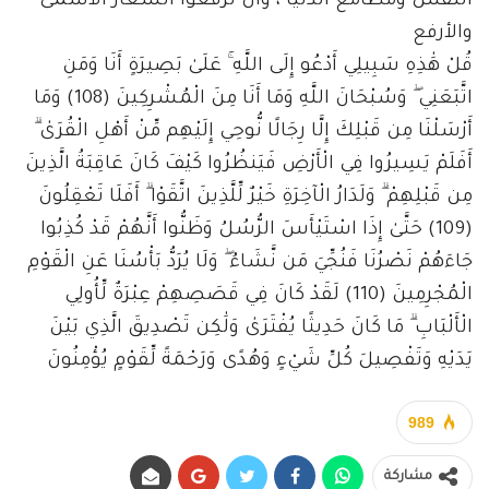
النفس ومطامع الدنيا ، وأن ترفعوا الشعار الأسمى
والأرفع
قُلْ هَٰذِهِ سَبِيلِي أَدْعُو إِلَى اللَّهِ ۚ عَلَىٰ بَصِيرَةٍ أَنَا وَمَنِ
اتَّبَعَنِي ۖ وَسُبْحَانَ اللَّهِ وَمَا أَنَا مِنَ الْمُشْرِكِينَ (108) وَمَا
أَرْسَلْنَا مِن قَبْلِكَ إِلَّا رِجَالًا نُّوحِي إِلَيْهِم مِّنْ أَهْلِ الْقُرَىٰ ۗ
أَفَلَمْ يَسِيرُوا فِي الْأَرْضِ فَيَنظُرُوا كَيْفَ كَانَ عَاقِبَةُ الَّذِينَ
مِن قَبْلِهِمْ ۗ وَلَدَارُ الْآخِرَةِ خَيْرٌ لِّلَّذِينَ اتَّقَوْا ۗ أَفَلَا تَعْقِلُونَ
(109) حَتَّىٰ إِذَا اسْتَيْأَسَ الرُّسُلُ وَظَنُّوا أَنَّهُمْ قَدْ كُذِبُوا
جَاءَهُمْ نَصْرُنَا فَنُجِّيَ مَن نَّشَاءُ ۖ وَلَا يُرَدُّ بَأْسُنَا عَنِ الْقَوْمِ
الْمُجْرِمِينَ (110) لَقَدْ كَانَ فِي قَصَصِهِمْ عِبْرَةٌ لِّأُولِي
الْأَلْبَابِ ۗ مَا كَانَ حَدِيثًا يُفْتَرَىٰ وَلَٰكِن تَصْدِيقَ الَّذِي بَيْنَ
يَدَيْهِ وَتَفْصِيلَ كُلِّ شَيْءٍ وَهُدًى وَرَحْمَةً لِّقَوْمٍ يُؤْمِنُونَ
989
مشاركة