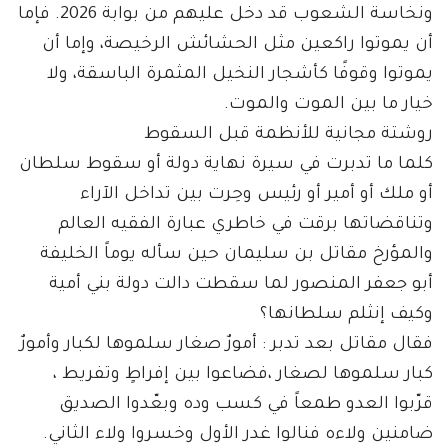
ونخاسة الشعوب قد دخل عليهم من بوابة 2026. فإما
أن يموتوا راكعين مثل الحشائش الرخيصة، وإما أن
يموتوا وقوفًا كأشجار النخيل المثمرة الباسقة، ولا
خيار ما بين الموت والموت.
روشتة مجانية للأنظمة قبل السقوط
كلما ما تدبرت في سيرة نهاية دولة أو سقوط سلطان
أو ملك أو أمير أو رئيس وحِرت بين تداخل الآراء
وتناقضاتها برقت في خاطري عبارة الفقيه العالم
والمؤرخ مقاتل بن سليمان حين سأله يوماً الخليفة
أبو جعفر المنصور لما سقطت دالت دولة بني أمية
وكيف إنثلم سلطانها؟
فقال مقاتل بعد تدبر : أمورٌ صغار سلموها لكبار وأمورٌ
كبار سلموها لصغار ،فضاعوا بين إفراطٍ وتفريط ،
قرّبوا العدو طمعاً في كسب وده وبعّدوا الصديق
ضامنين ولاءه فنالوا غدر الأول وخسروا ولاء الثاني.