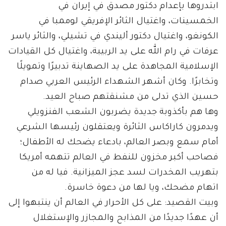
ابتدروها بإعدام دكتور مصدق في إيران في
الخمسينات، واغتيال الثائر الإفريقي لوممبا في
الكونغو، واغتيال دكتور أليندي في تشيلي، والثائر ياسر
عرفات في رام الله على يد الربيبة، واغتيال كل القيادات
الإسلامية المجاهدة على يد الصهاينة تدبيرًا وتمويلًا
وتخابرًا. وكان أشهر الشهداء الرئيس العربي صدام
حسين الذي تدلى من مشنقتهم صباح العيد.
وها هم بأكذوبة جديدة يضربون الشعب الفنزويلي
ويدمرون كاراكاس الثائرة ويعتقلون رئيسها الشرعي
أمام سمع وبصر العالم، بادعاء يضحك له الأطفال؛
فصاحب أكبر مخزون للنفط في العالم تتهمه أمريكا
بتهريب المخدرات لسد عجز الميزانية. فيا له من
اتهام مضحك، ويا لها من دعوة خاسرة.
وبيت القصيد: على كل الأحرار في العالم أن ينتبهوا إلى
أن عهدًا جديدًا من المذابح والمجازر والإستغلال