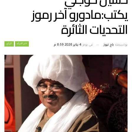
يكتب:مادورو آخر رموز
التحديات الثائرة
اخر الارأء
الرأي
بواسطة
باج نيوز
في يوم
4 يناير 2026 6:59 م