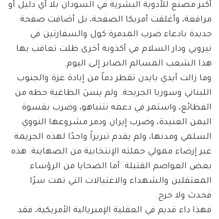
أكبر مصنع للأدوية البشرية في السودان بلا أي دليل أو
مرافعة، وأغلقت أمريكا الصفحة، بل أضافت صفحة
جديدة بادعاء ضرب المدمرة كول والسفارتين في
نيروبي ودار السلام في أكذوبة أخرى ظلت تعاقب بها
هذا الشعب المسالم الصابر إلى اليوم.
وما زالت أيدي بايدن تقطر دماً من إبادة غزة والجنوب
اللبناني وسوريا الجريحة. ولم ينسَ الطاغية حظه من
الفظائع، واستمر في دعمه نتنياهو، وضرب بقسوة
اليمن العنيدة، وضرب إيران ودمر مشروعها النووي
السلمي ومدنها، ولم يقدم تبريراً واحدًا لهذه الجريمة
غير إرضاء ممولي حملته الإنتخابية من الصهاينة. هذه
بعض العواصم القتيلة. أما الضحايا من الرؤساء
المعتقلين والشهداء والاغتيالات التي تمت سرًا
فحدث ولا حرج.
فهذا داء قديم في العقلية الإمبريالية الأمريكية، فقد