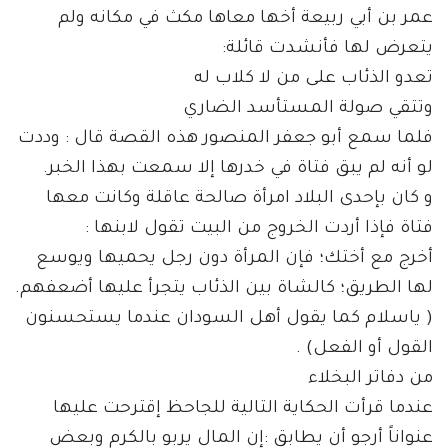
عمر بن أبي ربيعة أخها معاها مكث في مكانه ولم
يتعرض لها فأنشدت قائلة:
تعدو الذئاب على من لا كلاب له
وتتقي صولة المستأسد الضاري
فلما سمع أبو جعفر المنصور هذه القصة قال : وددت
لو أنه لم يبق فتاة في خدرها إلا سمعت بهذا الخبر.
و كان بإحدى البلاد امرأة صالحة عاقلة وكانت معها
فتاة فإذا أردت الخروج من البيت تقول لابنها :
أخرج مع أختك؛ فإن المرأة دون رجل يحميها ويوسع
لها الطريق؛ كالشاة بين الذئاب يتجرأ عليها أضعفهم.
( ياسلام كما يقول أهل السودان عندما يستحسنون
القول أو الفعل) .
من دفاتر البخلاء
عندما قرأت الحكاية التالية للجاحظ إقترحت عليها
عنواناً أرجو أن يطابق :إن المال يربو بالكرم وبعض