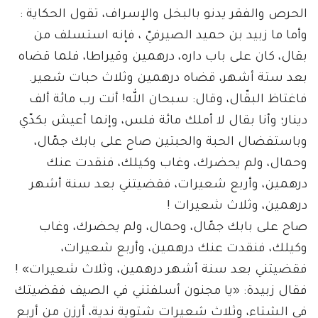
الحرص والفقر يدنو بالبخل والإسراف، تقول الحكاية :
وأما ما زبيد بن حميد الصيرفيّ ، فإنه استسلف من
بقال، كان على باب داره، درهمين وقيراطا، فلما قضاه
بعد ستة أشهر، قضاه درهمين وثلاث حبات شعير.
فاغتاظ البقّال، وقال: سبحان الله! أنت رب مائة ألف
دينار؛ وأنا بقال لا أملك مائة فلس، وإنما أعيش بكدّي
وباستفضال الحبة والحبتين صاح على بابك جمّال،
وحمال، ولم يحضرك، وغاب وكيلك، فنقدت عنك
درهمين، وأربع شعيرات، فقضيتني بعد سنة أشهر
درهمين، وثلاث شعيرات !
صاح على بابك جمّال، وحمال، ولم يحضرك، وغاب
وكيلك، فنقدت عنك درهمين، وأربع شعيرات،
فقضيتني بعد سنة أشهر درهمين، وثلاث شعيرات» !
فقال زبيدة: «يا مجنون أسلفتني في الصيف فقضيتك
في الشتاء، وثلاث شعيرات شتوية ندية، أرزن من أربع