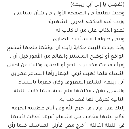
(تفصِل يا إبن أبي ربيعة)
وجدت تعليقاً في الصفحة الأولى في شأن سياسي
وردت فيه الحكمة العربي الشهيرة:
تعدو الذئاب على من لا كلاب له
وتتقي صولة المستأسد الضاري
وقد وجدت للبيت حكاية رأيت أن نوثقها فلعها تفضح
الواقع أو توضح المستتر والغائم من الأمور قيل أن :
إمرأة قدمت مكة تريد الحج أو العمرة وكانت من اجمل
النساء فلما ذهبت ترمي الجمار رآها الشاعر عمر بن
أبي ربيعة الشاعر المعروف وكان مغرماً بالنساء
والتغزل بهن ، فكلمها فلم تجبه، فلما كانت الليلة
الثانية تعرض لها فصاحت به:
إليك عني فإني في حرم الله وفي أيام عظيمة الحرمة
فألح عليها فخافت من افتضاح أمرها فقالت لأخيها
في الليلة الثالثة : أخرج معي فأرني المناسك فلما رأي