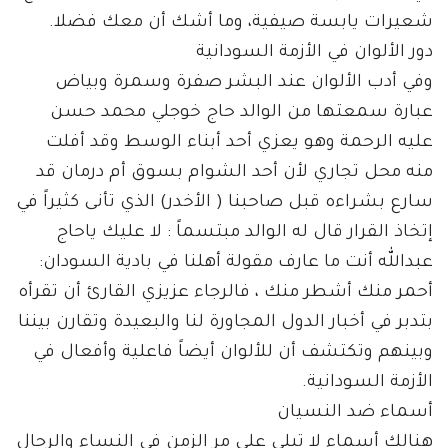
شعيرات يابسة صيفية، وما أشك أن معك فضلا.
دور الألوان في الأزمة السودانية
وفي أدب الألوان عند البشر صفرة وسمرة وبياض
عبارة سمعتها من الوالد حاج خوجلي محمد حسن
عليه الرحمة وهو يعزي أحد أبناء الوسط وقد أفلت
منه محل تجاري لأن أحد الشوام بسوق أم درمان قد
سارع بشراءه قبل صاحبنا ( الأخدر) الذي تأنى كثيراً في
إتخاذ القرار قال له الوالد مبتسماً : لا عليك ياحاج
عبدالله أنت ما عارف مقولة أهلنا في بادية السودان:
أحمر منك أشطر منك ، فالرجاء عزيزي القارئ أن تقرأه
بتدبر في أخبار الدول المجاورة لنا والبعيدة وتقارن بيننا
وبينهم وتكتشف أن للألوان أيضاً فاعلية وأفعال في
الأزمة السودانية.
أسماء ضد النسيان
هنالك أسماء لا تبلى على مر الزمن في النساء والرجال