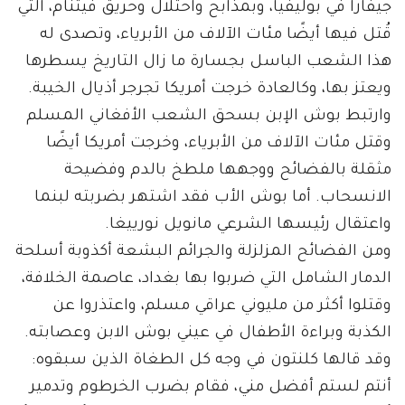
جيفارا في بوليفيا، وبمذابح واحتلال وحريق فيتنام، التي
قُتل فيها أيضًا مئات الآلاف من الأبرياء، وتصدى له
هذا الشعب الباسل بجسارة ما زال التاريخ يسطرها
ويعتز بها، وكالعادة خرجت أمريكا تجرجر أذيال الخيبة.
وارتبط بوش الإبن بسحق الشعب الأفغاني المسلم
وقتل مئات الآلاف من الأبرياء، وخرجت أمريكا أيضًا
مثقلة بالفضائح ووجهها ملطخ بالدم وفضيحة
الانسحاب. أما بوش الأب فقد اشتهر بضربته لبنما
واعتقال رئيسها الشرعي مانويل نورييغا.
ومن الفضائح المزلزلة والجرائم البشعة أكذوبة أسلحة
الدمار الشامل التي ضربوا بها بغداد، عاصمة الخلافة،
وقتلوا أكثر من مليوني عراقي مسلم، واعتذروا عن
الكذبة وبراءة الأطفال في عيني بوش الابن وعصابته.
وقد قالها كلنتون في وجه كل الطغاة الذين سبقوه:
أنتم لستم أفضل مني، فقام بضرب الخرطوم وتدمير