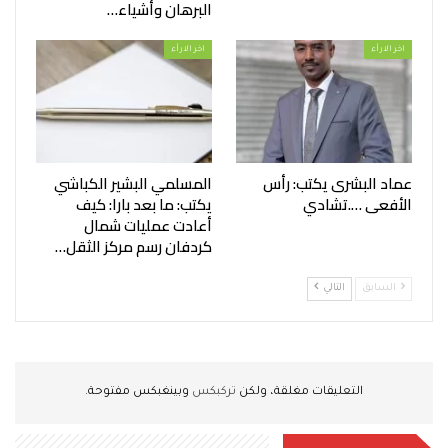
البرهان وأشياء…
اخر الارأء
اخر الارأء
عماد البشرى يكتب: رأس
المسلمي البشير الكباشي
الأفعى ….تشادي
يكتب: ما بعد بارا: كيف
أعادت عمليات شمال
كردفان رسم مركز الثقل…
السابق
التالي
التعليقات مغلقة، ولكن
تركبكس
وبينغبكس مفتوحة.