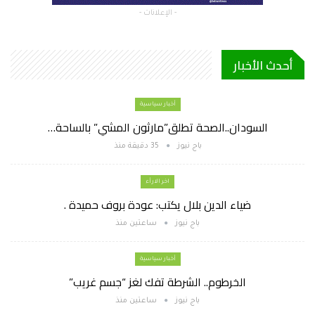
- الإعلانات -
أحدث الأخبار
أخبار سياسية
السودان..الصحة تطلق”مارثون المشي” بالساحة…
باج نيوز
35 دقيقة منذ
اخر الارأء
ضياء الدين بلال يكتب: عودة بروف حميدة .
باج نيوز
ساعتين منذ
أخبار سياسية
الخرطوم.. الشرطة تفك لغز “جسم غريب”
باج نيوز
ساعتين منذ