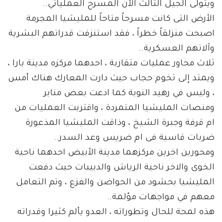
ويتولى الجيل الثالث الآن المسرح العملياتي..
الأرض التى كانت مسرحاً متاحاً للمليشيا المجرمة
اصبحت منزلقاً خطراً ، فقد استنزفت قدراتهم البشرية
وآلاتهم العسكرية..
ثلاث محاور عمليات متقاربة ، احدهما مركزه مدينة بارا ،
ويمتد إلى تخوم حجاب حيث دارت المعارك هناك أمس
، وليس في رهيد النوبة كما ادعت بعض منابر
ومنصات المليشيا المتمردة ، واقتربت العمليات من
ام قرفة وجبرة الشيخ ، وذاقت المليشيا المذعورة
ضربات قاسية فى ام ضريس وعد السدر..
ومحورين اخرين مركزهما مدينة الأبيض احدهما ناحية
الخوى والاخر ناحية الرياش والدبيبات حيث دفعت
المليشيا بحشود من الحواضن والفزع ، وتم التعامل
معهم في مواجهات مؤلمة..
هذه لمحة للحال وتطوراته ، العدو يألم كثيرا وقدراته