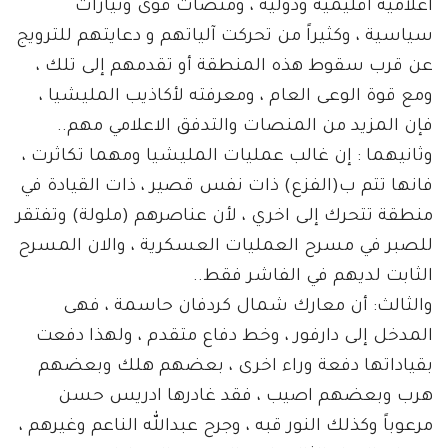
اعلامية اقليمية ودولية ، ومنصات قوى وتيارات
سياسية ، وكثيراً من تحركت آلياتهم و دعايتهم للترويج
عن قرب سقوط هذه المنطقة أو تقدمهم إلى تلك ،
ومع قوة الوعى العام ، ومعرفته لأكاذيب المليشيا ،
فإن المزيد من المنصات والتدفق الاعلامي مهم..
وثانيهما : إن غالب عمليات المليشيا ومهما تكاثرت ،
فانها تتم ب(الفزع) ذات نفس قصير ، ذات القيادة في
منطقة تتحرك إلى اخري ، لأن عناصرهم (ملولة) وتفتقر
للصبر في مسرح العمليات العسكرية ، والان المسرح
الثابت لديهم في الفاشر فقط..
والثالث: أن معارك شمال كردفان حاسمة ، فهى
المدخل إلى دارفور ، وخط دفاع متقدم ، ولهذا دفعت
بقياداتها دفعة وراء اخرى ، بعضهم هلك وبعضهم
هرب وبعضهم اصيب ، فقد غادرها ادريس حسن
مرعوباً وكذلك النور قبه ، وجرح عبدالله الناعم وغيرهم ،