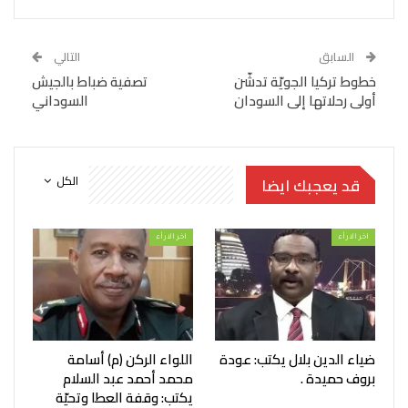
السابق
التالي
خطوط تركيا الجويّة تدشّن
تصفية ضباط بالجيش
أولى رحلاتها إلى السودان
السوداني
الكل
قد يعجبك ايضا
اخر الارأء
اخر الارأء
ضياء الدين بلال يكتب: عودة
اللواء الركن (م) أسامة
بروف حميدة .
محمد أحمد عبد السلام
يكتب: وقفة العطا وتحيّة