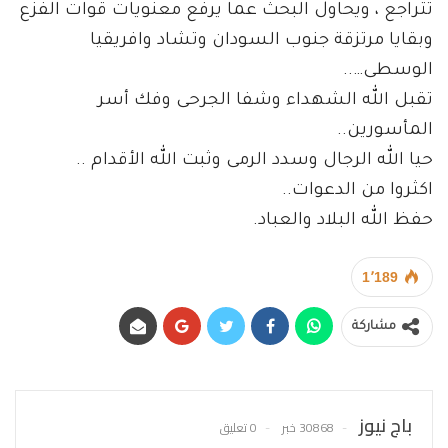
تتراجع ، ويحاول البحث عما يرفع معنويات قوات الفزع
وبقايا مرتزقة جنوب السودان وتشاد وافريقيا
الوسطى…..
تقبل الله الشهداء وشفا الجرحى وفك أسر
المأسورين..
حيا الله الرجال وسدد الرمى وثبت الله الأقدام ..
اكثروا من الدعوات..
حفظ الله البلاد والعباد.
1٬189
مشاركة
باج نيوز
30868 خبر
0 تعليق