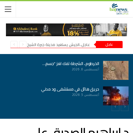
عاجل
عاجل..الجيش يستعيد مدينة جبرة الشيخ في شمال كردفان
الخرطوم.. الشرطة تفك لغز “جسم…
أغسطس 6, 2026
حريق هائل في مستشفى ود مدني
أغسطس 5, 2026
د.ابراهيم الصديق على