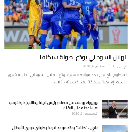
الهلال السوداني يودّع بطولة سيكافا
باج نيوز
أغسطس 4, 2026
الخرطوم: باج نيوز بعد مواجهة مثيرة. ودّع الهلال السوداني بطولة شرق
ووسط إفريقيا"سيكافا" بعد خسارته بركلات…
نيويورك بوست عن مصادر: رئيس فيفا يطالب إدارة ترمب
بمساعدته على البقاء…
أغسطس 3, 2026
عاجل.. “كاف” يحدّد موعد قرعة بطولتي دوري الأبطال