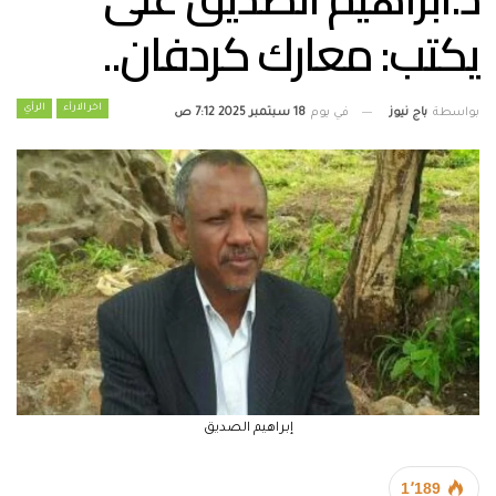
يكتب: معارك كردفان..
اخر الارأء
الرأي
بواسطة
باج نيوز
في يوم
18 سبتمبر 2025 7:12 ص
إبراهيم الصديق
1٬189