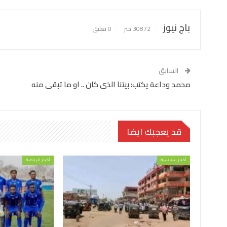
باج نيوز
30872 خبر
0 تعليق
السابق
محمد وداعة يكتب: بيتنا الذى كان .. او ما تبقى منه
قد يعجبك ايضا
أخبار سياسية
أخبار الرياضة