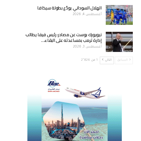
الهلال السوداني يودّع بطولة سيكافا
أغسطس 4, 2026
نيويورك بوست عن مصادر: رئيس فيفا يطالب
إدارة ترمب بمساعدته على البقاء…
أغسطس 3, 2026
السابق
التالي
1 من 2٬826