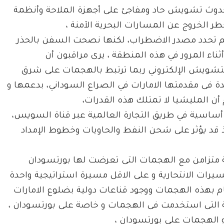
 بحدوث تشويش حاد ومفاجئ على أجهزة الملاحة وأنظمة
 الخروج عن المسارات البحرية الآمنة ،
 ) لم تحدد مصدر الاضطراب، لكنها نصحت السفن بالحذر
ثناء المرور في هذه المنطقة ، يرى مراقبون أن
لتشويش الإلكتروني ربما ترتبط بالهجمات على شرق
 فى مقدمتها الامارات في الصراع السوداني، بدعمها و
أن المليشيا لا تمتلك هذه القدرات،
 أساسية في طريق التجارة العالمية عبر قناة السويس،
 قد يؤثر على شحن النفط والحاويات وخطوط الإمداد
متزامن مع الهجمات التى تعرضت لها بورتسودان
يرات الانتحارية و على الاقل مسيرة استراتيجية واحدة
ام بهذه الهجمات ووجود قناعات دولية بضلوع الامارات
دمة التى استخدمت فى الهجمات و خاصة على بورتسودان ،
و الهجمات على بورتسودان ،