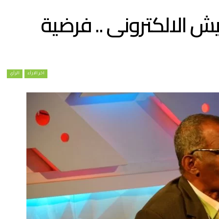
ش الالكترونى .. فرضية
اخر الارأء
الرأي