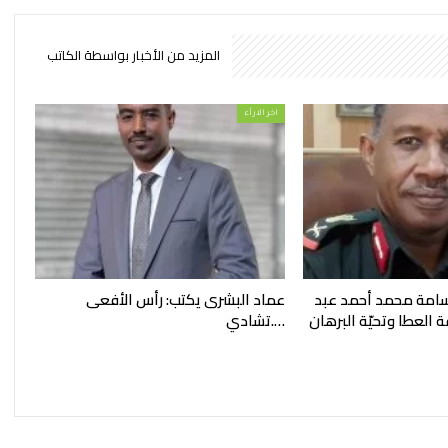
المزيد من الأخبار بواسطة الكاتب
اخر الارأء
 أسامة محمد أحمد عبد
عماد البشرى يكتب: رأس الأفعى
 العطا وتحيّة البرهان
….تشادي