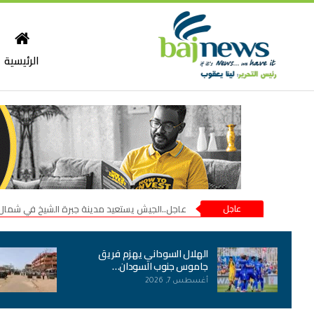
الرئيسية
عاجل
عاجل..الجيش يستعيد مدينة جبرة الشيخ في شمال
الهلال السوداني يهزم فريق
جاموس جنوب السودان…
أغسطس 7, 2026