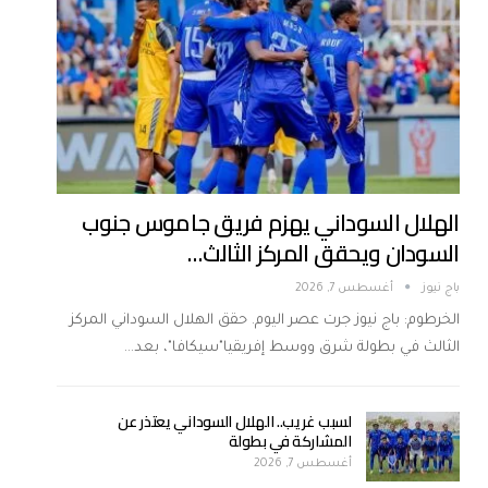
الهلال السوداني يهزم فريق جاموس جنوب
السودان ويحقق المركز الثالث…
باج نيوز
أغسطس 7, 2026
الخرطوم: باج نيوز جرت عصر اليوم. حقق الهلال السوداني المركز
الثالث في بطولة شرق ووسط إفريقيا"سيكافا"، بعد…
لسبب غريب.. الهلال السوداني يعتذر عن
المشاركة في بطولة
أغسطس 7, 2026