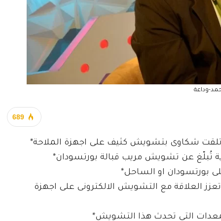
مد-وداعة
689
ى ) تلقت شكاوى بتشويش كثيف على اجهزة الملاحة*
 تُبلّغ عن تشويش مريب قبالة بورتسودان*
ى بورتسودان او الساحل*
عزز العلاقة مع التشويش الالكترونى على اجهزة
لمعدات التى تحدث هذا التشويش*