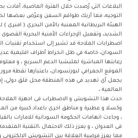
البلاغات التي رُصدت خلال الفترة الماضية، أفادت
التوجيه، مما أربك طواقم السفن وعرّض بعضها لخطر
الهيئة البريطانية المعنية بالأمن البحري ( امبرى
الشديد، وتفعيل الإجراءات الأمنية البحرية القصوى أ
اضطرابات الملاحة قد تشير إلى استخدام تقنيات ا
السودان، خاصة في ظل انخراط أطراف اقليمية عديدة
رعايتها المباشرة لمليشيا الدعم السريع ، و معلوم 
الموقع الجغرافي لبورتسودان، باعتبارها نقطة مرور
يجعل أي تهديد في هذه المنطقة محل قلق دولي، إذ
العالمية ،
حدث هذا التشويش و الاضطراب فى اجهزة الملاحة 
وكسلا و عطبرة و مناطق اخرى باعداد كبيرة من المس
، وجاءت اتهامات الحكومة السودانية للامارات بالقي
فى العدوان ، و يعزز ذلك الاحتمال ،التقنية المتق
مما يعزز فرضية العلاقة بين التشويش الالكترونى 