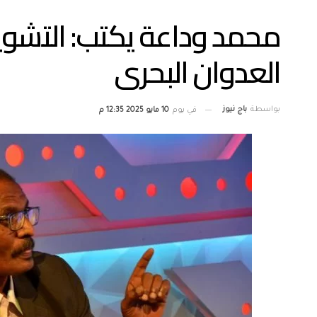
محمد وداعة يكتب: التشوي
العدوان البحرى
بواسطة
باج نيوز
في يوم
10 مايو 2025 12:35 م