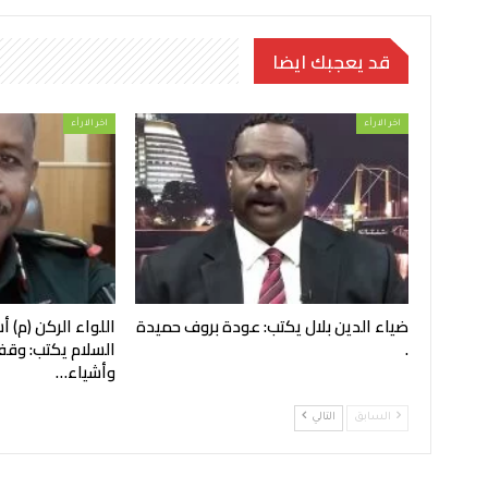
قد يعجبك ايضا
اخر الارأء
اخر الارأء
ضياء الدين بلال يكتب: عودة بروف حميدة
اللواء الركن (م)
.
السلام يكتب: وقفة
وأشياء…
السابق
التالي