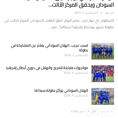
السودان ويحقق المركز الثالث…
باج نيوز
أغسطس 7, 2026
الخرطوم: باج نيوز جرت عصر اليوم. حقق الهلال السوداني المركز الثالث في
بطولة شرق ووسط إفريقيا"سيكافا"، بعد…
لسبب غريب.. الهلال السوداني يعتذر عن المشاركة في
بطولة
أغسطس 7, 2026
مواجهات متباينة للمريخ والهلال في دوري أبطال إفريقيا
أغسطس 6, 2026
الهلال السوداني يودّع بطولة سيكافا
أغسطس 4, 2026
السابق
التالي
1 من 2٬826