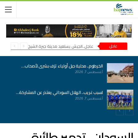
عاجل
عاجل..الجيش يستعيد مدينة جبرة الشيخ في شمال كردفان
الخرطوم.. محلية جبل أولياء تزف بشرى لأصحاب…
أغسطس 7, 2026
لسبب غريب.. الهلال السوداني يعتذر عن المشاركة…
أغسطس 7, 2026
السودان.. تدمير طائرة