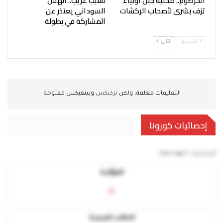
الخرطوم.. محلية جبل أولياء
لسبب غريب.. الهلال
تزف بشرى لأصحاب الركشات
السوداني يعتذر عن
المشاركة في بطولة
السابق
التالي
التعليقات مغلقة، ولكن
تركبكس
وبينغبكس مفتوحة.
إحصائيات كورونا
آخر تحديث:
5 mins ago
المؤكدة
0
الحالات الجديدة