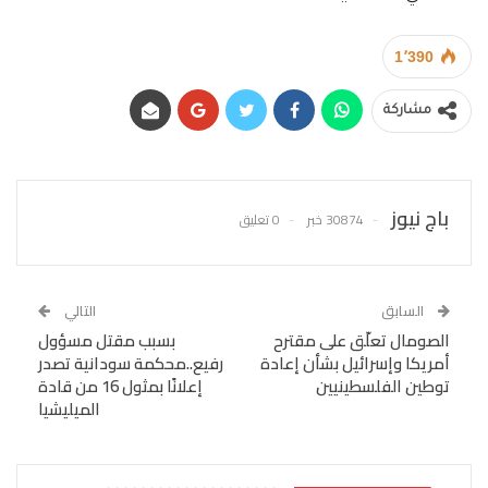
1٬390
مشاركة
باج نيوز
30874 خبر
0 تعليق
السابق
التالي
الصومال تعلّق على مقترح
بسبب مقتل مسؤول
أمريكا وإسرائيل بشأن إعادة
رفيع..محكمة سودانية تصدر
توطين الفلسطينيين
إعلانًا بمثول 16 من قادة
الميليشيا