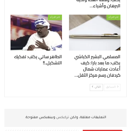
البرهان وأشياء…
اخر الارأء
اخر الارأء
المسلمي البشير الكباشي
الطاهر ساتي يكتب: تفكيك
يكتب: ما بعد بارا: كيف
التشكيل..!!
أعادت عمليات شمال
كردفان رسم مركز الثقل…
السابق
التالي
التعليقات مغلقة، ولكن
تركبكس
وبينغبكس مفتوحة.