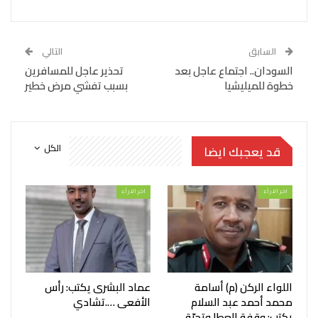
السابق
التالي
السودان.. اجتماع عاجل بعد
تحذير عاجل للمسافرين
خطوة للميليشيا
بسبب تفشي مرض خطير
الكل
قد يعجبك ايضا
اخر الارأء
اخر الارأء
اللواء الركن (م) أسامة
عماد البشرى يكتب: رأس
محمد أحمد عبد السلام
الأفعى ….تشادي
يكتب: وقفة العطا وتحيّة