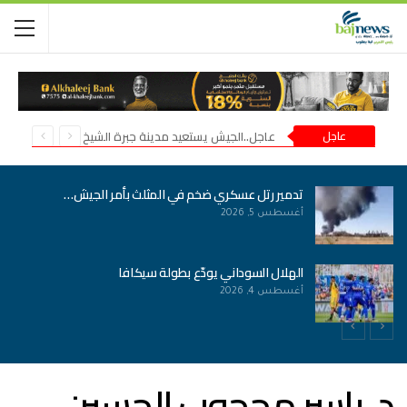
عاجل
عاجل..الجيش يستعيد مدينة جبرة الشيخ في شمال كردفان
الجمارك السودانية تحسم الجدل بشأن منظومات…
أغسطس 4, 2026
مقتل قائد ميداني بارز في ميليشيا الدعم السريع
أغسطس 4, 2026
د. ياسر محجوب الحسين