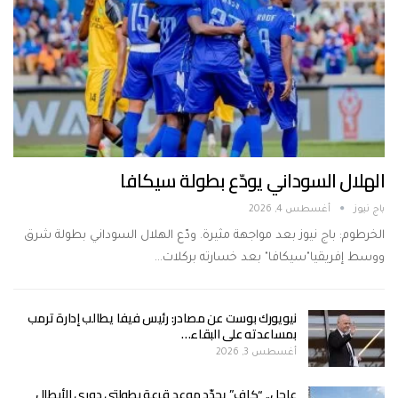
الهلال السوداني يودّع بطولة سيكافا
باج نيوز
أغسطس 4, 2026
الخرطوم: باج نيوز بعد مواجهة مثيرة. ودّع الهلال السوداني بطولة شرق
ووسط إفريقيا"سيكافا" بعد خسارته بركلات…
نيويورك بوست عن مصادر: رئيس فيفا يطالب إدارة ترمب
بمساعدته على البقاء…
أغسطس 3, 2026
عاجل.. “كاف” يحدّد موعد قرعة بطولتي دوري الأبطال