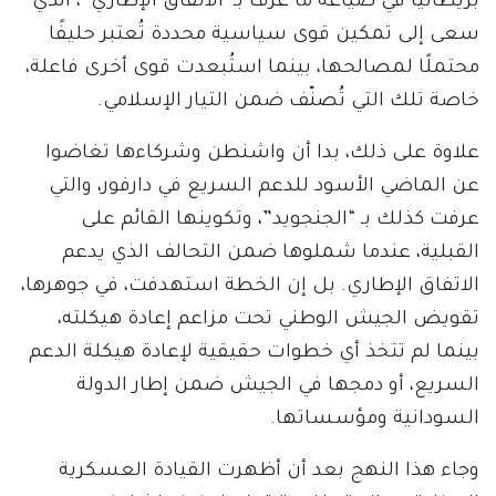
بريطانيا في صياغة ما عرف بـ”الاتفاق الإطاري”، الذي
سعى إلى تمكين قوى سياسية محددة تُعتبر حليفًا
محتملًا لمصالحها، بينما استُبعدت قوى أخرى فاعلة،
خاصة تلك التي تُصنّف ضمن التيار الإسلامي.
علاوة على ذلك، بدا أن واشنطن وشركاءها تغاضوا
عن الماضي الأسود للدعم السريع في دارفور، والتي
عرفت كذلك بـ “الجنجويد”، وتكوينها القائم على
القبلية، عندما شملوها ضمن التحالف الذي يدعم
الاتفاق الإطاري. بل إن الخطة استهدفت، في جوهرها،
تقويض الجيش الوطني تحت مزاعم إعادة هيكلته،
بينما لم تتخذ أي خطوات حقيقية لإعادة هيكلة الدعم
السريع، أو دمجها في الجيش ضمن إطار الدولة
السودانية ومؤسساتها.
وجاء هذا النهج بعد أن أظهرت القيادة العسكرية