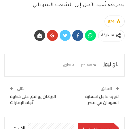
بطريقة تُعيد الأمل إلى الشعب السوداني.
874
مشاركة
باج نيوز
30874 خبر
0 تعليق
السابق
التالي
تنويه عاجل لسفارة
البرهان يوافق على خطوة
السودان في مصر
تّجاه الإمارات
الكل