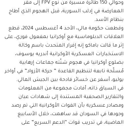
وحوالي 150 طائرة مسيرة من نوع FPV إلى مقر
المعارضة في إدلب السورية، قبل الهجوم الذي أطاح
بنظام الأسد.
وقطعت حكومة مالي، الأحد 4 أغسطس 2024، قطع
العلاقات الدبلوماسية مع أوكرانيا بمفعول فوري، على
إثر ما قالت باماكو إنه إقرار المتحدث باسم وكالة
الاستخبارات العسكرية الأوكرانية أندريه يوسوف،
بضلوع أوكرانيا في هجوم شنّته جماعات إرهابية
مُسلّحة تابعة لتنظيم القاعدة ” حركة الأزواد” في أواخر
يوليو، أسفر عن خسائر فادحة بين الجيش المالي.
في السياق ذاته، أفادت مجموعة من المعلومات
والتقارير الصحفية المستندة إلى شهادات عيان
ومصادر عسكرية بأن القوات الأوكرانية التي تم رصد
وجودها في السودان قد ساهمت، خلال الأسابيع
الماضية، في تدريب قوات “الدعم السريع” على