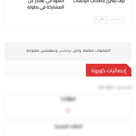
تزف بشرى لأصحاب الركشات
السوداني يعتذر عن
المشاركة في بطولة
السابق
التالي
التعليقات مغلقة، ولكن
تركبكس
وبينغبكس مفتوحة.
إحصائيات كورونا
آخر تحديث:
5 mins ago
المؤكدة
0
الحالات الجديدة