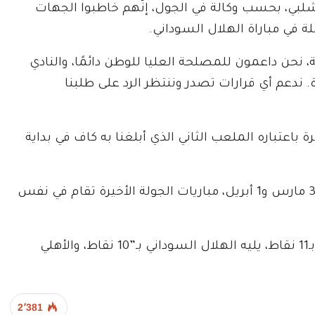
شلبي، بحسب وكالة في الجول، إنّهم خاطبوا الجهات
ة في مباراة الهلال السوداني.
 نحن داعمون للمصلحة العليا للوطن دائمًا، والنادي
ندعم أي قرارات تصدر وننتظر الرد على طلبنا
رة باعتباره الملعب الثاني الذي أبلغنا به كاف في بداية
وأضاف” ننتظر قرار كاف بموعد إقامة المباراة بين 31 مارس و1 أبريل، مباريات الجولة الأخيرة تقام في نفس
ويتصدّر صن داونز الجنوب أفريقي المجموعة الثانية بـ11 نقاط، يليه الهلال السوداني بـ”10 نقاط، والأهلي
2٬381