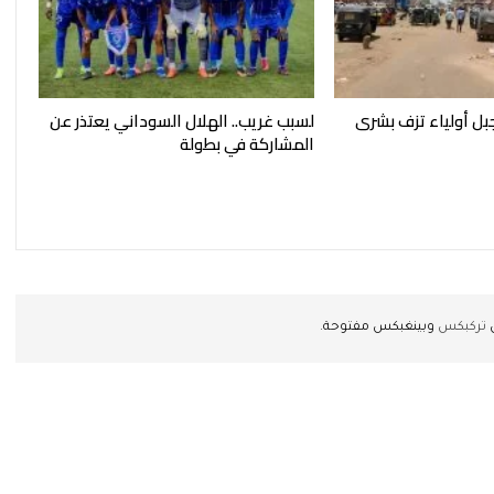
بل أولياء تزف بشرى
لسبب غريب.. الهلال السوداني يعتذر عن
المشاركة في بطولة
ن
تركبكس
وبينغبكس مفتوحة.