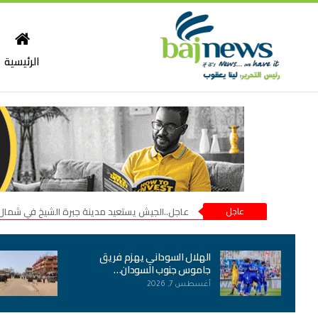
الرئيسية
عاجل
عاجل..الجيش يستعيد مدينة جبرة الشيخ في شمال
الهلال السوداني يهزم فريق
جاموس جنوب السودان…
أغسطس 7, 2026