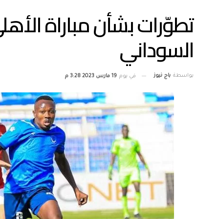
تطوّرات بشأن مباراة الأه
السوداني
بواسطة
باج نيوز
في يوم
19 مارس 2023 3:28 م