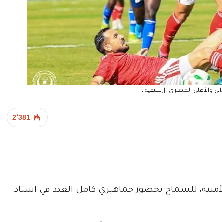
ني والأهلي المصري ـ إرشيفية ـ
2٬381
منية، للسماح بحضور جماهيري كامل العدد في استاد