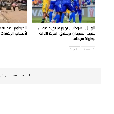
الهلال السوداني يهزم فريق جاموس
الخرطوم.. محلية ج
جنوب السودان ويحقق المركز الثالث
لأصحاب الركشات
ببطولة سيكافا
السابق
التالي
التعليقات مغلقة، ولك