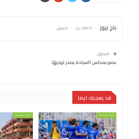
باج نيوز
30873 خبر
0 تعليق
السابق
عضو بمجلس السيادة يصدر توجيهًا
قد يعجبك ايضا
أخبار الرياضة
أخبار سياسية