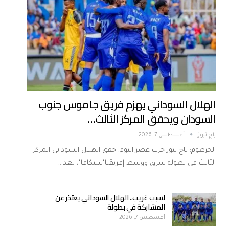
الهلال السوداني يهزم فريق جاموس جنوب
السودان ويحقق المركز الثالث…
باج نيوز
أغسطس 7, 2026
الخرطوم: باج نيوز جرت عصر اليوم. حقق الهلال السوداني المركز
الثالث في بطولة شرق ووسط إفريقيا"سيكافا"، بعد…
لسبب غريب.. الهلال السوداني يعتذر عن
المشاركة في بطولة
أغسطس 7, 2026