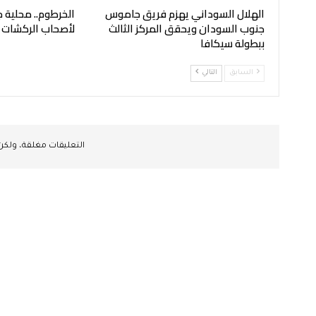
الهلال السوداني يهزم فريق جاموس
الخرطوم.. محلية ج
جنوب السودان ويحقق المركز الثالث
لأصحاب الركشات
ببطولة سيكافا
السابق
التالي
التعليقات مغلقة، ولك