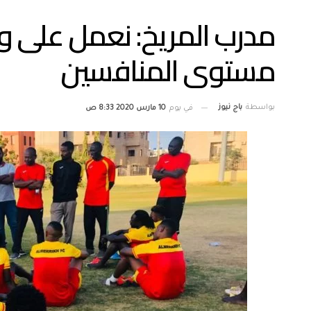
مدرب المريخ: نعمل على 
مستوى المنافسين
بواسطة
باج نيوز
في يوم
10 مارس 2020 8:33 ص