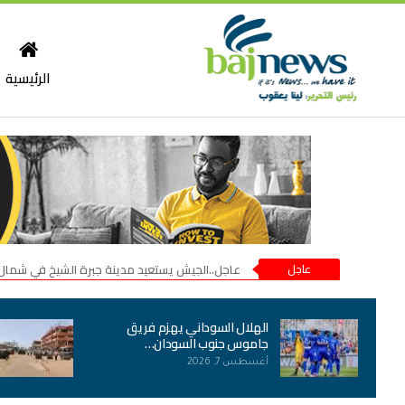
الرئيسية
عاجل
عاجل..الجيش يستعيد مدينة جبرة الشيخ في شمال
الهلال السوداني يهزم فريق
جاموس جنوب السودان…
أغسطس 7, 2026