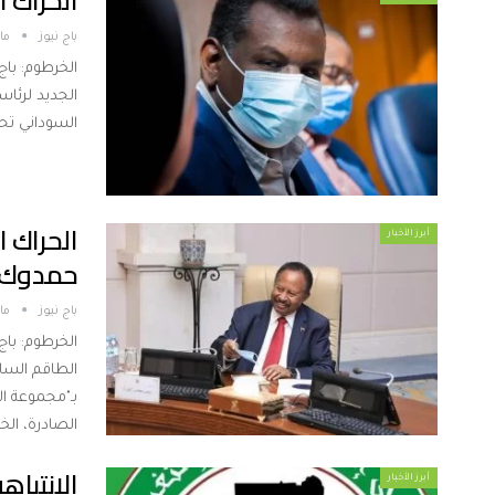
الحراك السياسي: 3 أس
باج نيوز
مارس
الخرطوم: با
الجديد لرئاس
السوداني تح
الحراك ا
أبرز الأخبار
حمدوك
باج نيوز
مارس
الخرطوم: با
الطاقم السا
بـ"مجموعة ا
الصادرة، الخ
الانتباه
أبرز الأخبار