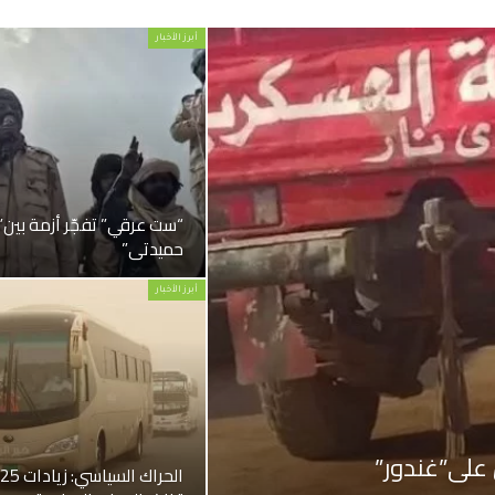
أبرز الأخبار
“ست عرقي” تفجّر أزمة بين” 
حميدتي”
أبرز الأخبار
 على”غندور”