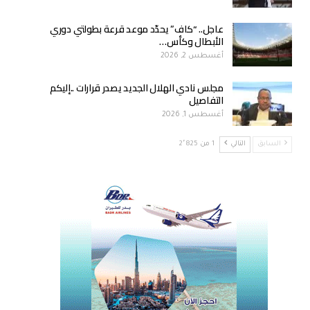
عاجل.. “كاف” يحدّد موعد قرعة بطولتي دوري
الأبطال وكأس…
أغسطس 2, 2026
مجلس نادي الهلال الجديد يصدر قرارات ..إليكم
التفاصيل
أغسطس 1, 2026
السابق
التالي
1 من 2٬825