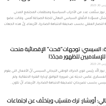
 30, 2023
ج نيوز سلّمت عدد من الأحزاب السياسية ومنظمات المجتمع المدني
شأن مسوّدة الاتّفاق السياسي النهائي للجنة الصياغة أمس. وقالت عضو
 انتصار العقلي بحسب صحيفة الانتباهة الصادرة، الأربعاء، إنّ هذه الجهات
هة: السيسي: توجهات”قحت” الإقصائية منحت
لإسلاميين للظهور مجدّدًا
 29, 2023
 نيوز أكّد رئيس قوى الحراك الوطني التيجاني السيسي أنّ الأفعال التي يقوم
العسكري عكس حديثه عن ضرورة التوافق لإدارة الفترة الانتقالية. ولم
سي بحسب تصريحاتٍ لصحيفة الانتباهة الصادرة، الأربعاء، أنّ تكون…
تالي: أوبشار: ترك متسيّب ويتخلّف عن اجتماعات