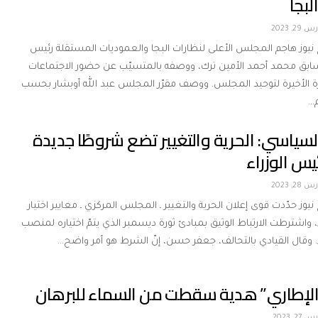
بجا
 29, 2023
 نيوز هاجم المجلس الأعلى لنظارات البجا والعموديات المستقلة رئيس
بق محمد أحمد الأمين ترك، ووصفه بالمتسيّب عن حضور الاجتماعات
ة الأخيرة لتوحيد المجلس. ووصف مقرّر المجلس عبد الله أوبشار بحسب
م…
لسياسي: الحرية والتغيير تضع شروطًا جديدة
ئيس الوزراء
 28, 2023
 نيوز حدّدت قوى إعلان الحرية والتغيير ـ المجلس المركزي ـ معايير اختيار
، واشترطت الارتباط الوثيق بمبادئ ثورة ديسمبر الذي يتمّ اختياره لمنصب
. وقال القيادي بالتحالف، جعفر حسن، إنّ الشرط هو أمر واضح…
الإطاري” هدية سقطت من السماء للبرهان