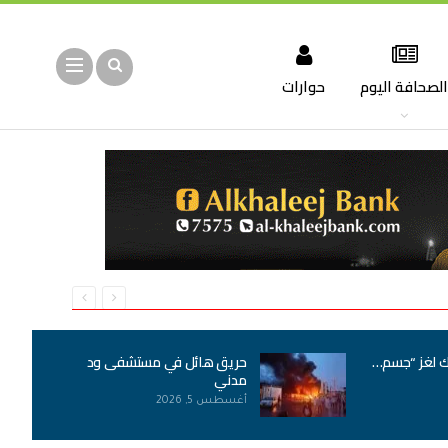
لصحافة اليوم
حوارات
ك لغز “جسم…
حريق هائل في مستشفى ود
مدني
أغسطس 5, 2026