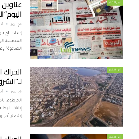
عناوين 
أبرز الأخبار
اليوم”الأحد” 2 
باج نيوز
أبريل
إعداد: باج ني
المصلحة الوط
الصحوة" وعز
الحراك 
أبرز الأخبار
لـ”الشر
باج نيوز
أبريل
الخرطوم: باج
إشعار آخر. و
أبرز الأخبار