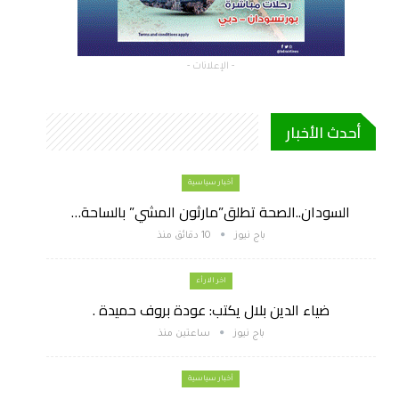
- الإعلانات -
أحدث الأخبار
أخبار سياسية
السودان..الصحة تطلق”مارثون المشي” بالساحة…
باج نيوز
10 دقائق منذ
اخر الارأء
ضياء الدين بلال يكتب: عودة بروف حميدة .
باج نيوز
ساعتين منذ
أخبار سياسية