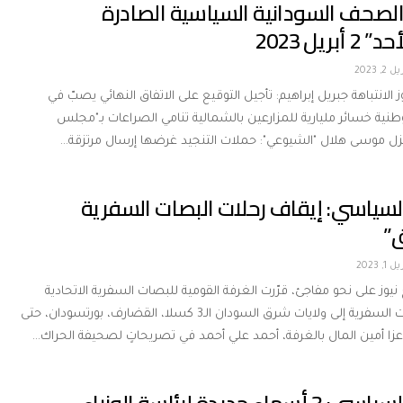
الصحف السودانية السياسية الصادرة
أبريل 2023
 2, 2023
وز الانتباهة جبريل إبراهيم: تأجيل التوقيع على الاتفاق النهائي يصبّ في
نية خسائر مليارية للمزارعين بالشمالية تنامي الصراعات بـ"مجلس
ل موسى هلال "الشيوعي": حملات التنجيد غرضها إرسال مرتزقة…
السياسي: إيقاف رحلات البصات السفرية
ق”
 1, 2023
 نيوز على نحو مفاجئ، قرّرت الغرفة القومية للبصات السفرية الاتحادية
إيقاف الرحلات السفرية إلى ولايات شرق السودان الـ3 كسلا، القضارف، بورتسودان، حتى
عزا أمين المال بالغرفة، أحمد علي أحمد في تصريحاتٍ لصحيفة الحراك…