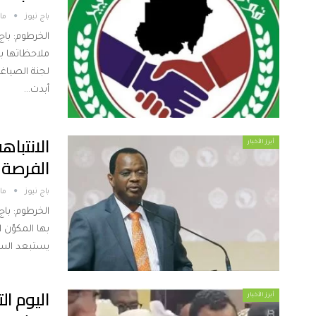
باج نيوز
مارس
الخرطوم: با
ملاحظاتها ب
لجنة الصياغة
أبدت…
الانتبا
أبرز الأخبار
الفرصة ل
باج نيوز
مارس
الخرطوم: باج
بها المكوّن 
يستبعد السي
اليوم ال
أبرز الأخبار