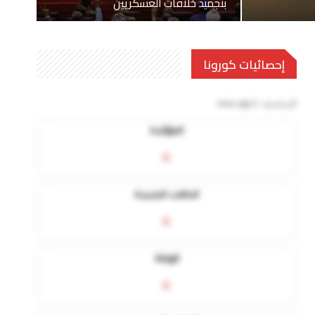
بتجميد خلافات العسكريين
إحصائيات كورونا
آخر تحديث:
5 mins ago
المؤكدة
0
الحالات الجديدة
0
الوفاة
0