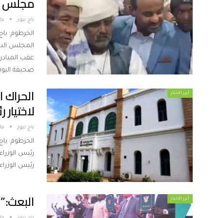
مجلس ال
باج نيوز
مارس
الخرطوم: باج
المجلس السا
عقب المبادر
صحيفة اليو
الحراك ا
أبرز الأخبار
لاختيار ر
باج نيوز
مارس
الخرطوم: باج
رئيس الوزراء
رئيس الوزراء
البعث:”
أبرز الأخبار