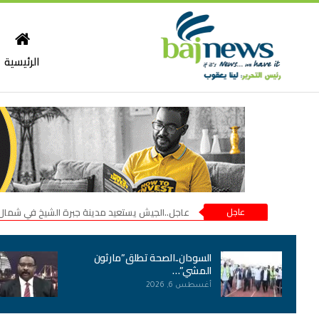
الرئيسية
عاجل
عاجل..الجيش يستعيد مدينة جبرة الشيخ في شمال
السودان..الصحة تطلق”مارثون
المشي”…
أغسطس 6, 2026