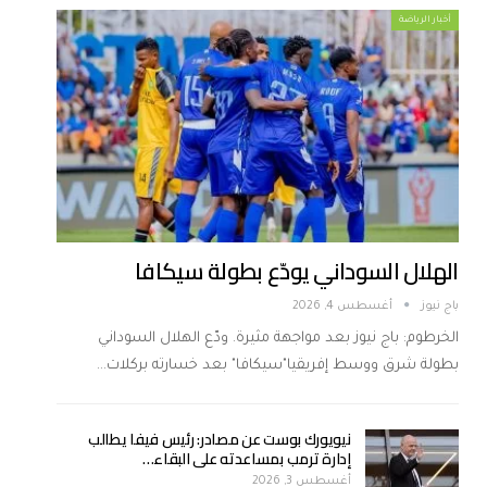
أخبار الرياضة
الهلال السوداني يودّع بطولة سيكافا
باج نيوز
أغسطس 4, 2026
الخرطوم: باج نيوز بعد مواجهة مثيرة. ودّع الهلال السوداني
بطولة شرق ووسط إفريقيا"سيكافا" بعد خسارته بركلات…
نيويورك بوست عن مصادر: رئيس فيفا يطالب
إدارة ترمب بمساعدته على البقاء…
أغسطس 3, 2026