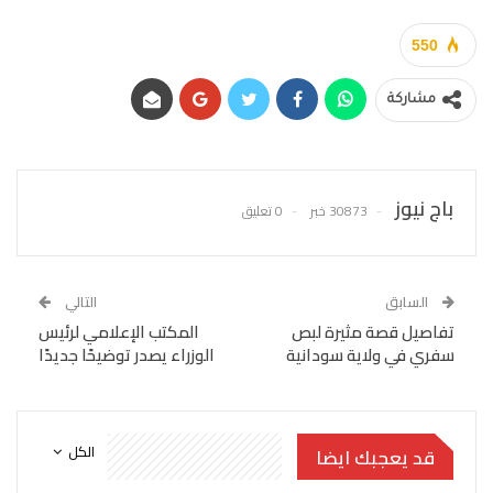
550
مشاركة
باج نيوز
30873 خبر
0 تعليق
السابق
التالي
تفاصيل قصة مثيرة لبص
المكتب الإعلامي لرئيس
سفري في ولاية سودانية
الوزراء يصدر توضيحًا جديدًا
الكل
قد يعجبك ايضا