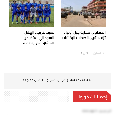
الخرطوم.. محلية جبل أولياء
لسبب غريب.. الهلال
تزف بشرى لأصحاب الركشات
السوداني يعتذر عن
المشاركة في بطولة
السابق
التالي
التعليقات مغلقة، ولكن
تركبكس
وبينغبكس مفتوحة.
إحصائيات كورونا
آخر تحديث:
5 mins ago