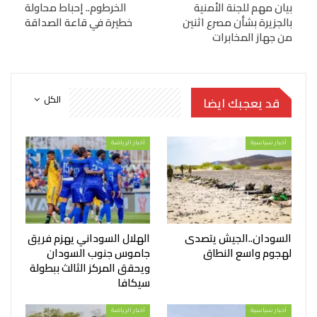
بيان مهم للجنة الأمنية
الخرطوم.. إحباط محاولة
بالجزيرة بشأن مصرع اثنين
خطيرة في قاعة الصداقة
من جهاز المخابرات
الكل
قد يعجبك ايضا
أخبار سياسية
أخبار الرياضة
السودان..الجيش يتصدى
الهلال السوداني يهزم فريق
لهجوم واسع النطاق
جاموس جنوب السودان
ويحقق المركز الثالث ببطولة
سيكافا
أخبار سياسية
أخبار الرياضة