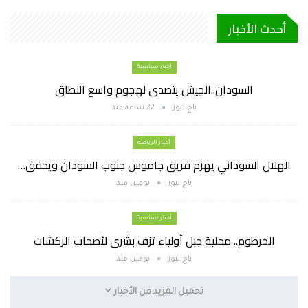
أحدث الأخبار
أخبار سياسية
السودان..الجيش يتصدى لهجوم واسع النطاق
باج نيوز
22 ساعة منذ
أخبار الرياضة
الهلال السوداني يهزم فريق جاموس جنوب السودان ويحقق…
باج نيوز
يومين منذ
أخبار سياسية
الخرطوم.. محلية جبل أولياء تزف بشرى لأصحاب الركشات
باج نيوز
يومين منذ
تحميل المزيد من الأخبار