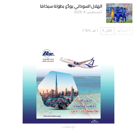
الهلال السوداني يودّع بطولة سيكافا
أغسطس 4, 2026
السابق
التالي
1 من 2٬826
- الإعلانات -