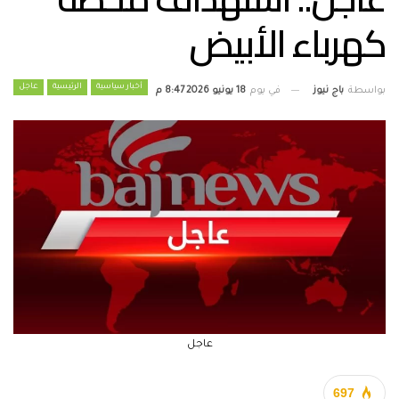
كهرباء الأبيض
أخبار سياسية
الرئيسية
عاجل
بواسطة
باج نيوز
في يوم
18 يونيو 2026 8:47 م
عاجل
697