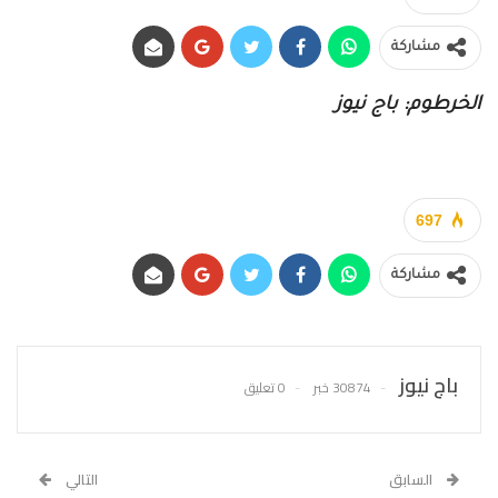
مشاركة
الخرطوم: باج نيوز
697
مشاركة
باج نيوز
30874 خبر
0 تعليق
السابق
التالي