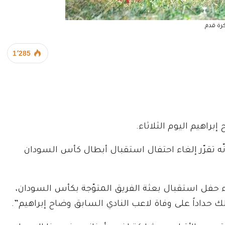
رة قدم
1٬285
براهيم اليوم الثلاثاء.
إنّه تقرّر إلغاء احتفال استقبال أبطال كأس السودان
اء حفل استقبال بعثة الفريق المتوّجة بكأس السودان،
لك حداداً على وفاة لاعب النادي السابق وضاح إبراهيم”.