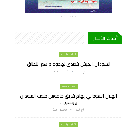
- الإعلانات -
أحدث الأخبار
أخبار سياسية
السودان..الجيش يتصدى لهجوم واسع النطاق
باج نيوز
19 ساعة منذ
أخبار الرياضة
الهلال السوداني يهزم فريق جاموس جنوب السودان
ويحقق…
باج نيوز
يومين منذ
أخبار سياسية