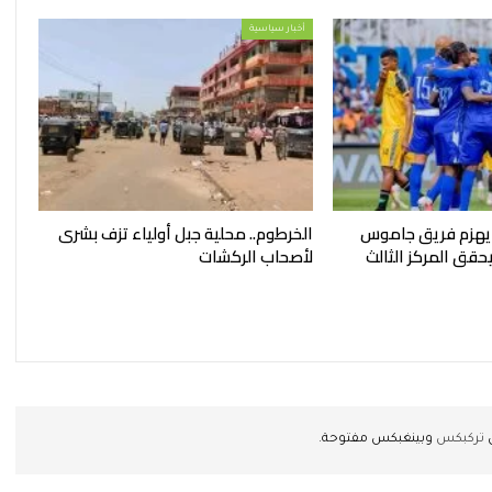
أخبار سياسية
 يهزم فريق جاموس
الخرطوم.. محلية جبل أولياء تزف بشرى
قق المركز الثالث
لأصحاب الركشات
ن
تركبكس
وبينغبكس مفتوحة.