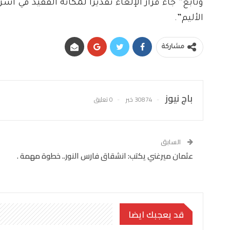
وتابع” جاء قرار الإلغاء تقديراً لمكانة الفقيد في أ
الأليم”.
مشاركة
باج نيوز
30874 خبر
0 تعليق
السابق
عثمان ميرغني يكتب: انشقاق فارس النور.. خطوة مهمة .
قد يعجبك ايضا