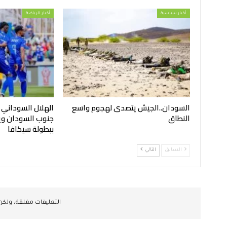
أخبار سياسية
أخبار الرياضة
السودان..الجيش يتصدى لهجوم واسع
الهلال السوداني
النطاق
جنوب السودان ويح
ببطولة سيكافا
السابق
التالي
التعليقات مغلقة، ولك