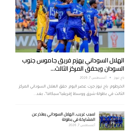
الهلال السوداني يهزم فريق جاموس جنوب
السودان ويحقق المركز الثالث…
باج نيوز
أغسطس 7, 2026
الخرطوم: باج نيوز جرت عصر اليوم. حقق الهلال السوداني المركز
الثالث في بطولة شرق ووسط إفريقيا"سيكافا"، بعد…
لسبب غريب.. الهلال السوداني يعتذر عن
المشاركة في بطولة
أغسطس 7, 2026