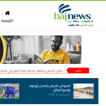
الرئيسية
عاجل
عاجل..الجيش يستعيد مدينة جبرة الشيخ في شمال
السودان..الجيش يتصدى لهجوم
واسع النطاق
أغسطس 8, 2026