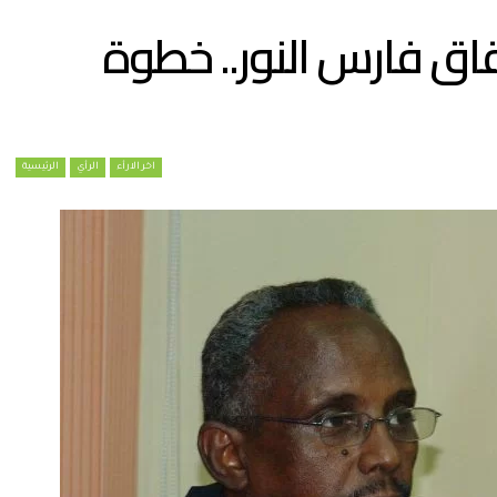
اق فارس النور.. خطوة
اخر الارأء
الرأي
الرئيسية