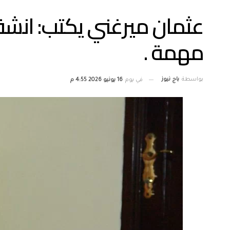
عثمان ميرغني يكتب: انشق
مهمة .
بواسطة
باج نيوز
في يوم
16 يونيو 2026 4:55 م