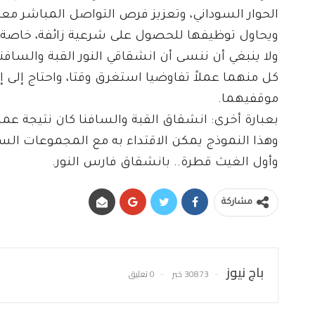
الحوار السوداني، وتعزيز فرص التواصل المباشر معه
ويحاول توظيفها للحصول على شرعية زائفة، خاصة 
ولا ينبغي أن ننسى أن انشقاقي النور القبة والسافنا
كل منهما عملاً تفاوضيا استغرق وقتا، واحتاج إلى إ
موقفيهما.
بعبارة أخرى: انشقاق القبة والسافنا كان نتيجة ع
وهذا النموذج يمكن الاقتداء به مع المجموعات ال
وأول الغيث قطرة.. بانشقاق فارس النور.
مشاركة
باج نيوز
30873 خبر
0 تعليق