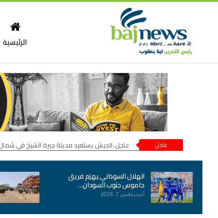
الرئيسية
عاجل
عاجل..الجيش يستعيد مدينة جبرة الشيخ في شمال
الهلال السوداني يهزم فريق
جاموس جنوب السودان…
أغسطس 7, 2026