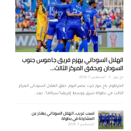
الهلال السوداني يهزم فريق جاموس جنوب
السودان ويحقق المركز الثالث…
باج نيوز
أغسطس 7, 2026
الخرطوم: باج نيوز جرت عصر اليوم. حقق الهلال السوداني المركز
الثالث في بطولة شرق ووسط إفريقيا"سيكافا"، بعد…
لسبب غريب.. الهلال السوداني يعتذر عن
المشاركة في بطولة
أغسطس 7, 2026