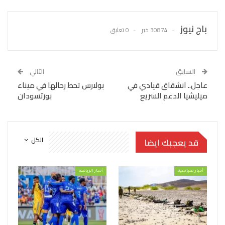
باج نيوز
30874 خبر
0 تعليق
السابق
التالي
عاجل.. انشقاق قيادي في
بولارس تحط رحالها في ميناء
ميليشيا الدعم السريع
بورتسودان
الكل
قد يعجبك ايضا
أخبار سياسية
أخبار الرياضة