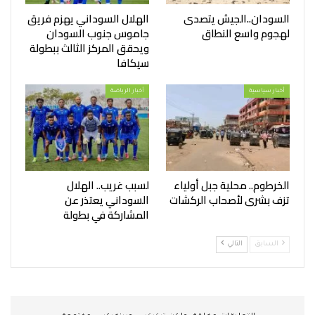
السودان..الجيش يتصدى
الهلال السوداني يهزم فريق
لهجوم واسع النطاق
جاموس جنوب السودان
ويحقق المركز الثالث ببطولة
سيكافا
أخبار سياسية
أخبار الرياضة
الخرطوم.. محلية جبل أولياء
لسبب غريب.. الهلال
تزف بشرى لأصحاب الركشات
السوداني يعتذر عن
المشاركة في بطولة
السابق
التالي