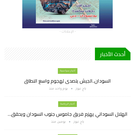
- الإعلانات -
أحدث الأخبار
أخبار سياسية
السودان..الجيش يتصدى لهجوم واسع النطاق
باج نيوز
يوم واحد منذ
أخبار الرياضة
الهلال السوداني يهزم فريق جاموس جنوب السودان ويحقق…
باج نيوز
يومين منذ