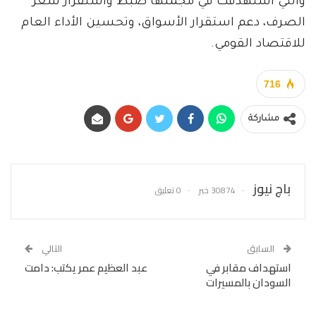
والتي استهدفت في مجملها ضبط واستقرار سعر
الصرف، دعم استقرار الأسواق، وتحسين الأداء العام
للاقتصاد القومي.
716
مشاركة
باج نيوز
30874 خبر
0 تعليق
السابق
التالي
استهداف مقابر في
عبد العظيم عمر يكتب: دامت
السودان بالمسيرات