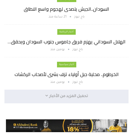
السودان..الجيش يتصدى لهجوم واسع النطاق
باج نيوز
21 ساعة منذ
أخبار الرياضة
الهلال السوداني يهزم فريق جاموس جنوب السودان ويحقق…
باج نيوز
يومين منذ
أخبار سياسية
الخرطوم.. محلية جبل أولياء تزف بشرى لأصحاب الركشات
باج نيوز
يومين منذ
تحميل المزيد من الأخبار