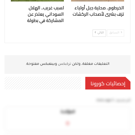
الخرطوم.. محلية جبل أولياء
لسبب غريب.. الهلال
تزف بشرى لأصحاب الركشات
السوداني يعتذر عن
المشاركة في بطولة
السابق
التالي
التعليقات مغلقة، ولكن
تركبكس
وبينغبكس مفتوحة.
إحصائيات كورونا
آخر تحديث:
5 mins ago
المؤكدة
0