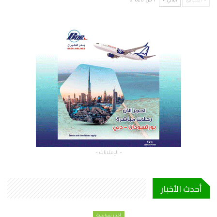
السابق
التالي
1 من 2٬826
- الإعلانات -
أحدث الأخبار
أخبار سياسية