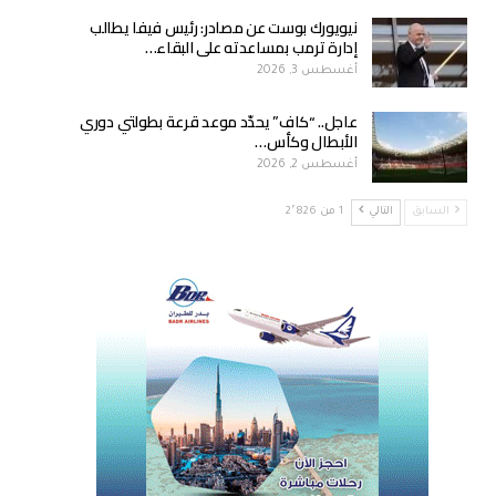
نيويورك بوست عن مصادر: رئيس فيفا يطالب
إدارة ترمب بمساعدته على البقاء…
أغسطس 3, 2026
عاجل.. “كاف” يحدّد موعد قرعة بطولتي دوري
الأبطال وكأس…
أغسطس 2, 2026
السابق
التالي
1 من 2٬826