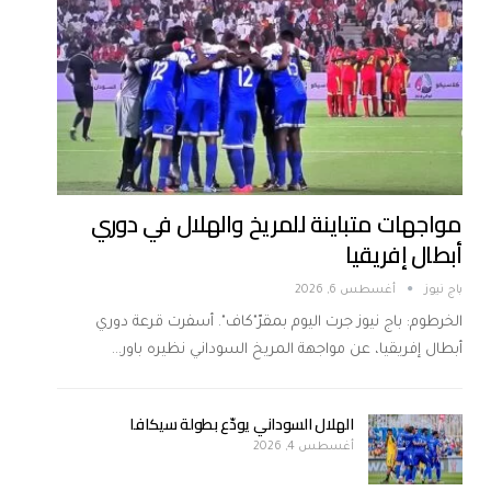
مواجهات متباينة للمريخ والهلال في دوري
أبطال إفريقيا
باج نيوز
أغسطس 6, 2026
الخرطوم: باج نيوز جرت اليوم بمقرّ"كاف". أسفرت قرعة دوري
أبطال إفريقيا، عن مواجهة المريخ السوداني نظيره باور…
الهلال السوداني يودّع بطولة سيكافا
أغسطس 4, 2026