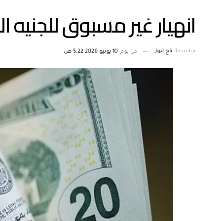
انهيار غير مسبوق للجنيه ال
بواسطة
باج نيوز
في يوم
10 يونيو 2026 5:22 ص