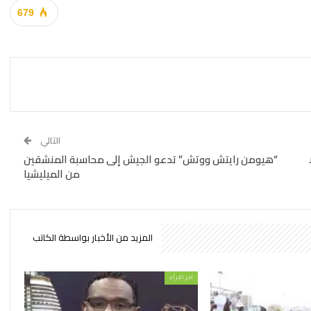
679
التالي
“هيومن رايتش ووتش” تدعو الجيش إلى محاسبة المنشقين
من الميليشيا
المزيد من الأخبار بواسطة الكاتب
اخر الارأء