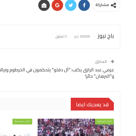
مشاركة
باج نيوز
30869 خبر
0 تعليق
السابق
عزمي عبد الرازق يكتب: “آل دقلو” يتحكمون في الخرطوم ونيالا
و”البرهان” حائر!
قد يعجبك ايضا
أخبار الرياضة
أخبار سياسية