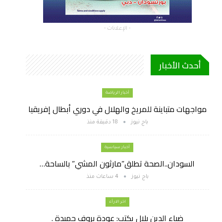
- الإعلانات -
أحدث الأخبار
أخبار الرياضة
مواجهات متباينة للمريخ والهلال في دوري أبطال إفريقيا
باج نيوز
18 دقيقة منذ
أخبار سياسية
السودان..الصحة تطلق”مارثون المشي” بالساحة…
باج نيوز
4 ساعات منذ
اخر الارأء
ضياء الدين بلال يكتب: عودة بروف حميدة .