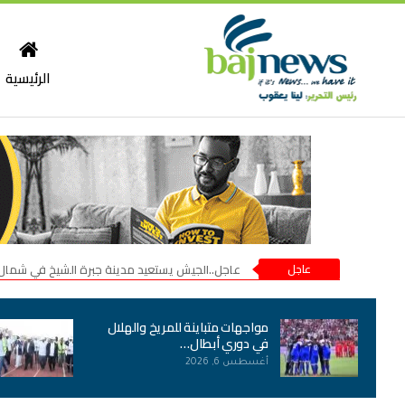
الرئيسية
عاجل
عاجل..الجيش يستعيد مدينة جبرة الشيخ في شمال
مواجهات متباينة للمريخ والهلال
في دوري أبطال…
أغسطس 6, 2026