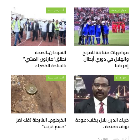
أخبار الرياضة
أخبار سياسية
مواجهات متباينة للمريخ
السودان..الصحة
والهلال في دوري أبطال
تطلق”مارثون المشي”
إفريقيا
بالساحة الخضراء
اخر الارأء
أخبار سياسية
ضياء الدين بلال يكتب: عودة
الخرطوم.. الشرطة تفك لغز
بروف حميدة .
“جسم غريب”
السابق
التالي