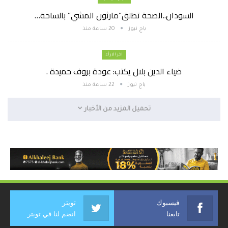
السودان..الصحة تطلق”مارثون المشي” بالساحة…
باج نيوز
20 ساعة منذ
اخر الارأء
ضياء الدين بلال يكتب: عودة بروف حميدة .
باج نيوز
22 ساعة منذ
تحميل المزيد من الأخبار
فيسبوك
تويتر
تابعنا
انضم لنا في تويتر