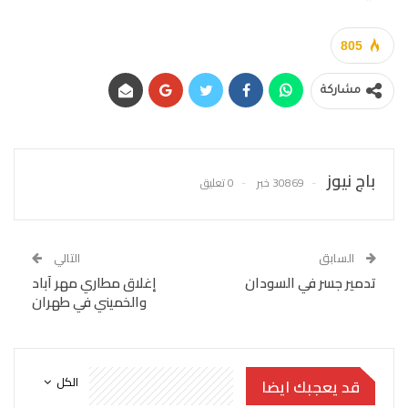
805
مشاركة
باج نيوز
30869 خبر
0 تعليق
السابق
التالي
تدمير جسر في السودان
إغلاق مطاري مهر آباد
والخميني في طهران
الكل
قد يعجبك ايضا