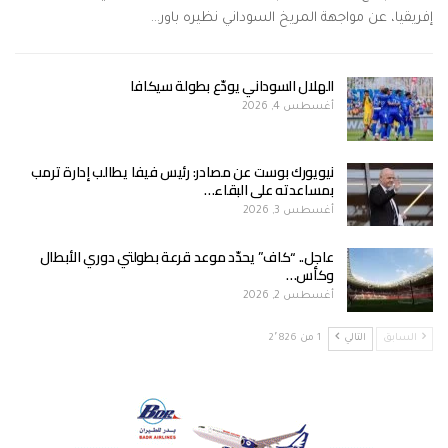
إفريقيا، عن مواجهة المريخ السوداني نظيره باور…
الهلال السوداني يودّع بطولة سيكافا
أغسطس 4, 2026
نيويورك بوست عن مصادر: رئيس فيفا يطالب إدارة ترمب
بمساعدته على البقاء…
أغسطس 3, 2026
عاجل.. “كاف” يحدّد موعد قرعة بطولتي دوري الأبطال
وكأس…
أغسطس 2, 2026
السابق
التالي
1 من 2٬826