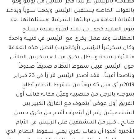
فعلاقته بالرئيس لم تبدأ فجر الثلاثين من يونيو وهو
بالقوات الخاصة يستقبل الرئيس ويذهبا سوياً ويدخلا
القيادة العامة من بوابتها الشرقية ويستلمانها بعد
تنوير العميد كجو.. بل تمتد لفترة بعيدة بسلاح
المظلات وقد عمل بكري مع الرئيس في كتيبة واحدة
وكان سكرتيراً للرئيس (أركانحرب) لتظل هذه العلاقة
متميّزة راسخة وليظل بكري من العسكريين القلائل
حول الرئيس قبيل سقوط النظام صديقاً صدوقاً
وناصحاً أميناً.. فقد أصدر الرئيس قراراً في 23 فبراير
2019م أي فبل 45 يوماً من سقوط النظام أطاح
بموجبه بالرجل من منصبيه وعيّن مكانه كنائب أول
الفريق أول عوض أبنعوف مع الفارق الكبير بين
الشخصيتين رغم ان أبنعوف أقدم من بكري حسن
صالح.. كثير من المشفقين على الرئيس في الأيام
الأخيرة أكدوا أن ذهاب بكري يعني سقوط النظام الذي