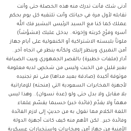
أدنى شك فأنت تدرك منه هذه الخصلة حتى وأنت
تقابله لأول مرة في حياتك وأنت تلتقيه كل يوم بحكم
عملك كما كنا مع السيد الرئيس البشير فك الله
أسره وفرّج كربته وإخوته.. يدخل عليك (مشوّشاً)
ملوثاً بلبسته الاشتراكية أو الكنغولية على أيام جهاز
أمن النميري وينظر إليك ولكأنه ينظر في اتجاه آخر..
أدار (ملفات خطيرة) بالقصر الجمهوري وبيت الضيافة
بغير قليلٍ من الخبث وليس من شخصٍ لديه معلومة
موثوقة أكيدة (صادقة بعيد مداها) متى تم تجنيده
لأجهزة المخابرات السعودية التي (منحته) للإماراتية
بلا مقابل ولا بدل حتى ولو (عدة نسوان).. وهذا ليس
مهماً ولا يقدّم (فائدة خبر) حسبما يقسّم علماء
اللغة الكلام مما نقول به من حديثٍ إلى لازم الفائدة
وفائدة خبر.. لكن الأهم منه كيف كانت أجهزة الدولة
الأمنية من جهاز أمن ومخابرات واستخبارات عسكرية