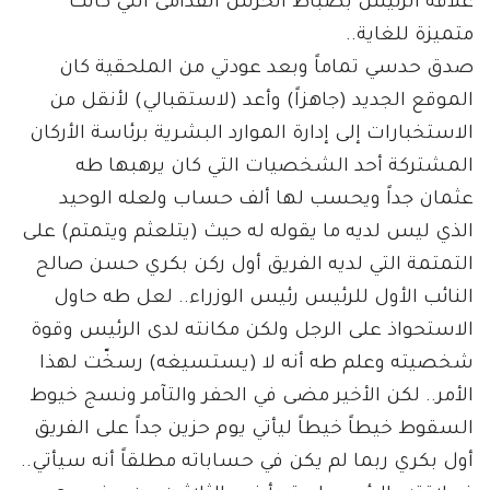
علاقة الرئيس بضباط الحرس القدامى التي كانت
متميزة للغاية..
صدق حدسي تماماً وبعد عودتي من الملحقية كان
الموقع الجديد (جاهزاً) وأعد (لاستقبالي) لأنقل من
الاستخبارات إلى إدارة الموارد البشرية برئاسة الأركان
المشتركة أحد الشخصيات التي كان يرهبها طه
عثمان جداً ويحسب لها ألف حساب ولعله الوحيد
الذي ليس لديه ما يقوله له حيث (يتلعثم ويتمتم) على
التمتمة التي لديه الفريق أول ركن بكري حسن صالح
النائب الأول للرئيس رئيس الوزراء.. لعل طه حاول
الاستحواذ على الرجل ولكن مكانته لدى الرئيس وقوة
شخصيته وعلم طه أنه لا (يستسيغه) رسخّت لهذا
الأمر.. لكن الأخير مضى في الحفر والتآمر ونسج خيوط
السقوط خيطاً خيطاً ليأتي يوم حزين جداً على الفريق
أول بكري ربما لم يكن في حساباته مطلقاً أنه سيأتي..