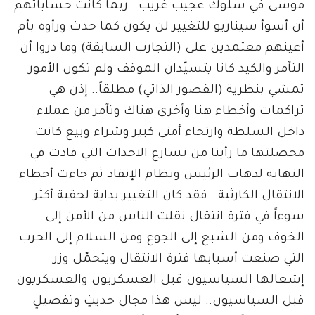
موسى في سلوك عجيب غريب.. ربما كانت حساباتهم
أن أسوأ سيناريو للتغيير لن يكون كما حدث ورأوه بأم
أعينهم معتمدين على (التجارب السابقة) وما دروا أن
التآمر والكيد كانا يتسيّدان الموقف ولم تكون الأمور
تمشي بنظرية (القصور الذاتي) مطلقاً.. إذن هي
تراكمات وأخطاء هنا وأخرى هناك وتآمر من عملاء
داخل السلطة وارتخاء أمني كبير وشراء وبيع كانت
محصلتها ما رأينا من تسارع الاحداث التي قادت في
النهاية لذهاب الرئيس ونظام الإنقاذ ثم جاءت أخطاء
الانتقال الكارثية.. فقد كان التغيير بداية لحقبة أكثر
سوءاً في فترة انتقال نقلت الناس من الأمن إلى
الخوف ومن الشبع إلى الجوع ومن السلام إلى الحرب
التي صنعت أسبابها فترة الانتقال ويتحمّل وزر
إشعالها السياسيون قبل العسكريون والعسكريون
قبل السياسيون.. ليس هذا مجال حديثٍ وتفصيلٍ