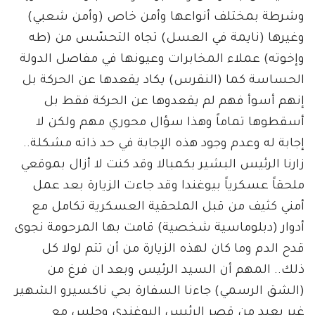
وشرطة بمختلف أنواعها وأمن خاص (وأمن شعبي)
وغيرها (نايمة في العسل) تجاه التحسّس من (طه
وإخوته) عملاء المخابرات وعيونها في مفاصل الدولة
الحساسة كما (النقرس) يكاد يقعدها عن الحركة بل
إنهم أسوأ فهم لم يقعدوها عن الحركة فقط بل
أسقطوها تماماً وهذا سؤال محوري مهم ولكن لا
إجابة له وعدم وجود هذه الإجابة في حد ذاته مشكلة..
زارنا الرئيس البشير بكمبالا وقد كنت لا أزال بموقعي
ملحقاً عسكرياً بيوغندا وقد جاءت الزيارة بعد عمل
أمني كثيف من قبل الملحقية العسكرية تكامل مع
أدوار (دبلوماسية شخصية) قامت بها المرحومة نجوى
قدح الدم وما كان لهذه الزيارة من أن تتم لولا كل
ذلك.. المهم أن السيد الرئيس وبعد ان فرغ من
(الشق الرسمي) جاءنا السفارة بحي ناكسيرو الشهير
غير بعيدٍ من قصر الرئيس اليوغندي وجلس مع