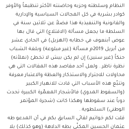
النظام وسلطته وحزبه وحاضنته الأكثر تنظيماً والأوفر
كوادر بشرية في كل المجالات السياسية والإدارية
والقانونية والتنفيذية هذا فضلاً عن ثلاثين سنة في
السلطة ما يجعل مسألة (الاقتلاع) التي قال بها
عوض أبنعوف في خطابه (الهزيل) في الحادي عشر
من أبريل 2019م مسألة (غير مبلوعة) وبلغة الشباب
حنكاً (غير سنين) إن لم يكن بيش لا تخطئ (نملأته)
نظرة ناظر.. ولعل أحد مقاصد هذه المقالات التي هي
محاولات للاجترار والاستذكار والعظة والاعتبار معرفة
وتتبّع هذه الأسباب التي قادت للانهيار الكبير
(والسقوط المدوي) فالأشجار المعمّرة الكبيرة تحدث
دوياً عند سقوطها وهكذا كانت (شجرة المؤتمر
الوطني) السلطوية..
قلت لكم خواتيم لقائي السابق بكم في أن المدعو طه
عثمان الحسين المكنّى بطه الدلاهة (وهو كذلك) بلا