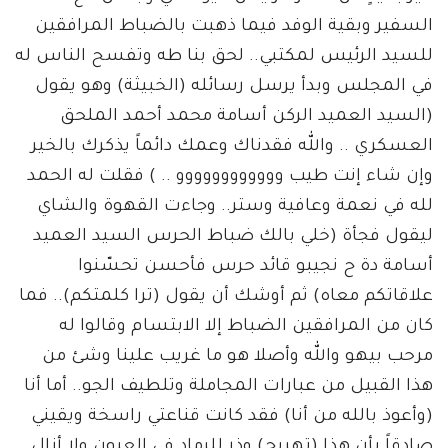
السفير وبقية الوفد فيما ذهبت بالضباط المرافقين
للسيد الرئيس لمكتبي.. لحق بنا طه وتفسح الناس له
في المجلس وبدأ يرسل رسائله (الخبيثة) وهو يقول
(السيد العميد الركن أسامة محمد أحمد الملحق
العسكري .. والله فقدناك وعمك دائماً يذكرك بالخير
وإن شاء إنت طيب وووووووووووو .. ) فقلت له الحمد
لله في نعمة وعافية وستر.. وجاءت القهوة والشاي
ليقول فجأة (خلي بالك ضباط الحرس السيد العميد
أسامة دة ح نجيبو قائد حرس فأحسن تحسّنوا
علاقاتكم معاه) ثم أوشك أن يقول (ترا كلمتكم).. فما
كان من المرافقين الضباط إلا الابتسام وقالوا له
مرحب بيهو والله وأصلا هو ما غريب علينا وشئ من
هذا القبيل من عبارات المجاملة وتلطيف الجو.. أما أنا
(وأعوذ بالله من أنا) فقد كانت قناعتي راسخة ويقيني
صادقاً بأن هذا (تهريج) وذر للرماد في العيون ولا أزال