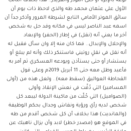
نوعه بالإبرة أو حتى اللودر والقريدر.. هذا بخلاف النائب
الأول علي عثمان محمد طه والذي لاحظ ذات يوم أن
سائق الموتر الأمامي التابع لشرطة المرور وأذكر جداً أن
اسمه عبد الناصر ليس في مكانه وقد حل به شخص
آخر ما يعني أنه (نقل) في إطار (الحفر) والإبعاد
والإحلال والإبدال.. فما كان منه إلا وان سأل فقيل له
أنه نقل في نقلٍ روتيني فاستنكر ذلك وأنه لم يبلغ أو
يستشار أو حتى يستأذن ويودعه العسكري ثم أمر به
فأعيد وظل معه حتى 11 أبريل 2019م وعلى قول
القحاطة العواليق (سقط معه).. ولعل هذه من (أولى
المسامير) التي دُقّت في نعش الإنقاذ وأولى
(الصواميل) التي حُلّت من ماكينة الدولة ليبعد كل
شخص لديه رأي ورؤية ونقاش وجدال بحكم الوظيفة
(والمانديت) هذا بخلاف أن كل شخص أقدم من طه
في الموقع هو (مصدر خطر) لابد وأن يزال ناهيك عن