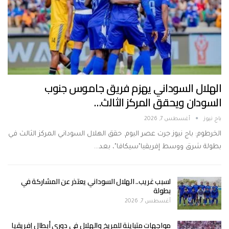
الهلال السوداني يهزم فريق جاموس جنوب
السودان ويحقق المركز الثالث…
باج نيوز
أغسطس 7, 2026
الخرطوم: باج نيوز جرت عصر اليوم. حقق الهلال السوداني المركز الثالث في
بطولة شرق ووسط إفريقيا"سيكافا"، بعد…
لسبب غريب.. الهلال السوداني يعتذر عن المشاركة في
بطولة
أغسطس 7, 2026
مواجهات متباينة للمريخ والهلال في دوري أبطال إفريقيا