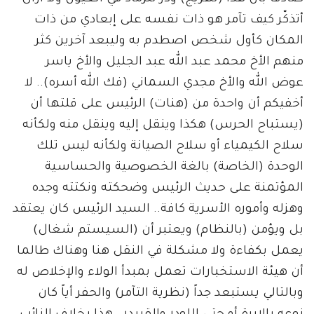
أتذكّر كيف تآمر هو ذات نفسه على إبعادي من ذات
المكان كأول شخص اصطدم به وليبعد آخرين كثر
منهم الأخ محمد عبد الله عبد الجليل والأخ ياسر
عوض الله والأخ مجدي السماني (فك الله أسره).. لا
أخفيكم أن واحدة من (هنات) الرئيس على قلتها أن
(يستباح الحرس) هكذا وينقل إليه وينقل منه ولكأنه
سلاح الكيمياء أو سلاح الصيانة ولكأنه ليس تلك
الوحدة (الخاصة) بالغة الخصوصية والحساسية
المؤتمنة على حديث الرئيس وضحكته ونكتته وجده
وهزله وأموره الأسرية كافة.. السيد الرئيس كان يعتقد
بل ويؤمن (بالنظام) ويعتبر أن (السيستم شغال)
يعمل بكفاءة ولا مشكلة في النقل هنا وهناك طالما
أن هيئة الاستخبارات تعمل بمبدأ الولاء والإخلاص له
وبالتالي يستبعد جداً (نظرية التآمر) والحفر أياً كان