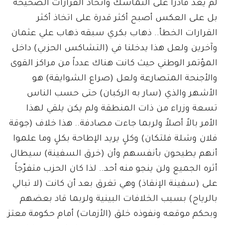
لم يعد قادراً على التماسك واتخاذ القرارات الصحيحة
بل على العكس أصبح أكثر قدرة على اتخاذ أكثر
القرارات الخطأ.. ذهاب بكري سبقه ذهاب علي عثمان
وآخرين ولعل هذا يدخلنا في (التشاكس الحزبي) داخل
المؤتمر الوطني حيث كانت هناك عدداً من مراكز القوى
والأجنحة المتصارعة ولعل (صراع الشوايقة) هو
الأشهر والذي (سار به الركبان) حتى حسب الناس
تسعة وزراء من ذات المنطقة ولم يكن يلقي لهذا
الأمر بالاً أصلاً ولربما جاءت مصادفة.. هذا خلاف (جوقة
فلان وشلة فلتكان) وكلٍ يريد الإطاحة بكلٍ وما علموا
أنهم يطيحون بأنفسهم وأن (خرق السفينة) سيطال
أثره الجميع ولن ينجو منه أحد.. لذا كان الحزب متفرّجاً
على (سفينة الإنقاذ) وهي تغرق بعد أن كانت (لا تبالي
بالرياح) بسبب الخلافات البينية ولربما قاد بعضهم
وبحكم موقعه ونفوذه خلق (الأزمات) أمام حكومة معتز