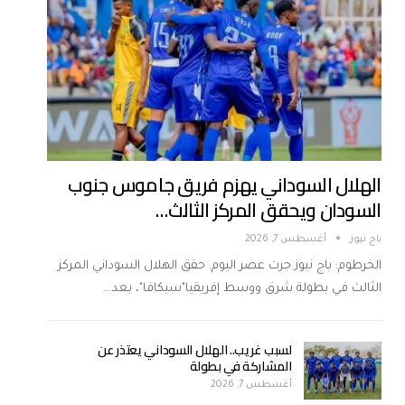
الهلال السوداني يهزم فريق جاموس جنوب
السودان ويحقق المركز الثالث…
باج نيوز
أغسطس 7, 2026
الخرطوم: باج نيوز جرت عصر اليوم. حقق الهلال السوداني المركز
الثالث في بطولة شرق ووسط إفريقيا"سيكافا"، بعد…
لسبب غريب.. الهلال السوداني يعتذر عن
المشاركة في بطولة
أغسطس 7, 2026