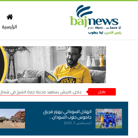
الرئيسية
عاجل
عاجل..الجيش يستعيد مدينة جبرة الشيخ في شمال
الهلال السوداني يهزم فريق
جاموس جنوب السودان…
أغسطس 7, 2026