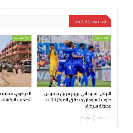
قد يعجبك ايضا
أخبار الرياضة
أخبار سياسية
الهلال السوداني يهزم فريق جاموس
الخرطوم.. محلية ج
جنوب السودان ويحقق المركز الثالث
لأصحاب الركشات
ببطولة سيكافا
السابق
التالي