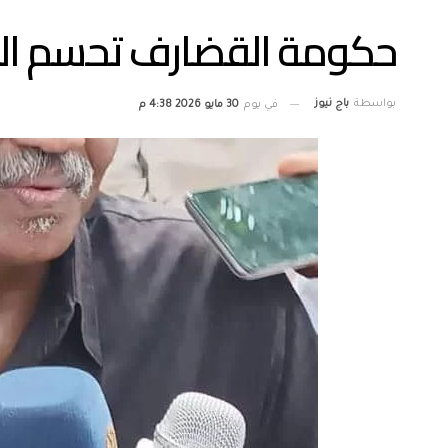
حكومة القضارف تحسم ال
بواسطة
باج نيوز
في يوم
30 مايو 2026 4:38 م