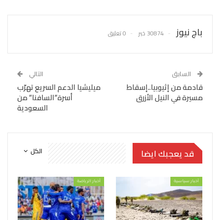
باج نيوز
30874 خبر
0 تعليق
السابق
التالي
قادمة من إثيوبيا..إسقاط
ميليشيا الدعم السريع تهرّب
مسيرة في النيل الأزرق
أسرة”السافنا” من
السعودية
الكل
قد يعجبك ايضا
أخبار سياسية
أخبار الرياضة