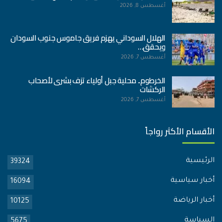
أغسطس 8, 2026
الهلال السوداني يهزم فريق جاموس جنوب السودان
ويحقق…
أغسطس 7, 2026
الخرطوم.. محلية جبل أولياء تزف بشرى لأصحاب
الركشات
أغسطس 7, 2026
الأقسام الأكثر رواجاً
الرئيسية
39324
أخبار سياسية
16094
أخبار الرياضة
10125
السياسة
5675