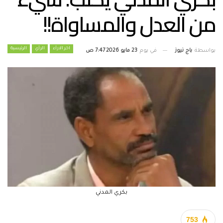
من العدل والمساواة!!
اخر الارأء
الرأي
الرئيسية
بواسطة
باج نيوز
في يوم
23 مايو 2026 7:47 ص
بكري المدني
753