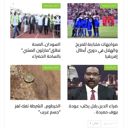
أخبار الرياضة
أخبار سياسية
مواجهات متباينة للمريخ
السودان..الصحة
والهلال في دوري أبطال
تطلق”مارثون المشي”
إفريقيا
بالساحة الخضراء
اخر الارأء
أخبار سياسية
ضياء الدين بلال يكتب: عودة
الخرطوم.. الشرطة تفك لغز
بروف حميدة .
“جسم غريب”
السابق
التالي