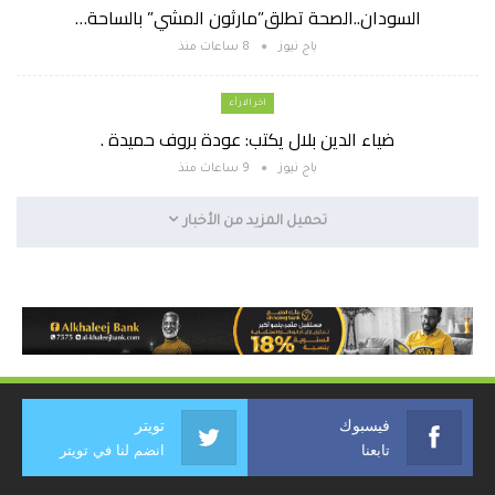
السودان..الصحة تطلق”مارثون المشي” بالساحة…
باج نيوز
8 ساعات منذ
اخر الارأء
ضياء الدين بلال يكتب: عودة بروف حميدة .
باج نيوز
9 ساعات منذ
تحميل المزيد من الأخبار
فيسبوك
تويتر
تابعنا
انضم لنا في تويتر