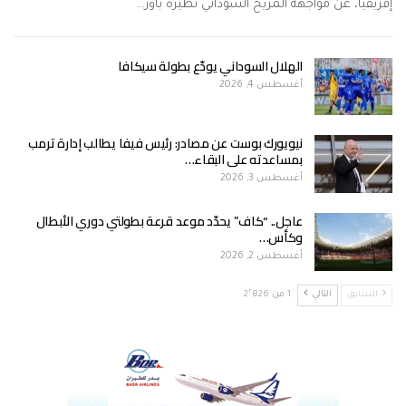
إفريقيا، عن مواجهة المريخ السوداني نظيره باور…
الهلال السوداني يودّع بطولة سيكافا
أغسطس 4, 2026
نيويورك بوست عن مصادر: رئيس فيفا يطالب إدارة ترمب
بمساعدته على البقاء…
أغسطس 3, 2026
عاجل.. “كاف” يحدّد موعد قرعة بطولتي دوري الأبطال
وكأس…
أغسطس 2, 2026
السابق
التالي
1 من 2٬826