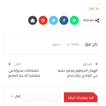
760
مشاركة
باج نيوز
30869 خبر
0 تعليق
السابق
التالي
الهلال الخرطوم يتجاوز عقبة
انشقاقات مدويّة في
حي الوادي نيالا بنجاح
ميليشيا الدعم السريع
الكل
قد يعجبك ايضا