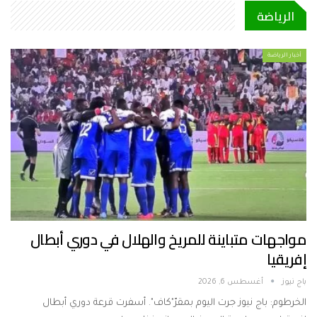
الرياضة
أخبار الرياضة
مواجهات متباينة للمريخ والهلال في دوري أبطال
إفريقيا
باج نيوز
أغسطس 6, 2026
الخرطوم: باج نيوز جرت اليوم بمقرّ"كاف". أسفرت قرعة دوري أبطال