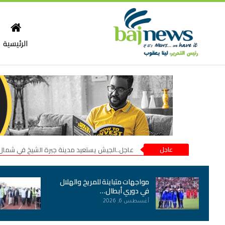
الرئيسية
عاجل
عاجل..الجيش يستعيد مدينة جبرة الشيخ في شمال
مواجهات متباينة للمريخ والهلال
في دوري أبطال…
أغسطس 6, 2026