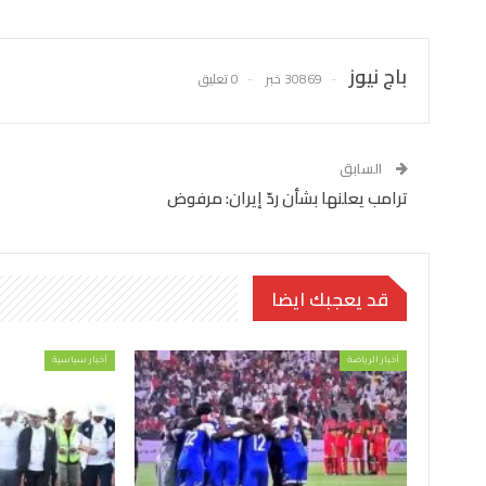
باج نيوز
30869 خبر
0 تعليق
السابق
ترامب يعلنها بشأن ردّ إيران: مرفوض
قد يعجبك ايضا
أخبار الرياضة
أخبار سياسية