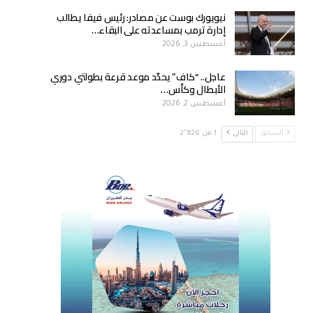
نيويورك بوست عن مصادر: رئيس فيفا يطالب
إدارة ترمب بمساعدته على البقاء…
أغسطس 3, 2026
عاجل.. “كاف” يحدّد موعد قرعة بطولتي دوري
الأبطال وكأس…
أغسطس 2, 2026
السابق
التالي
1 من 2٬826