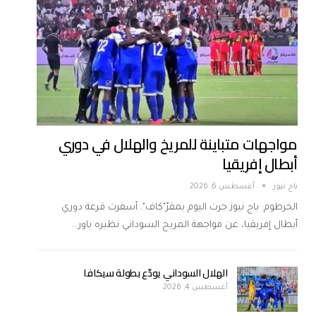
مواجهات متباينة للمريخ والهلال في دوري
أبطال إفريقيا
باج نيوز
أغسطس 6, 2026
الخرطوم: باج نيوز جرت اليوم بمقرّ"كاف". أسفرت قرعة دوري
أبطال إفريقيا، عن مواجهة المريخ السوداني نظيره باور…
الهلال السوداني يودّع بطولة سيكافا
أغسطس 4, 2026