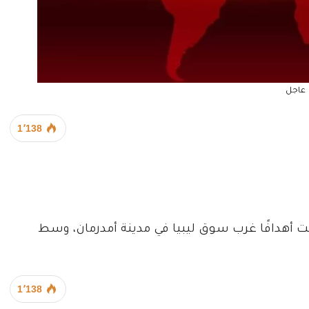
عاجل
1٬138
ت أهدافًا غرب سوق ليبيا في مدينة أمدرمان، وسط
1٬138