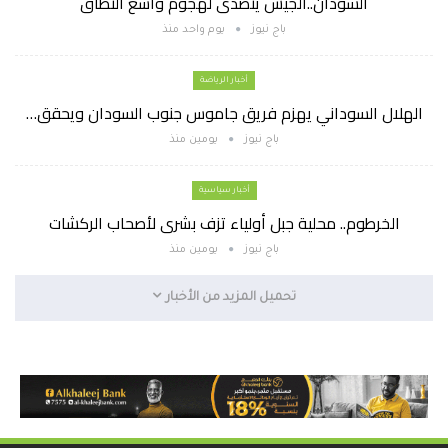
السودان..الجيش يتصدى لهجوم واسع النطاق
باج نيوز
يوم واحد منذ
أخبار الرياضة
الهلال السوداني يهزم فريق جاموس جنوب السودان ويحقق…
باج نيوز
يومين منذ
أخبار سياسية
الخرطوم.. محلية جبل أولياء تزف بشرى لأصحاب الركشات
باج نيوز
يومين منذ
تحميل المزيد من الأخبار