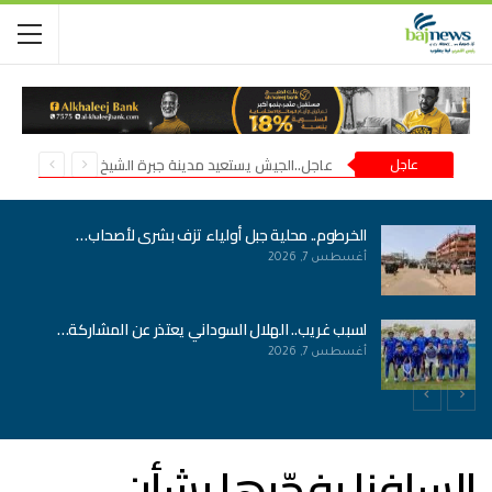
عاجل
عاجل..الجيش يستعيد مدينة جبرة الشيخ في شمال كردفان
الخرطوم.. محلية جبل أولياء تزف بشرى لأصحاب…
أغسطس 7, 2026
لسبب غريب.. الهلال السوداني يعتذر عن المشاركة…
أغسطس 7, 2026
السافنا يفجّرها بشأن