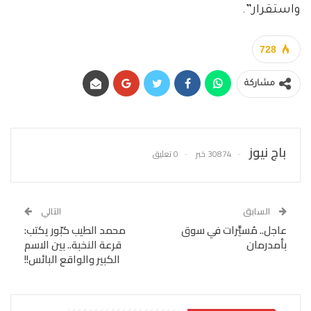
واستقرار”.
728
مشاركة
باج نيوز
30874 خبر
0 تعليق
السابق
التالي
عاجل.. مُسيَّرات في سوق
محمد الطيب كبّور يكتب:
بأمدرمان
قرعة النخبة.. بين الاسم
الكبير والواقع البائس!!