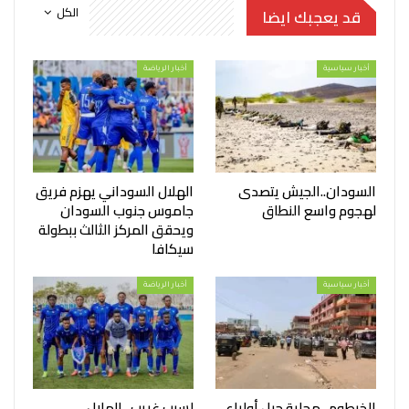
الكل
قد يعجبك ايضا
أخبار سياسية
أخبار الرياضة
السودان..الجيش يتصدى
الهلال السوداني يهزم فريق
لهجوم واسع النطاق
جاموس جنوب السودان
ويحقق المركز الثالث ببطولة
سيكافا
أخبار سياسية
أخبار الرياضة
الخرطوم.. محلية جبل أولياء
لسبب غريب.. الهلال