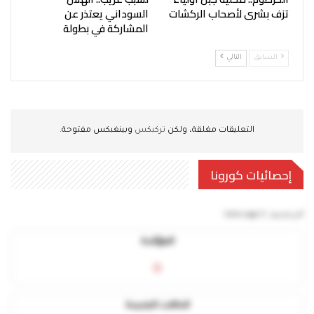
تزف بشرى لأصحاب الركشات
السوداني يعتذر عن
المشاركة في بطولة
السابق
التالي
التعليقات مغلقة، ولكن
تركبكس
وبينغبكس مفتوحة.
إحصائيات كورونا
آخر تحديث:
5 mins ago
المؤكدة
0
الحالات الجديدة