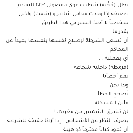
تظل (حُجِّية) شطب دعوى مفصولي ٢٠٢٣ للتقادم
ضعيفة إذا وجدت محامي شاطر و (شِفِت) ولكني
شخصياً لا أحبذ السير في هذا الطريق
بقدر ما ….
أن تسعى الشرطة لإصلاح نفسها بنفسها بعيداً عن
المحاكم
أي بعملية …..
(فرمطة) داخلية شجاعة
نعم أخطأنا
وها نحن
نُصحح الخطأ
فأين المشكلة
لن تشرق الشمس من مغربها !
بصرف النظر عن الأشخاص ! إذا أردنا حقيقة للشرطة
أن تعود كياناً محترماً ذو هيبة