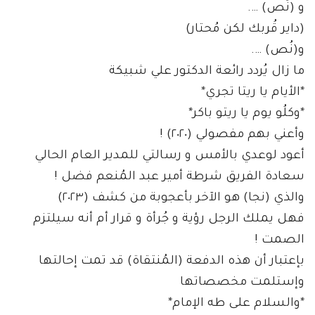
و (نُص) ….
(داير قُربك لكن مُحتار)
و(نُص) ….
ما زال يُردد رائعة الدكتور علي شبيكة
*الأيام يا ريتا تجري*
*وكلُو يوم يا ريتو باكر*
وأعني بهم مفصولي (٢٠٢٠) !
أعود لوعدي بالأمس و رسالتي للمدير العام الحالي
سعادة الفريق شرطة أمير عبد المُنعم فضل !
والذي (نجا) هو الآخر بأعجوبة من كشف (٢٠٢٣)
فهل يملك الرجل رؤية و جُرأة و قرار أم أنه سيلتزم
الصمت !
بإعتبار أن هذه الدفعة (المُنتقاة) قد تمت إحالتها
وإستلمت مخصصاتها
*والسلام على طه الإمام*