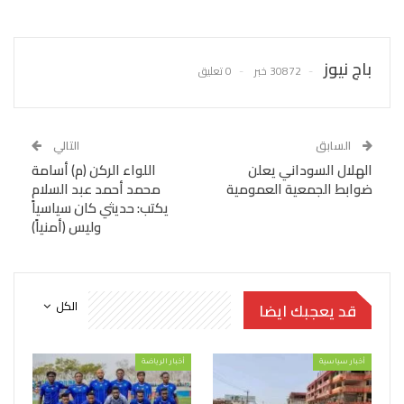
باج نيوز
30872 خبر
0 تعليق
السابق
التالي
الهلال السوداني يعلن
اللواء الركن (م) أسامة
ضوابط الجمعية العمومية
محمد أحمد عبد السلام
يكتب: حديثي كان سياسياً
وليس (أمنياً)
الكل
قد يعجبك ايضا
أخبار سياسية
أخبار الرياضة