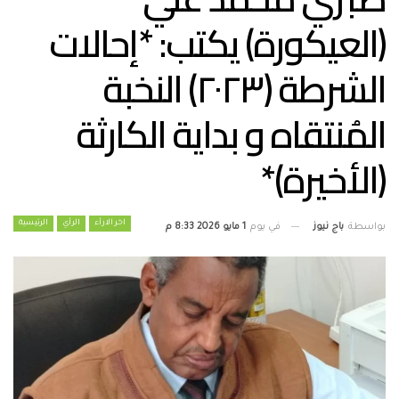
(العيكورة) يكتب: *إحالات
الشرطة (٢٠٢٣) النخبة
المُنتقاه و بداية الكارثة
(الأخيرة)*
اخر الارأء
الرأي
الرئيسية
بواسطة
باج نيوز
في يوم
1 مايو 2026 8:33 م