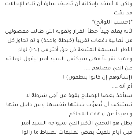
ولكن لا أعتقد بإمكانه أن يُضيف عبارة أن تلك الإحالات
قد تمّت
*(حسب اللوائح)*
لأنه يعلم جيداً خطأ القرار وثقوبه التي طالت مفصولين
من ثمانية دفعات تقريباَ (خبطة واحدة) و تم تجاوز كل
الأطر السليمة المتبعة في حق أكثر من (٣٠٠) لواء
وعميد تقريباً فهل سيكتفى السيد أمير ليقول لزملائه
عن الذي فصلهم …..
(إسألوهم إن كانوا ينطقون) !
أم أنه …..
سيأخذ بعصا الإصلاح بقوة من أجل شرطة لا
تستنكف أن تُصوِّب خطئها بنفسها و من داخل بيتها
و بعيداً عن ردهات المحاكم
يظل هو التحدي الأكبر الذي سيواجه السيد أمير
قبل أيام تلقيتُ بعض تعليقات لضباط ما زالوا