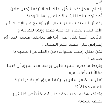
قال ….
إنه لم يعجز وقد شكّل لذلك لجنة تركها (حين غادر)
تُعد توصياتها للرئاسة و تمنى لها التوفيق
رغم أن السيد سايرين سعى أن يُوسع من الإجابه بأن
الأمر ليس يخص الداخلية فقط وإنما للمالية و
الرئاسة أيضاً ثلثي القرار أما هو كداخلية فليس لديه أي
إعتراض على تنفيذ حكم القضاء .
لكن تظل (ست سنوات) من (الطناش) صعبة يا
جماعة !
ولربط ما ذكره السيد خليل يومها فقد سبق أن كتبنا
مقالاً تسآءلت فيه
*هل سيظفر سايرين برتبة الفريق ثم يغادر ليترك
الملف مُعلقاً؟*
وأعتقد هذا ما حدث فقد ظل مُعلقاً (نُص كلتش)
نصف تسوية