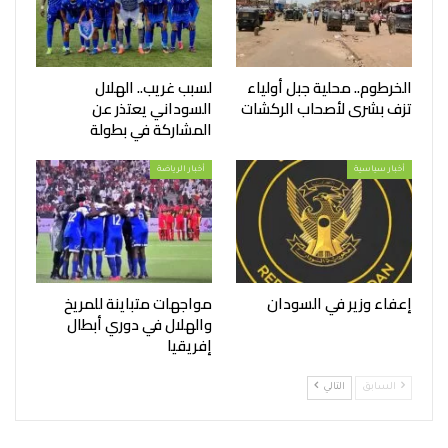
الخرطوم.. محلية جبل أولياء
لسبب غريب.. الهلال
تزف بشرى لأصحاب الركشات
السوداني يعتذر عن
المشاركة في بطولة
أخبار سياسية
أخبار الرياضة
إعفاء وزير في السودان
مواجهات متباينة للمريخ
والهلال في دوري أبطال
إفريقيا
السابق
التالي