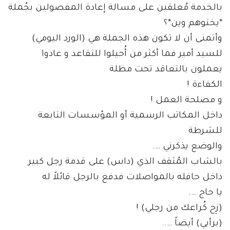
بالخدمة مُعلقين على مسالة إعادة المفصولين بجُملة
*يختوهم وين*؟
وأتمنى أن لا تكون هذه الجملة هي (الورد اليومي)
للسيد أمير فما أكثر من أُحيلوا للتقاعد و عادوا
يعملون بالتعاقد تحت مظلة
الكفاءة !
و مصلحة العمل !
داخل المكاتب الرسمية أو المؤسسات التابعة
للشرطة
والوضع يذكرني ….
بالشاب المُثقف الذي (داس) على قدمة رجل كبير
داخل حافله بالمواصلات فدفع بالرجل قائلاً له
يا حاج ….
(زِح كُراعك من رجلي) !
(برأيي) أيضاً …..