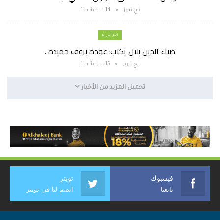
باج نيوز
14 ساعة منذ
اخر الارأء
ضياء الدين بلال يكتب: عودة بروف حميدة .
باج نيوز
15 ساعة منذ
تحميل المزيد من الأخبار
فيسبوك
تويتر
تابعنا
انضم لنا في تويتر