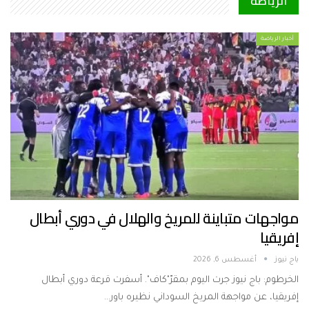
الرياضة
أخبار الرياضة
مواجهات متباينة للمريخ والهلال في دوري أبطال
إفريقيا
باج نيوز
أغسطس 6, 2026
الخرطوم: باج نيوز جرت اليوم بمقرّ"كاف". أسفرت قرعة دوري أبطال
إفريقيا، عن مواجهة المريخ السوداني نظيره باور…