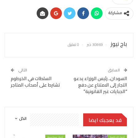
مشاركة
باج نيوز
30869 خبر
0 تعليق
السابق
التالي
السودان.. رئيس الوزراء يدعو
السلطات في الخرطوم
التجار إلى الامتناع عن دفع
تشترط على أصحاب المتاجر
“الجبايات غير القانونية”
الكل
قد يعجبك ايضا
أخبار الرياضة
أخبار سياسية