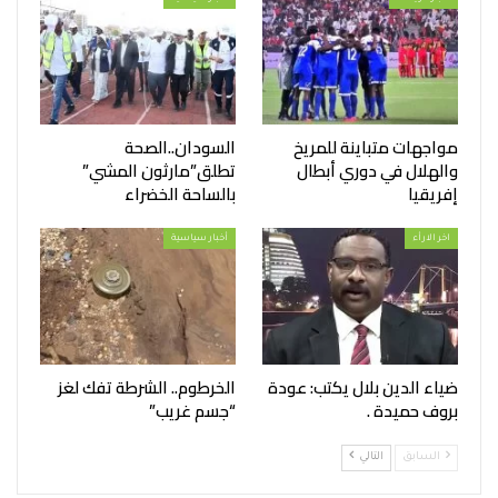
مواجهات متباينة للمريخ
السودان..الصحة
والهلال في دوري أبطال
تطلق”مارثون المشي”
إفريقيا
بالساحة الخضراء
اخر الارأء
أخبار سياسية
ضياء الدين بلال يكتب: عودة
الخرطوم.. الشرطة تفك لغز
بروف حميدة .
“جسم غريب”
السابق
التالي