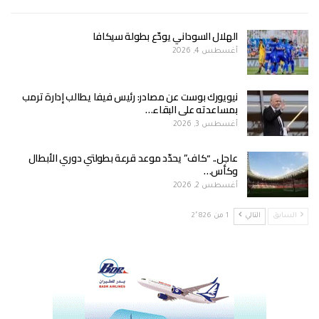
الهلال السوداني يودّع بطولة سيكافا
أغسطس 4, 2026
نيويورك بوست عن مصادر: رئيس فيفا يطالب إدارة ترمب
بمساعدته على البقاء…
أغسطس 3, 2026
عاجل.. “كاف” يحدّد موعد قرعة بطولتي دوري الأبطال
وكأس…
أغسطس 2, 2026
السابق
التالي
1 من 2٬826