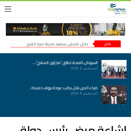
عاجل
عاجل..الجيش يستعيد مدينة جبرة الشيخ في شمال كردفان
السودان..الصحة تطلق”مارثون المشي”…
أغسطس 6, 2026
ضياء الدين بلال يكتب: عودة بروف حميدة .
أغسطس 6, 2026
إشاعة مرض رئيس دولة