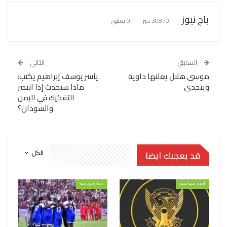
باج نيوز
30870 خبر
0 تعليق
السابق
التالي
موسى هلال يعلنها داوية
ياسر يوسف إبراهيم يكتب:
ويتحدى
ماذا سيحدث إذا انتصر
التفكيك في اليمن
والسودان؟
الكل
قد يعجبك ايضا
أخبار سياسية
أخبار الرياضة