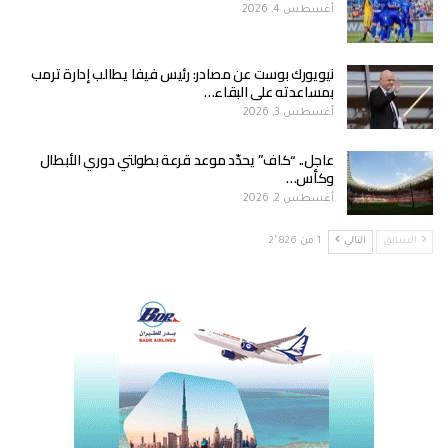
أغسطس 4, 2026
نيويورك بوست عن مصادر: رئيس فيفا يطالب إدارة ترمب
بمساعدته على البقاء…
أغسطس 3, 2026
عاجل.. “كاف” يحدّد موعد قرعة بطولتي دوري الأبطال
وكأس…
أغسطس 2, 2026
السابق
التالي
1 من 2٬826