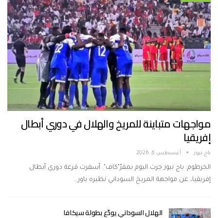
مواجهات متباينة للمريخ والهلال في دوري أبطال
إفريقيا
باج نيوز
أغسطس 6, 2026
الخرطوم: باج نيوز جرت اليوم بمقرّ"كاف". أسفرت قرعة دوري أبطال
إفريقيا، عن مواجهة المريخ السوداني نظيره باور…
الهلال السوداني يودّع بطولة سيكافا