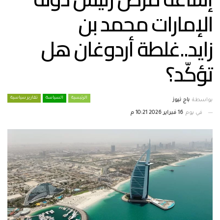
الإمارات محمد بن
زايد..غلطة أردوغان هل
تؤكّد؟
الرئيسية
السياسة
تقارير سياسية
بواسطة
باج نيوز
في يوم
16 فبراير 2026 10:21 م