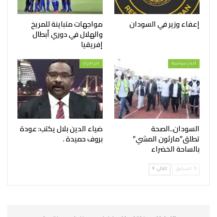
إعفاء وزير في السودان
مواجهات متباينة للمريخ
والهلال في دوري أبطال
إفريقيا
أخبار سياسية
اخر الارأء
السودان..الصحة
ضياء الدين بلال يكتب: عودة
تطلق”مارثون المشي”
بروف حميدة .
بالساحة الخضراء
السابق
التالي