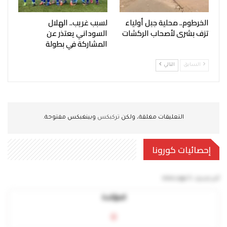
الخرطوم.. محلية جبل أولياء
لسبب غريب.. الهلال
تزف بشرى لأصحاب الركشات
السوداني يعتذر عن
المشاركة في بطولة
السابق
التالي
التعليقات مغلقة، ولكن
تركبكس
وبينغبكس مفتوحة.
إحصائيات كورونا
آخر تحديث:
5 mins ago
المؤكدة
0