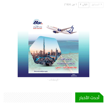
السابق
التالي
1 من 2٬826
- الإعلانات -
أحدث الأخبار