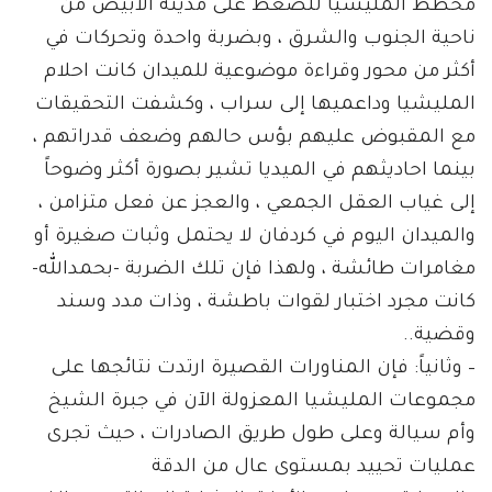
مخطط المليشيا للضغط على مدينة الأبيض من
ناحية الجنوب والشرق ، وبضربة واحدة وتحركات في
أكثر من محور وقراءة موضوعية للميدان كانت احلام
المليشيا وداعميها إلى سراب ، وكشفت التحقيقات
مع المقبوض عليهم بؤس حالهم وضعف قدراتهم ،
بينما احاديثهم في الميديا تشير بصورة أكثر وضوحاً
إلى غياب العقل الجمعي ، والعجز عن فعل متزامن ،
والميدان اليوم في كردفان لا يحتمل وثبات صغيرة أو
مغامرات طائشة ، ولهذا فإن تلك الضربة -بحمدالله-
كانت مجرد اختبار لقوات باطشة ، وذات مدد وسند
وقضية..
– وثانياً: فإن المناورات القصيرة ارتدت نتائجها على
مجموعات المليشيا المعزولة الآن في جبرة الشيخ
وأم سيالة وعلى طول طريق الصادرات ، حيث تجرى
عمليات تحييد بمستوى عال من الدقة