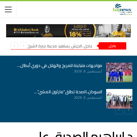
عاجل
عاجل..الجيش يستعيد مدينة جبرة الشيخ في شمال كردفان
مواجهات متباينة للمريخ والهلال في دوري أبطال…
أغسطس 6, 2026
السودان..الصحة تطلق”مارثون المشي”…
أغسطس 6, 2026
د.ابراهيم الصديق على