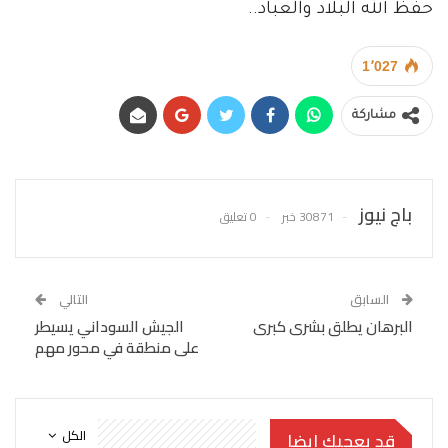
حفظ الله البلاد والعباد..
1٬027
مشاركة
باج نيوز
30871 خبر
0 تعليق
السابق
التالي
البرهان يطلق بشرى كبرى
الجيش السوداني يسيطر
على منطقة في محور مهم
الكل
قد يعجبك ايضا