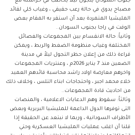
جنوب السودان يتجول ليلاً يخاطب في حراسته مع
مصباح يدوي في حالة رعب حقيقي ، وغياب كلي لقائد
المليشيا المتمردة بعد أن استقر به المقام بعض
الوقت في راجا بجنوب السودان..
وثانياً: حالة الانقسام بين المجموعات والفصائل
المختلفة وغياب منظومة الضغط والربط ، ويمكن
قراءة ذلك من إعلان حظر التجول ليلاً في مدينة
الضعين منذ 7 يناير 2026م ، وعنتريات المجموعات
واخرهم معارضة اولاد راشد محاسبة قائدهم العميد
خلاء محمد اجبر ، واحتجاجات ابناء التلس ، وخلاف ذلك
من احاديث قادة المجموعات..
وثالثاً: سقوط وهم الدعايات الاعلامية ، والمنصات
التى توفرها الدول الداعمة للمليشيا البربرية وبعض
الأطراف السودانية ، وربما لا نبتعد عن الحقيقة إذا
قلنا أن اغلب عمليات المليشيا العسكرية وحتي