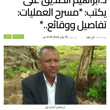
يكتب: *مسرح العمليات:
تفاصيل ووقائع..*
اخر الارأء
الرأي
بواسطة
باج نيوز
في يوم
10 يناير 2026 6:18 ص
إبراهيم الصديق