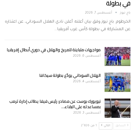
في بطولة
باج نيوز
أغسطس 7, 2026
الخرطوم: باج نيوز وفق بيان أعلنه. أعلن نادي الهلال السوداني، عن اعتذاره
عن المشاركة في بطولة كأس غرب أفريقيا…
مواجهات متباينة للمريخ والهلال في دوري أبطال إفريقيا
أغسطس 6, 2026
الهلال السوداني يودّع بطولة سيكافا
أغسطس 4, 2026
نيويورك بوست عن مصادر: رئيس فيفا يطالب إدارة ترمب
بمساعدته على البقاء…
أغسطس 3, 2026
السابق
التالي
1 من 2٬826