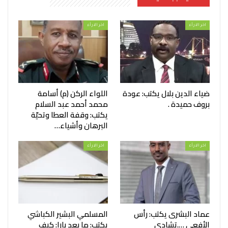
اخر الارأء
اخر الارأء
ضياء الدين بلال يكتب: عودة
اللواء الركن (م) أسامة
بروف حميدة .
محمد أحمد عبد السلام
يكتب: وقفة العطا وتحيّة
البرهان وأشياء…
اخر الارأء
اخر الارأء
عماد البشرى يكتب: رأس
المسلمي البشير الكباشي
الأفعى ….تشادي
يكتب: ما بعد بارا: كيف