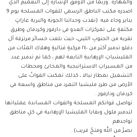
والمهارة..وربما من الأوفق الإشارة إلى التعميم الذي
اصدره مكتب الناطق الرسمي للقوات المسلحة يوم 9
يناير وجاء فيه: (نفذت وحداتنا الجوية والبرية غاراتٍ
مكثفةٍ على تمركزات العدو في دارفور وكردفان وطرق
تقربه من الجنوبِ الليبي، حيث بلغت خسائر مرتزقة آل
دقلو تدمير أكثر من ٢٤٠ مركبةٍ قتاليةٍ وهلاك المئات من
المليشياتِ الإرهابيةِ التابعة لهم ، كما تم تدمير عدد
من المسيراتِ الاستراتيجية والمخابئ ومحطات
التشغيل بمطار نيالا ، كذلك تمكنت القواتُ على
الأرض من طردِ مليشيا التمرد من مناطق واسعة في
كردفان ودارفور .
تواصل قواتكم المسلحة والقوات المساندة عملياتها
لتدميرِ فلول وبقايا المليشيا الإرهابية في كلِ مناطق
تواجدهم
نصرٌ من الله وفتحٌ قريب)..