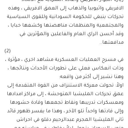
زيارة الجوار الافريقي واعادة السردية مع الاتحاد
الافريقي واثيوبيا والذهاب إلى العمق الافريقي ، وهذه
تحركات ينبغي للحكومة السودانية وللقوى السياسية
والمجتمعية والمنظمات مناهضتها وكشفها خبايا ،
وقد أحسن الراي العام والفاعلين والمؤثرين في
مدافعتها..
(2)
في مسرح العمليات العسكرية مشاهد اخري ، مؤثرة ،
وذات انعكاس فعلي على تطورات الأحداث ونتائجها ،
وهنا نشير إلى أكثر من واقعه:
اولاً: تحولت معركة الاستنزاف من القوة المتقدمة إلى
عمق تحركات المليشيا المتوحشة ، إلى مراكز امدادها
ومعسكرات تدريبها ونقاط تجمعها وقادة حشودها
وإلى قادتها واحداً تلو الآخر ، وهذا ما يفسر ظهور قائد
ثاني المليشيا المجرم عبدالرحيم دقلو في احراش