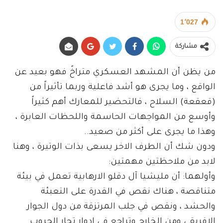
1٬027
مشاركة
من يظن أن المشهد العسكري متراخً فهو بعيد عن
الواقع ، وما يجرى هو أشد فاعلية وربما تأثيراً من
(قعقعة) السلاح ، فالتحضير للمعارك أهم كثيراً
وأوسع من المواجهات الحاسمة واللحظات العابرة ،
وهذا ما يجرى على أكثر من صعيد..
ودون شك أن الطرف الاخر يسعى بذات الوتيرة ، وهنا
لابد من ملاحظتين مهمتين:
وأولهما: أن مليشيا آل دقلو الارهابية تعمل في بيئة
متناقصة ، هناك نقص في القدرة على التعبئة
والحشد ، ونقص في جلب المرتزقة من دول الجوار
الافريقي ومن الخارج وتراجع في ادوار تجار الحروب