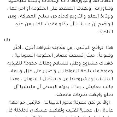
انتهاكاتها وتجاوزاتها ذات ارتباطات بأجندة سياسية
ومناورات ، وبهدف الضغط على الحكومة أو احراجها ،
ولإثارة الهلع والترويع كجزء من سلاح المعركة ، ومن
الواضح أن مليشيا آل دقلو فقدت الكثير من هذه
الناحية..
(3)
هذا الواقع البائس ، في مقابله شواهد أخرى ، أكثر
وضوحاً ، حيث اتسعت مصادر الحكومة السودانية ،
فهناك مشروع وطني للسلام وهناك حكومة تنفيذية
وعودة متسارعة للمواطنين واصرار على عزل وابعاد
المليشيا ومشروعها عن مستقبل السودان ، وهذا
جانب معايش ، وما لا يدركه البعض أن مليشيا آل
دقلو واجهت ضربات قاصمة:
– اولاً لم تكن معركة محور الدبيبات – كازقيل مواجهة
عابرة ، بل عملية تفتيت وتفكيك عسكري لخلخلة كل