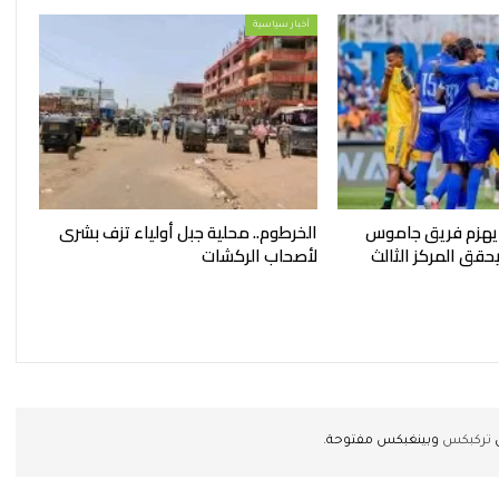
أخبار سياسية
 يهزم فريق جاموس
الخرطوم.. محلية جبل أولياء تزف بشرى
قق المركز الثالث
لأصحاب الركشات
ن
تركبكس
وبينغبكس مفتوحة.