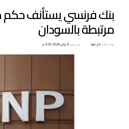
بنك فرنسي يستأنف حكم ص
مرتبطة بالسودان
بواسطة
باج نيوز
في يوم
8 يناير 2026 9:55 م