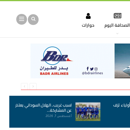
لصحافة اليوم
حوارات
أولياء تزف
لسبب غريب.. الهلال السوداني يعتذر
عن المشاركة…
أغسطس 7, 2026