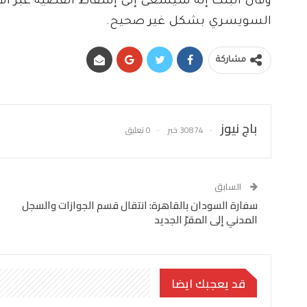
وقال البنك إنه سيسعى إلى إسقاط القضية عبر الا
السويسري بشكل غير صحيح.
مشاركة
باج نيوز
30874 خبر
0 تعليق
السابق
سفارة السودان بالقاهرة: انتقال قسم الجوازات والسجل
المدني إلى المقرّ الجديد
قد يعجبك ايضا