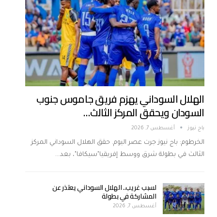
الهلال السوداني يهزم فريق جاموس جنوب
السودان ويحقق المركز الثالث…
باج نيوز
أغسطس 7, 2026
الخرطوم: باج نيوز جرت عصر اليوم. حقق الهلال السوداني المركز
الثالث في بطولة شرق ووسط إفريقيا"سيكافا"، بعد…
لسبب غريب.. الهلال السوداني يعتذر عن
المشاركة في بطولة
أغسطس 7, 2026