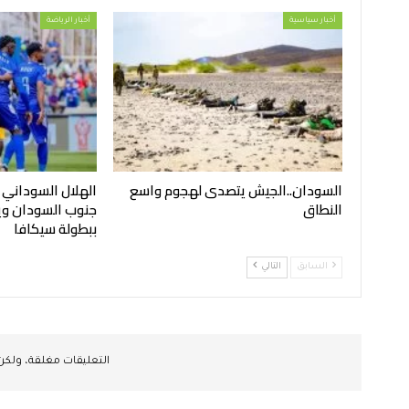
أخبار سياسية
أخبار الرياضة
السودان..الجيش يتصدى لهجوم واسع
الهلال السوداني
النطاق
جنوب السودان ويح
ببطولة سيكافا
السابق
التالي
التعليقات مغلقة، ولك