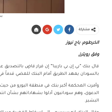
بن
مشاركة
الخرطوم: باج نيوز
وفق رويترز.
قال بنك “بي.إن.بي باريبا” إن قرار قاضٍ بالتصديق
بالسودان يمهد الطريق أمام البنك للمضي قدماً في
الدعوى، وهم سودانيون أدلوا بشهاداتهم بشأن ان
البشير.