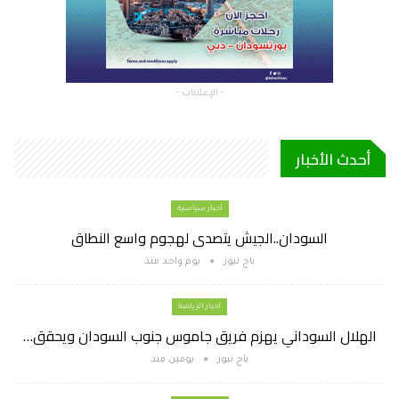
- الإعلانات -
أحدث الأخبار
أخبار سياسية
السودان..الجيش يتصدى لهجوم واسع النطاق
باج نيوز
يوم واحد منذ
أخبار الرياضة
الهلال السوداني يهزم فريق جاموس جنوب السودان ويحقق…
باج نيوز
يومين منذ