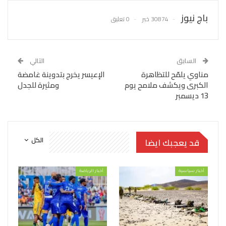
باج نيوز
30874 خبر
0 تعليق
السابق
التالي
مناوي يلمّح للتظاهرة
الإعيسر يخرج بتدوينة غامضة
الكبرى ويكشف ملامح يوم
ومثيرة للجدل
13 ديسمبر
الكل
قد يعجبك ايضا
أخبار سياسية
أخبار الرياضة