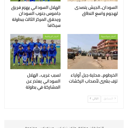
السودان..الجيش يتصدى
الهلال السوداني يهزم فريق
لهجوم واسع النطاق
جاموس جنوب السودان
ويحقق المركز الثالث ببطولة
سيكافا
أخبار سياسية
أخبار الرياضة
الخرطوم.. محلية جبل أولياء
لسبب غريب.. الهلال
تزف بشرى لأصحاب الركشات
السوداني يعتذر عن
المشاركة في بطولة
السابق
التالي