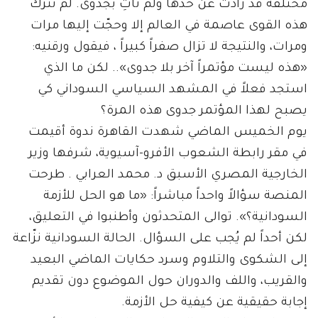
مختلفة قد زادت عن حدها ولم تأتِ بجدوى. لم تترك
هذه القوى عاصمة في العالم إلا وحجّت إليها مرات
ومرات، والنتيجة لا تزال صفراً كبيراً ، فيقول ورقنيه:
«هذه ليست مؤتمراً آخر بلا جدوى».. لكن ما الذي
استجد فعلاً في المشهد السياسي السوداني كي
يصبح لهذا المؤتمر جدوى هذه المرة؟
يوم الخميس الماضي شهدت القاهرة ندوة أقيمت
في مقر رابطة الشعوب الأفرو-آسيوية، شرفها وزير
الخارجية المصري الأسبق د. محمد العرابي . طرحت
المنصة سؤالاً واحداً مباشراً: «ما هو الحل للأزمة
السودانية؟». توالى المتحدثون وأطنبوا في التعليق،
لكن أحداً لم يُجب على السؤال. الحالة السودانية نزّاعة
إلى الشكوى والتلاوم وسرد حكايات الماضي البعيد
والقريب، واللف والدوران حول الموضوع دون تقديم
إجابة حقيقية عن كيفية حل الأزمة.