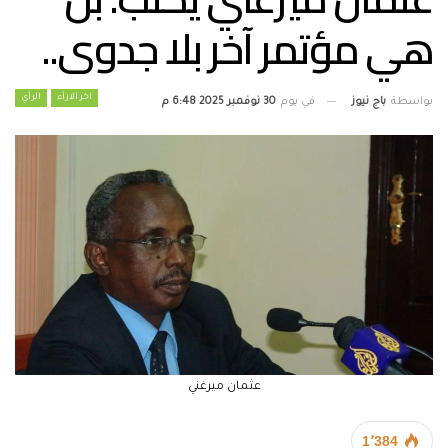
هي مؤتمر آخر بلا جدوى..
اخر الارأء
الرأي
بواسطة
باج نيوز
في يوم
30 نوفمبر 2025 6:48 م
عثمان ميرغني
1٬384