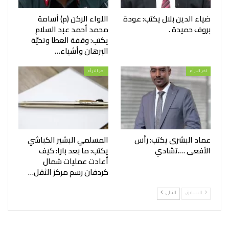
ضياء الدين بلال يكتب: عودة
اللواء الركن (م) أسامة
بروف حميدة .
محمد أحمد عبد السلام
يكتب: وقفة العطا وتحيّة
البرهان وأشياء…
اخر الارأء
اخر الارأء
عماد البشرى يكتب: رأس
المسلمي البشير الكباشي
الأفعى ….تشادي
يكتب: ما بعد بارا: كيف
أعادت عمليات شمال
كردفان رسم مركز الثقل…
السابق
التالي