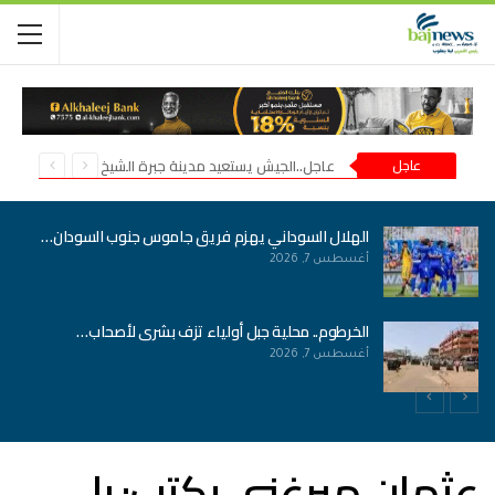
عاجل
عاجل..الجيش يستعيد مدينة جبرة الشيخ في شمال كردفان
الهلال السوداني يهزم فريق جاموس جنوب السودان…
أغسطس 7, 2026
الخرطوم.. محلية جبل أولياء تزف بشرى لأصحاب…
أغسطس 7, 2026
عثمان ميرغني يكتب: بل