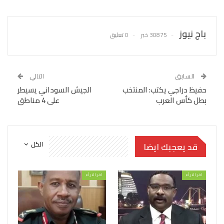
باج نيوز
30875 خبر
0 تعليق
السابق
التالي
حفيظ دراجي يكتب: المنتخب
الجيش السوداني يسيطر
بطل كأس العرب
على 4 مناطق
الكل
قد يعجبك ايضا
اخر الارأء
اخر الارأء