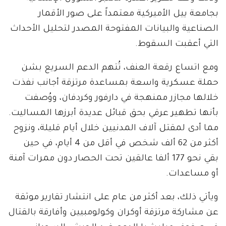
بجامعة ييل الأميركية معتمداً على صور الأقمار
الصناعية والبيانات المفتوحة المصدر لتحليل الأحداث
التي أعقبت السقوط.
ومع اتساع رقعة العنف، تُتهم الدعم السريع بشن
حملة عسكرية واسعة بمساعدة مرتزقة أجانب نفذت
خلالها مجازر ممنهجة في دارفور وكردفان، ووُصفت
بأنها تطهير عرقي بحق قبائل عديدة أبرزها المساليت.
مما أدى لمقتل آلاف المدنيين خلال أيام قليلة، ونزوح
أكثر من 62 ألف شخص في أقل من 4 أيام، في حين
بقي نحو 177 ألفا عالقين تحت الحصار دون ممرات آمنة
أو مساعدات.
ويأتي ذلك، بعد أكثر من عام على انتشار تقارير موثقة
عن مشاركة مرتزقة أوكران وكولومبيين وأفارقة بالقتال