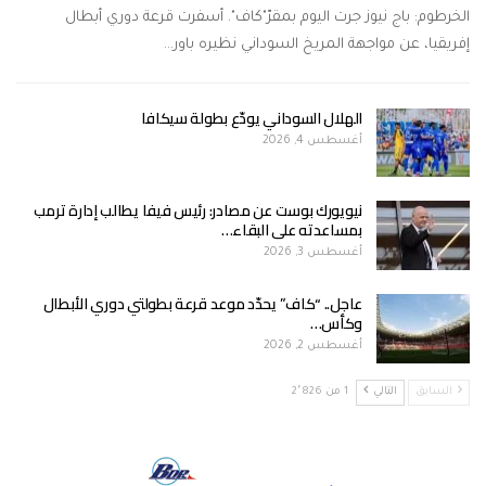
الخرطوم: باج نيوز جرت اليوم بمقرّ"كاف". أسفرت قرعة دوري أبطال
إفريقيا، عن مواجهة المريخ السوداني نظيره باور…
الهلال السوداني يودّع بطولة سيكافا
أغسطس 4, 2026
نيويورك بوست عن مصادر: رئيس فيفا يطالب إدارة ترمب
بمساعدته على البقاء…
أغسطس 3, 2026
عاجل.. “كاف” يحدّد موعد قرعة بطولتي دوري الأبطال
وكأس…
أغسطس 2, 2026
السابق
التالي
1 من 2٬826