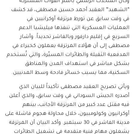
وكان المتحدث الرسمي باسم القوات المشتركة
“الشهيد” العقيد أحمد حسين مصطفى، قد كشف
في وقت سابق عن تورط مرتزقة أوكرانيين في
العمليات العسكرية التي تنفذها ميليشيا الدعم
السريع في إقليم دارفور وبالفاشر تحديداً. وأشار
مصطفى إلى أن هؤلاء المرتزقة يعملون كخبراء في
المدفعية الثقيلة والطائرات المسيّرة، والتي تُستخدم
بشكل مباشر في استهداف المدن والمناطق
السكنية، مما يسبب خسائر فادحة وسط المدنيين.
ويأتي تصريح العقيد مصطفى تأكيداً للبيان الذي
أصدره الجيش السوداني في وقت سابق، والذي أعلن
فيه مقتل عدد كبير من المرتزقة الأجانب، بينهم
أوكرانيون وكولومبيون، خلال محاولة هجوم فاشلة على
مدينة الفاشر في 30 سبتمبر. وأكد البيان أن المرتزقة
يشغلون مهام فنية متقدمة في تشغيل الطائرات