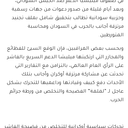
في صفوف ميليشيا الدعم ضد الجيش السوداني،
وبعد أيام قليلة من صدور دعوات من جهات رسمية
وحزبية سودانية تطالب بتحقيق شامل بملف تجنيد
مرتزقة أجانب بالحرب في السودان ومحاسبة
المتورطين.
وبحسب بعض المراقبين، فإن الوقع السيئ للفظائع
والمجازر التي ارتكبتها ميليشا الدعم السريع بالفاشر
على الرأي العام العالمي، بالتزامن مع التقارير التي
تحدثت عن مشاركة مرتزقة أوكران وأجانب بتلك
الأحداث دفع كييف وقيادتها وداعميها للتحرك بشكل
عاجل لـ “لملمة” الفضيحة والتخلص من ورطة جرائم
الحرب.
تحركات سياسية أوكرانية للتخلص من فضيحة الفاشر