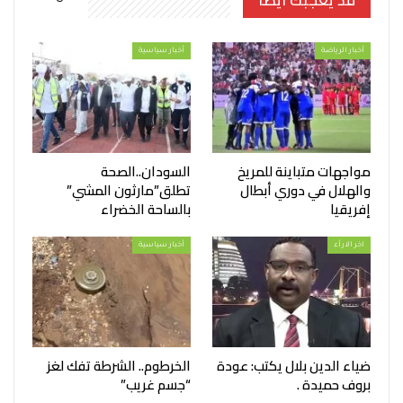
قد يعجبك ايضا
أخبار الرياضة
أخبار سياسية
مواجهات متباينة للمريخ
السودان..الصحة
والهلال في دوري أبطال
تطلق”مارثون المشي”
إفريقيا
بالساحة الخضراء
اخر الارأء
أخبار سياسية
ضياء الدين بلال يكتب: عودة
الخرطوم.. الشرطة تفك لغز
بروف حميدة .
“جسم غريب”