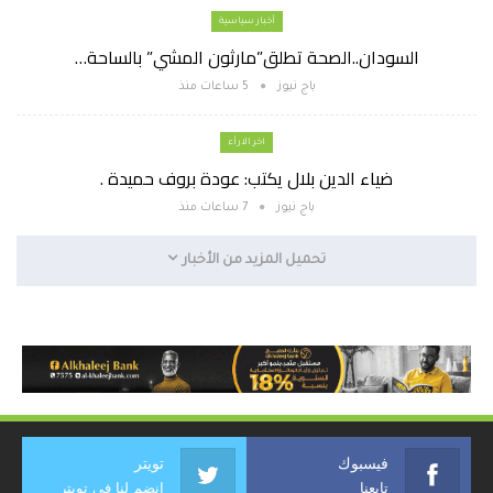
أخبار سياسية
السودان..الصحة تطلق”مارثون المشي” بالساحة…
باج نيوز
5 ساعات منذ
اخر الارأء
ضياء الدين بلال يكتب: عودة بروف حميدة .
باج نيوز
7 ساعات منذ
تحميل المزيد من الأخبار
فيسبوك
تويتر
تابعنا
انضم لنا في تويتر