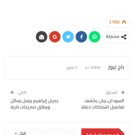
1٬092
مشاركة
باج نيوز
30869 خبر
0 تعليق
السابق
التالي
السودان..بيان يكشف
جبريل إبراهيم يرسل رسائل
تفاصيل اشتباكات دنقلا
ويطلق تصريحات نارية
الكل