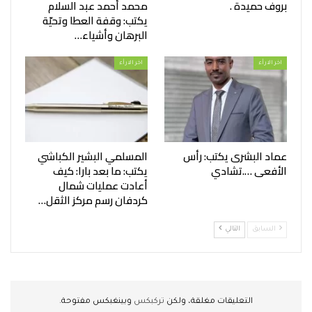
بروف حميدة .
محمد أحمد عبد السلام
يكتب: وقفة العطا وتحيّة
البرهان وأشياء…
اخر الارأء
اخر الارأء
عماد البشرى يكتب: رأس
المسلمي البشير الكباشي
الأفعى ….تشادي
يكتب: ما بعد بارا: كيف
أعادت عمليات شمال
كردفان رسم مركز الثقل…
السابق
التالي
التعليقات مغلقة، ولكن
تركبكس
وبينغبكس مفتوحة.