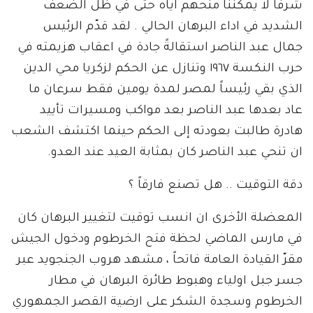
شرفاً لا يمكننا منحهم اياه حتى في ظل الضعف
الشديد في اداء البرهان الحالي . لقد قدّم الرئيس
جمال عبد الناصر استقالةً جادة في اعقاب هزيمته في
حرب النكسة ١٩٦٧ وتنازل عن الحكم لزكريا محي الدين
الذي بقي رئيساً لمصر لمدة يومين فقط سرعان ما
عاد بعدها عبد الناصر بعد مواكب ومسيرات تأييد
هادرة طالبت بعودته إلى الحكم حينما اكتشف الشعب
ان تنحي عبد الناصر كان بمثابة العيد عند العدو.
دقة التوقيت .. هل تصنع فارقاً ؟
المعضلة الأخرى ان انسب توقيت لتغيير البرهان كان
في مارس الماضي لحظة فتح الخرطوم ودخول الجيش
مقرّ القيادة العامة فاتحاً ، مشهد هروب الجنجويد عبر
جسر جبل اولياء وهبوط طائرة البرهان في مطار
الخرطوم وسجدة الشكر على ارضية القصر الجمهوري