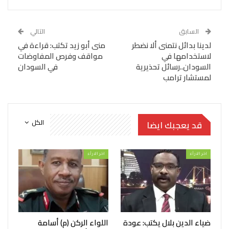
السابق
التالي
لدينا بدائل نتمنى ألا نضطر
منى أبو زيد تكتب: قراءة في
لاستخدامها في
مواقف وفرص المفاوضات
السودان..رسائل تحذيرية
في السودان
لمستشار ترامب
الكل
قد يعجبك ايضا
اخر الارأء
اخر الارأء
ضياء الدين بلال يكتب: عودة
اللواء الركن (م) أسامة