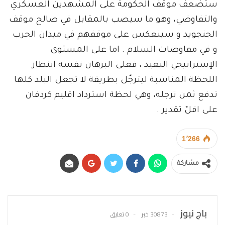
ستضعف موقف الحكومة على المشهدين العسكري
والتفاوضي، وهو ما سيصب بالمقابل في صالح موقف
الجنجويد و سينعكس على موقفهم في ميدان الحرب
و في مفاوضات السلام . اما على المستوى
الإستراتيجي البعيد ، فعلى البرهان نفسه اننظار
اللحظة المناسبة ليترجّل بطريقة لا تجعل البلد كلها
تدفع ثمن ترجله، وهي لحظة استرداد اقليم كردفان
على اقلّ تقدير .
1٬266
مشاركة
باج نيوز
30873 خبر
0 تعليق