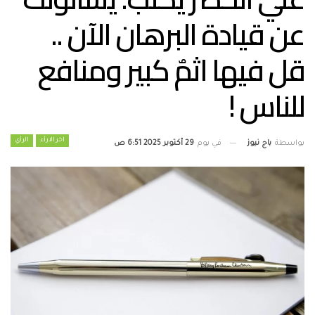
عن قيادة البرهان الآن ..
قل فيها اثمٌ كبير ومنافع
للناس !
اخر الارأء
الرأي
بواسطة
باج نيوز
في يوم
29 أكتوبر 2025 6:51 ص