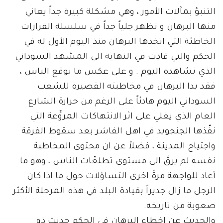
التنبؤ بمآلات الأمور ، وهي مشكلة كبيرة جداً يعاني
منها البرهان و تظهر جلياً جداً في سلسلة القرارات
الخاطئة التي اتخذها البرهان منذ اليوم الأول له في
الحكم والتي قادت في النهاية الى المشهد السوداني
الذي نشاهده اليوم . و على عكس ما توقع الناس ،
فقد بدا البرهان في مخاطبته القصيرة للشعب
السوداني اليوم هادئاً على الرغم من حرارة الشارع
العام الذي يغلي على اثر الانتهاكات المروِّعة التي
نفّذها الجنجويد في اهل الفاشر بعد سقوط الفرقة
واجتياح المدينة ، فضلاً عن ان محتوى المخاطبة
نفسه لم يرقَ الى مستوى تطلعّات الناس ، وهو ما
أعاد للواجهة مرةً اخرى التساؤلات حول ما اذا كان
الرجل ما زال جديراً بقيادة البلد في هذه المرحلة الأكثر
صعوبة من تاريخه.
والحديث عن اخطاء البرهان في الحكم حديث ذو