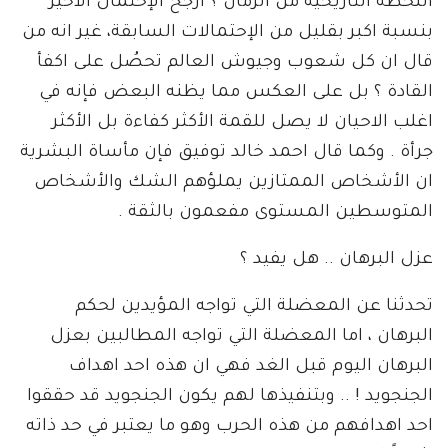
اللحظة التاريخية من الزمان ؟ ارجِّح الإحتمال الأخير
بنسبة اكبر بقليل من الإحتمالات السابقة، غير انه من
قال ان كل شعوب وجيوش العالم تحصُل على اكفأ
القادة ؟ بل على العكس مما يظنه البعض فإنه في
اغلب الاحيان لا يصل للقمة الأكثر كفاءة بل الأكثر
جرأة . وكما قال احمد خالد توفيق فإن مأساة البشرية
ان الأشخاص الممتازين يملؤهم الشك والأشخاص
المتوسطين المستوى مفعمون بالثقة .
عزل البرهان .. هل يفيد ؟
تحدثنا عن المعضلة التي تواجه المؤيدين لحكم
البرهان ، اما المعضلة التي تواجه المطالبين بعزل
البرهان اليوم قبل الغد فهي ان هذه احد اهداف
الجنجويد ! .. وبتنفيذها لهم يكون الجنجويد قد حققوا
احد اهدافهم من هذه الحرب وهو ما يعتبر في حد ذاته