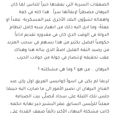
الصفقات السرية التي يعقدها خيراً للناس لما كان
البرهان مضطراً لإبقائها سراً . هذا كله في كفة
واهماله لشؤون البلاد الأخرى غير العسكرية- عمداً او
غفلةً- وما ادى اليه ذلك من انهيار شبه كامل لنظام
الدولة في الوقت الذي كان في مقدوره تقديم اداءاً
حكومياً افضل بكثير من هذا يسهم في سحب المزيد
من رصيد الثقة القليل اصلاً الذي يناله هنا وهناك
عقب تحقيقه لإنتصار في جولة من جولات الحرب .
البرهان .. من هو ؟ وما هي مشكلته ؟
لربما لم يكن في اسوأ كوابيس الفريق اول ركن عبد
الفتاح البرهان ان تصير الأمور الى ما صارت اليه حينما
جلس تلك الليلة على سجاد مُصلَّى بيت الضيافة
معلناً للرئيس السابق عمر البشير خبر نهاية حكمه .
كانت مشكلة البرهان الأكبر دائماً ضعف القدرة على