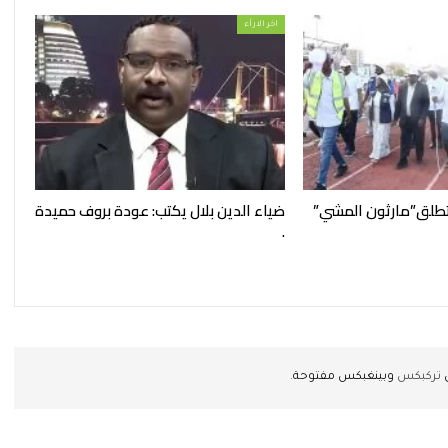
اخر الارأء
تطلق”مارثون المشي”
ضياء الدين بلال يكتب: عودة بروف حميدة
.
ن
تركبكس
وبينغبكس مفتوحة.