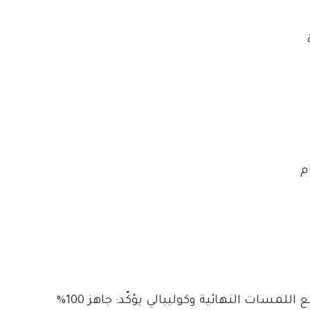
م
للمسات النهائية وكوليبالي يؤكّد: جاهز 100%