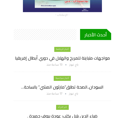
- الإعلانات -
أحدث الأخبار
أخبار الرياضة
مواجهات متباينة للمريخ والهلال في دوري أبطال إفريقيا
باج نيوز
13 ساعة منذ
أخبار سياسية
السودان..الصحة تطلق”مارثون المشي” بالساحة…
باج نيوز
17 ساعة منذ
اخر الارأء
ضياء الدين بلال يكتب: عودة بروف حميدة .