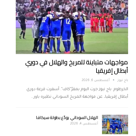
مواجهات متباينة للمريخ والهلال في دوري
أبطال إفريقيا
باج نيوز
أغسطس 6, 2026
الخرطوم: باج نيوز جرت اليوم بمقرّ"كاف". أسفرت قرعة دوري
أبطال إفريقيا، عن مواجهة المريخ السوداني نظيره باور…
الهلال السوداني يودّع بطولة سيكافا
أغسطس 4, 2026