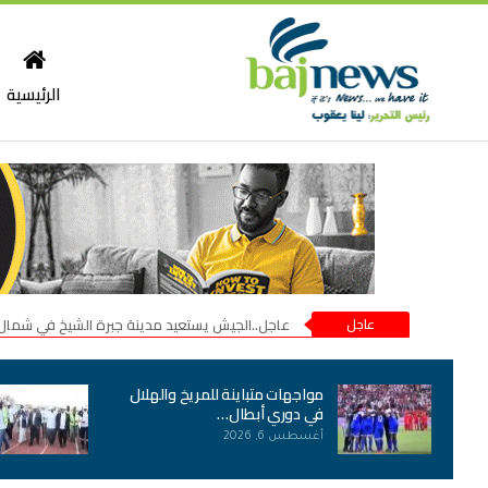
الرئيسية
عاجل
عاجل..الجيش يستعيد مدينة جبرة الشيخ في شمال
مواجهات متباينة للمريخ والهلال
في دوري أبطال…
أغسطس 6, 2026