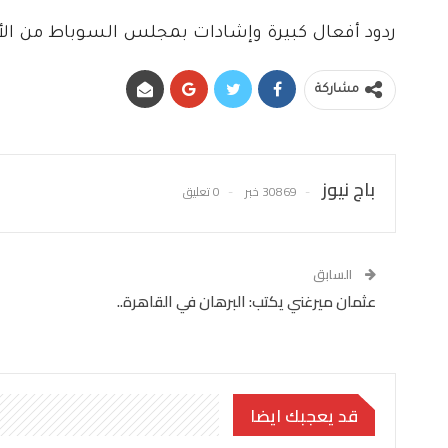
ردود أفعال كبيرة وإشادات بمجلس السوباط من ال
مشاركة
باج نيوز
30869 خبر
0 تعليق
السابق
عثمان ميرغني يكتب: البرهان في القاهرة..
قد يعجبك ايضا