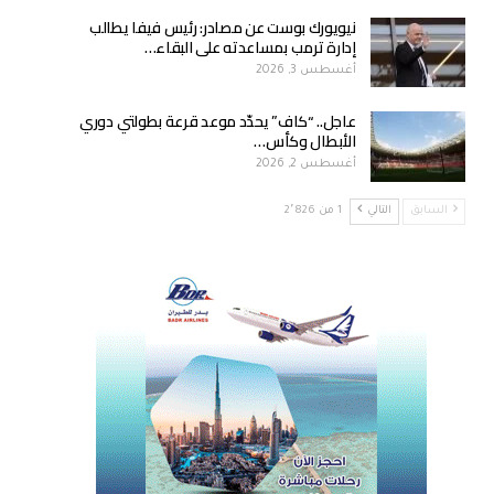
نيويورك بوست عن مصادر: رئيس فيفا يطالب
إدارة ترمب بمساعدته على البقاء…
أغسطس 3, 2026
عاجل.. “كاف” يحدّد موعد قرعة بطولتي دوري
الأبطال وكأس…
أغسطس 2, 2026
السابق
التالي
1 من 2٬826