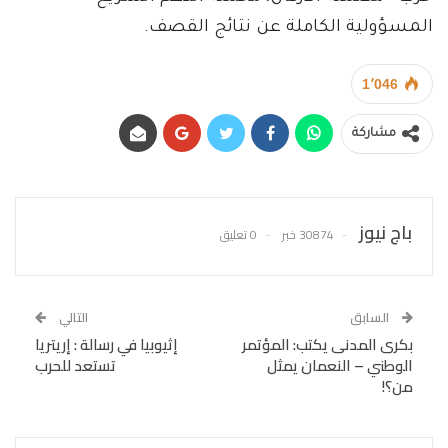
المسؤولية الكاملة عن نتائج القصف.
1٬046
مشاركة
باج نيوز
30874 خبر
0 تعليق
السابق
التالي
بكرى المدنى يكتب: المؤتمر
إثيوبيا في رسالة : إريتريا
الوطني – النعمان يمثل
تستعد للحرب
من؟!