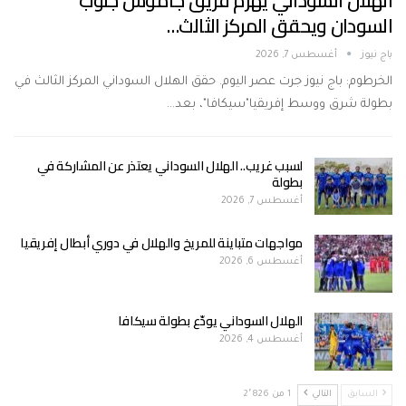
الهلال السوداني يهزم فريق جاموس جنوب
السودان ويحقق المركز الثالث…
باج نيوز
أغسطس 7, 2026
الخرطوم: باج نيوز جرت عصر اليوم. حقق الهلال السوداني المركز الثالث في
بطولة شرق ووسط إفريقيا"سيكافا"، بعد…
لسبب غريب.. الهلال السوداني يعتذر عن المشاركة في
بطولة
أغسطس 7, 2026
مواجهات متباينة للمريخ والهلال في دوري أبطال إفريقيا
أغسطس 6, 2026
الهلال السوداني يودّع بطولة سيكافا
أغسطس 4, 2026
السابق
التالي
1 من 2٬826