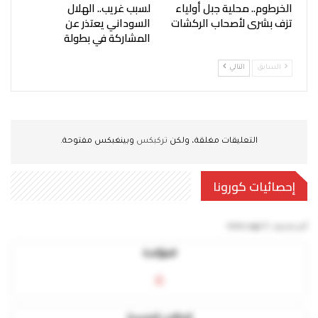
الخرطوم.. محلية جبل أولياء
لسبب غريب.. الهلال
تزف بشرى لأصحاب الركشات
السوداني يعتذر عن
المشاركة في بطولة
السابق
التالي
التعليقات مغلقة، ولكن
تركبكس
وبينغبكس مفتوحة.
إحصائيات كورونا
آخر تحديث:
5 mins ago
المؤكدة
0