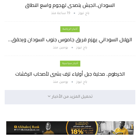
السودان..الجيش يتصدى لهجوم واسع النطاق
باج نيوز
19 ساعة منذ
أخبار الرياضة
الهلال السوداني يهزم فريق جاموس جنوب السودان ويحقق…
باج نيوز
يومين منذ
أخبار سياسية
الخرطوم.. محلية جبل أولياء تزف بشرى لأصحاب الركشات
باج نيوز
يومين منذ
تحميل المزيد من الأخبار