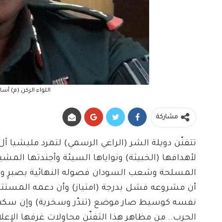
اللواء الركن (م) أس
مشاركة
تتفنّن دويلة الشر (الراعي الرسمي) لتمرد مليشيا آ
لأهدافها (الخبيثة) ونواياها السيئة وأجندتها الم
المسلحة وشعب السودان فصوله النهائية بصبرٍ وثبا
أن مشروعه فشل بدرجة (امتياز) وأن دعمه المستتر 
نفسه كوسيط صار موضع (تندّر وسخرية) وإن سكب 
الحرب.. من مظاهر هذا التفنّن محاولات غرفها الإع