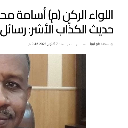
اللواء الركن (م) أسامة مح
حديث الكذّاب الأشر: رسائل 
بواسطة
باج نيوز
تم التحديث منذ
7 أكتوبر 2025 9:46 م