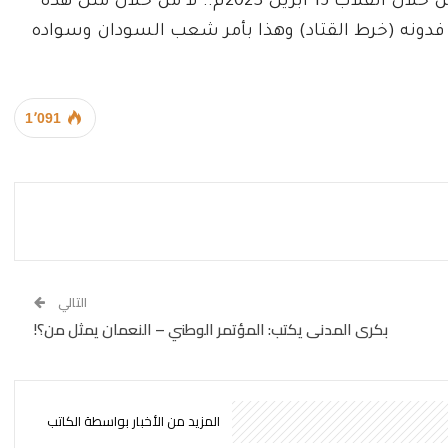
وحزبها وحلفها الجبان ما عجزت عنه بقوة السلاح من خلال انقلاب 15 أبريل 2023م.. لا من خلال مثل هذه
فدونه (خرط القتاد) وهذا بأمر شعب السودان وسواده
1٬091
التالي
بكرى المدنى يكتب: المؤتمر الوطني – النعمان يمثل من؟!
المزيد من الأخبار بواسطة الكاتب