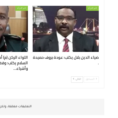
اخر الارأء
اخر الارأء
ضياء الدين بلال يكتب: عودة بروف حميدة
اللواء الركن (م)
.
السلام يكتب: وقفة
وأشياء…
السابق
التالي
التعليقات مغلقة، ولك