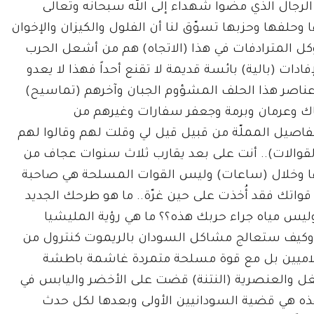
الرجال الذي مضوا شهداء إلى الله سبحانه وتعالى
ا وحلفها وحزبها تسوّق لنا أن الفلول والكيزان والإخوان
 وكل المترادفات في هذا (الاتجاه) هم من أشعل الحرب
ات (بالية) بائسة قديمة لا تقنع أحداً فهذا لا يعدو
عناصر هذا الحلف المشؤوم الجبان وآخرهم (تماسيح)
ك وعرمان وبرمة وجعفر سفارات وغيرهم من
فاصيل المملّة من قبيل قيل لي وقلت لهم وقالوا لهم
لقوالات).. أنت على بعد يقارب ثلاث سنوات عجاف من
 لها وخلال (ساعات) وليس القوات المسلحة هي صاحبة
واتك فقد أُخذت على حين غرّة.. ما هو طرحك الجديد
 وليس مياه جراء حربك هذه؟؟ ما هي رؤية المليشيا
 وكيف ستعالج مشاكل السودان بالريموت كنترول من
إسلاميين بل مع قوة مسلحة متمردة غاشمة باطشة
لغل والعنصرية (النتنة) قضت على الأخضر واليابس في
هذه هي قضية السودانيين الأولى وبعدها لكل حدث