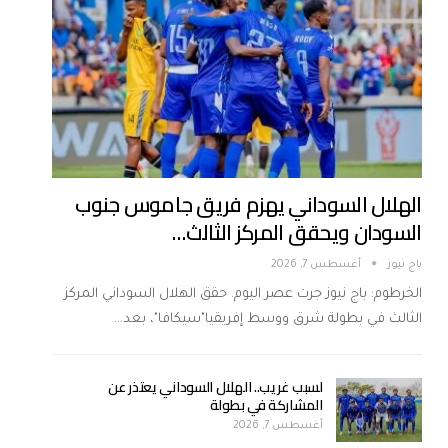
الهلال السوداني يهزم فريق جاموس جنوب
السودان ويحقق المركز الثالث…
باج نيوز
أغسطس 7, 2026
الخرطوم: باج نيوز جرت عصر اليوم. حقق الهلال السوداني المركز
الثالث في بطولة شرق ووسط إفريقيا"سيكافا"، بعد…
لسبب غريب.. الهلال السوداني يعتذر عن
المشاركة في بطولة
أغسطس 7, 2026