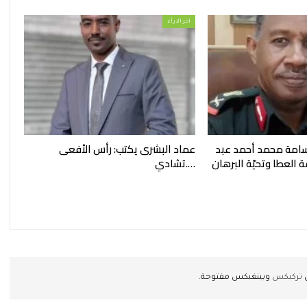
اخر الارأء
 أسامة محمد أحمد عبد
عماد البشرى يكتب: رأس الأفعى
 العطا وتحيّة البرهان
….تشادي
ن
تركبكس
وبينغبكس مفتوحة.