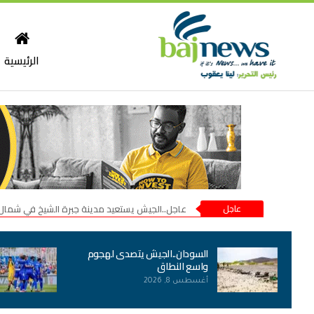
الرئيسية
عاجل
عاجل..الجيش يستعيد مدينة جبرة الشيخ في شمال
السودان..الجيش يتصدى لهجوم
واسع النطاق
أغسطس 8, 2026