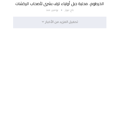
الخرطوم.. محلية جبل أولياء تزف بشرى لأصحاب الركشات
باج نيوز
يومين منذ
تحميل المزيد من الأخبار