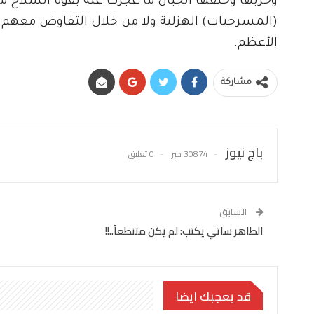
(المسرحيات) الهزلية ولا من خلال التفاوض معهم 
الأعظم.
مشاركة
باج نيوز
30874 خبر
0 تعليق
السابق
الطاهر ساتي يكتب: لم يكن متنطعاً..!!
قد يعجبك ايضا