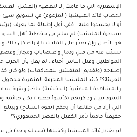
الإسفيرية التي ما قامت إلا لتغطية (الفشل العسك
لخطاب قائد المليشيا (المزعوم) في تسويقٍ سيئ (وإ
أو لا يحسدوا عليه.. ففي أول إطلالة لما يعرف (برئ
سيطرة المليشيا) لم يفلح في مخاطبة أهل السودان
هو الأصل وإن تعذّر على المليشيا إدراك كل ذلك و
تسبّب فيه من قتلٍ ودمارٍ واغتصاباتٍ ومجازرَ و
المواطنين وقتل الناس أحياء.. لم يقل بأن الحرب
إصلاحه (وتقديم المتفلتين للمحاكمات) ولو كان كذب
الجزيئة؟؟ قائد المليشيا المجرمة المتمردة مجهول
والمشاهدة المباشرة (الحقيقية) حاضرٌ وبقوة بيدا
السودانيين وذاكرتهم (كأسوأ حضور) بكل جرائمه وجر
التي أراد من خلالها أن يحكم (بقوة السلاح) ويبتلع 
حقيقياً حاكماً بأمر الكفيل بالقصر الجمهوري؟؟
لم يغادر قائد المليشيا وكفيلها (محطة واحد) في س