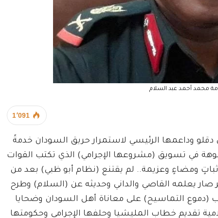
امة محمد أحمد عبد السلام
1٬091
ل دقلو وداعمها الرئيسي لاستمرار حريق السودان خدمةً
شبوهة في تسويق (مشروعها الإجرامي) الذي تكتب القوات
تٍ ومضاءٍ وعزيمة.. لم يقتنع (نظام أبو ظبي) بعد من
صار يعلمه القاصي والداني وحديثه عن (السلام) وطرح
(دموع التماسيح) على معاناة أهل السودان وضحايا
لامية تقديم خطاب المليشيا وحلفها الإجرامي وحكومتها