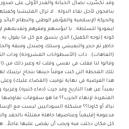
وقد تكسّرت نصال الخيانة والغدر الأولى على صدور 
ينافحون لأجل بقاء الدولة.. لا تزال المليشيا وكفيله
والحركة الإسلامية والمؤتمر الوطني والنظام البائد
ليعودوا للسلطة.. يا لبؤسهم وفقرهم وتقديمهم لإفاد
كونه (توجه الكفيل) الذي يتسق مع كل ما يقول به 
خاطر ثم حجر والتعيشي وسلك وصندل ومنقة والجا
(العاهات).. ذات (الأسطوانات المشروخة) وذات الت
وقالوا لنا فقلت في نفسي وقلت له وغير ذلك من (ا
تلك المحطة التي كنت موقناً حينها بنجاح ترتيبك
هذا الفرضية في نهاية توقيت (القضاء عليك) وعلى ق
بعيداً عن هذا التاريخ وقد جرت (دماء كثيرة) وغزيرة
المتمردة لإنهاء الحرب؟؟ ما هو سقوفات تفاوضها
نيالا أو كاودا؟؟ مشكلة السودانيين ليست مع ال
مدعومة إقليمياً وعناصرها جاهلة ممتلئة بالحقد وا
كل مكان دخلت فيه ويجب أن يقضى عليها عاجلاً.. 