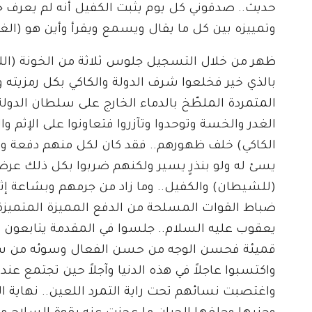
حديث.. صدقوني كل يوم يثبت الكفيل أنه لم يعرف 
وتمييزه بين كل ما يقال ويسمع ويقرأ وأين هو (ال
ظهر من خلال التسجيل جلوس ثلاثة من الخونة (اللئا
بالذي خير فخلعوا شرف الدولة والكاكي بكل رمزيته
المتمردة الملطّخ بالدماء الخارج على سلطان الدولة
الغدر والخسة وتوحدوا وتآزروا فتعاونوا على الإثم
الكاكي) خلف ظهورهم.. فقد كان لكل منهم دفعة ورق
يسئ له ولو بنذرٍ يسير ولكنهم ضربوا بكل ذلك عر
(للشيطان) والكفيل.. وما زاد من جرمهم وبشاعة إثم
يعقوب عليه السلام.. جلسوا في المقدمة يتابعون ا
قميئة فحسن الوجه من حسن الفعال وسوئه من سوء
واكتسبوا عاجلاً في هذه الدنيا وآجلاً حين تجتمع ع
واغتصبت نسائهم تحت راية التمرد اللعين.. نهاية ا