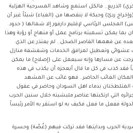
ري) الذريع.. فالكل استمع وشاهد المسرحية الهزلية
خراج ردئ) وحبكة لا ينقصها من (الغباء) شيئاً غير أن
يس) المجلس الرئاسي لإقليم دارفور إلا شمالها ( حدود
 بما يمكن تسميته برنامج عمل أو منهاج أو رؤية وهذا
بعده عن فهمها القاصر الضحل.. لم يعتذر عن الذي
قصفِ عشوائي وتعطيلِ لمرافق الخدمات وشفشفة منازل
 خرجت عن مسارها وإنه سيعمل على (إصلاح) ما يمكن
اً فقد كذب في كل ما قال أيعجزه أن يكذب في هذه
 المكان الغائب الحاضر.. فهو غائب عن المشهد
ه المتلطختان بدماء اهل السودان وحاضر في عقول
ائره التي ارتكبتها عناصر مليشيته خلال سنين الحرب
الدولة ففعل ما فعل فكيف به لو استقر به الأمر رئيساً
ردية الحرب وبدايتها فقد تركت فيهم (غُصّة) وحسرة