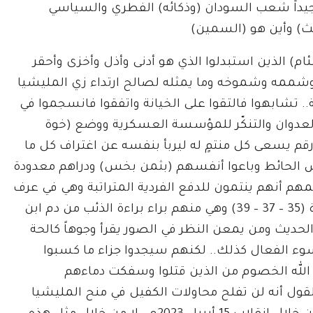
جيداً شعب السودان (وذكائه) الفطري والسياسي
غث) وأين هو (السمين)
م) الذين استبدلوا الذي هو أدنى وأذل وأخزى وأحقر
 وشممه وشموخه وما يمثله لصالح ارتداء زي المليشيا
.. تشابهوا فالتقوا على الخيانة واتفقوا فانسجموا في
 والعدوان والتنكّر للمؤسسة العسكرية ووضع (خوة
م يسعى كل منتمٍ له ليربأ بنفسه عن اغتراف كل ما
ض الحائط وباعوا أنفسهم (بثمن بخس) ودراهم معدودة
هم أنهم ينتمون للدفع الفردية المتراتبة وهي في عرف
ضباط القوات المسلحة من الدفع المميزة المتميزة (35 – 37 – 39) وهي منهم براء براءة الذئب من دم ابن
لحديث ومن يمعن النظر في الصور يقرأ وجوهاً كالحة
 الفعال كذلك.. لكنهم سيجدوا جزاء ما كسبوا
ند الله الخصوم من الذين قتلوا وسفكت دماءهم
لقول أنه لن تفلح محاولات الكفيل في منح المليشيا