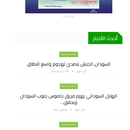
- الإعلانات -
أحدث الأخبار
أخبار سياسية
السودان..الجيش يتصدى لهجوم واسع النطاق
باج نيوز
19 ساعة منذ
أخبار الرياضة
الهلال السوداني يهزم فريق جاموس جنوب السودان
ويحقق…
باج نيوز
يومين منذ
أخبار سياسية