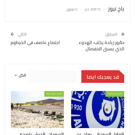
باج نيوز
30875 خبر
0 تعليق
السابق
التالي
حمّور زيادة يكتب: الهدوء
اجتماع عاصف في الخرطوم
الذي يسبق الانفصال
الكل
قد يعجبك ايضا
أخبار الرياضة
أخبار سياسية
الهلال السوداني يعلن عن
السودان..الجيش يتصدى