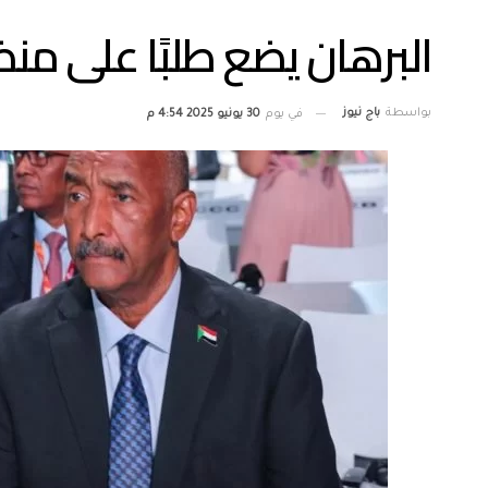
البرهان يضع طلبًا على من
بواسطة
باج نيوز
في يوم
30 يونيو 2025 4:54 م