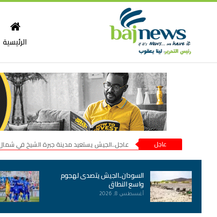
الرئيسية
عاجل
عاجل..الجيش يستعيد مدينة جبرة الشيخ في شمال
السودان..الجيش يتصدى لهجوم
واسع النطاق
أغسطس 8, 2026