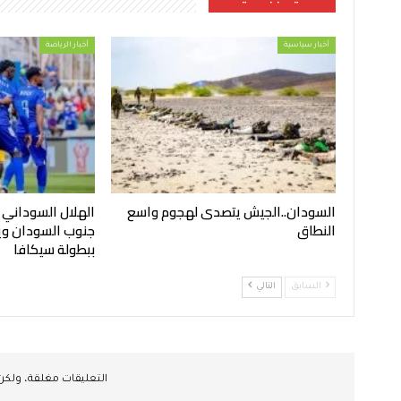
أخبار سياسية
أخبار الرياضة
السودان..الجيش يتصدى لهجوم واسع
الهلال السوداني
النطاق
جنوب السودان ويح
ببطولة سيكافا
السابق
التالي
التعليقات مغلقة، ولك