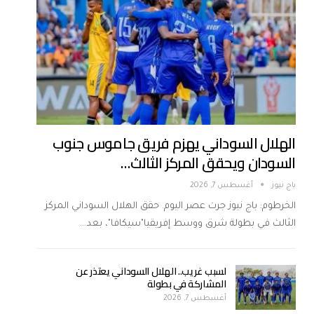
الهلال السوداني يهزم فريق جاموس جنوب
السودان ويحقق المركز الثالث…
باج نيوز
أغسطس 7, 2026
الخرطوم: باج نيوز جرت عصر اليوم. حقق الهلال السوداني المركز
الثالث في بطولة شرق ووسط إفريقيا"سيكافا"، بعد…
لسبب غريب.. الهلال السوداني يعتذر عن
المشاركة في بطولة
أغسطس 7, 2026