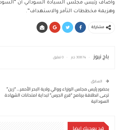
وأضاف رئيس مجلس السيادة السوداني أن “السودان ي
وهزيمة مخططات التآمر والاستهداف”.
مشاركة
باج نيوز
30874 خبر
0 تعليق
السابق
بحضور رئيس مجلس الوزراء ووالي ولاية البحر الأحمر… “زين”
ترعى انطلاقة برنامج “قرع الجرس” لبداية امتحانات الشهادة
السودانية
قد يعجبك ايضا