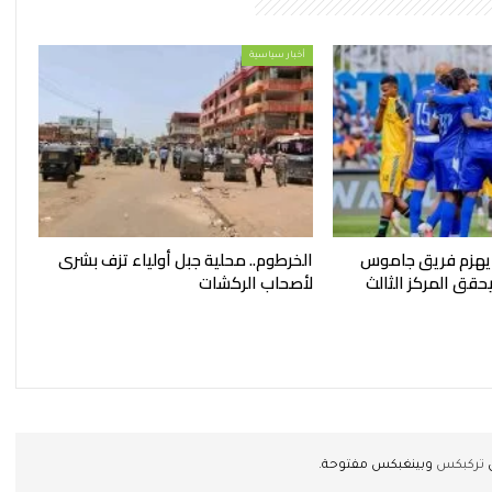
أخبار سياسية
 يهزم فريق جاموس
الخرطوم.. محلية جبل أولياء تزف بشرى
قق المركز الثالث
لأصحاب الركشات
ن
تركبكس
وبينغبكس مفتوحة.