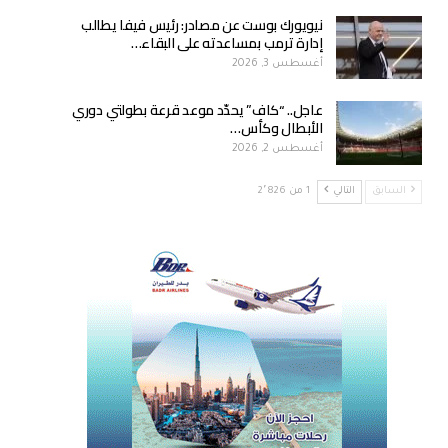
نيويورك بوست عن مصادر: رئيس فيفا يطالب
إدارة ترمب بمساعدته على البقاء…
أغسطس 3, 2026
عاجل.. “كاف” يحدّد موعد قرعة بطولتي دوري
الأبطال وكأس…
أغسطس 2, 2026
السابق
التالي
1 من 2٬826