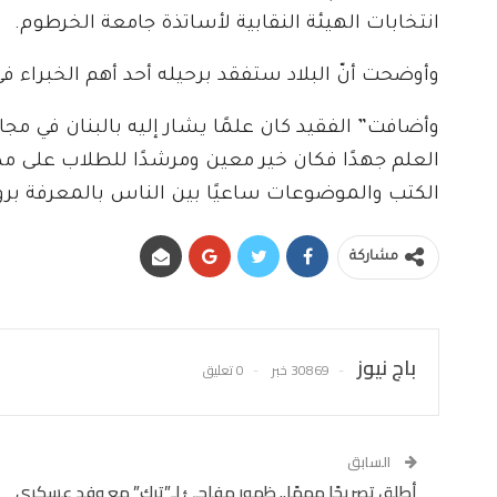
انتخابات الهيئة النقابية لأساتذة جامعة الخرطوم.
وأوضحت أنّ البلاد ستفقد برحيله أحد أهم الخبراء في
وأضافت” الفقيد كان علمًا يشار إليه بالبنان في مجاله 
العلم جهدًا فكان خير معين ومرشدًا للطلاب على مدى
الكتب والموضوعات ساعيًا بين الناس بالمعرفة بروح 
مشاركة
باج نيوز
30869 خبر
0 تعليق
السابق
أطلق تصريحًا مهمًا.. ظهور مفاجئ لـ”ترك” مع وفد عسكري