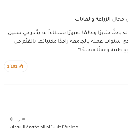
 مجال الزراعة والغابات.
باحثًا مثابرًا وعالمًا صبورًا معطاءاً لم يدَّخر في سبيل
 سنوات عمله بالجامعة رافدًا مكتباتها بالقيِّم من
طيبة وعقلًا منفتحًا”.
1٬101
التالي
مصادرة”نحاس” لصالح حكومة السودان