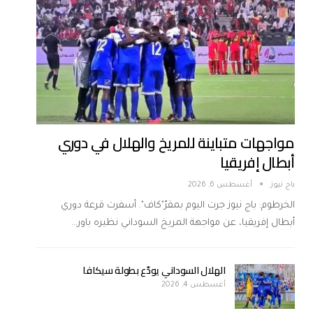
مواجهات متباينة للمريخ والهلال في دوري
أبطال إفريقيا
باج نيوز
أغسطس 6, 2026
الخرطوم: باج نيوز جرت اليوم بمقرّ"كاف". أسفرت قرعة دوري
أبطال إفريقيا، عن مواجهة المريخ السوداني نظيره باور…
الهلال السوداني يودّع بطولة سيكافا
أغسطس 4, 2026