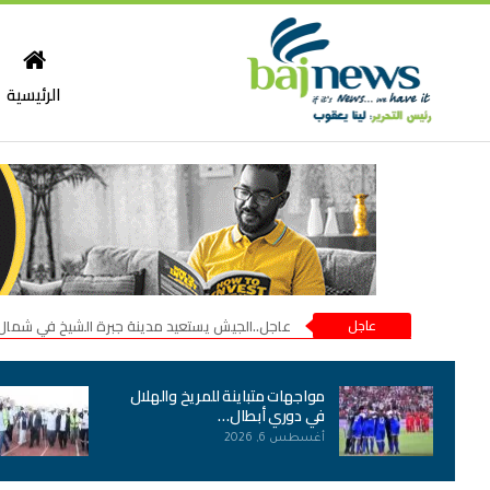
الرئيسية
عاجل
عاجل..الجيش يستعيد مدينة جبرة الشيخ في شمال
مواجهات متباينة للمريخ والهلال
في دوري أبطال…
أغسطس 6, 2026