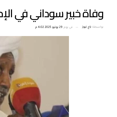
وفاة خبير سوداني في الإم
بواسطة
باج نيوز
في يوم
29 يونيو 2025 4:02 م