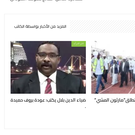
المزيد من الأخبار بواسطة الكاتب
اخر الارأء
تطلق”مارثون المشي”
ضياء الدين بلال يكتب: عودة بروف حميدة
.