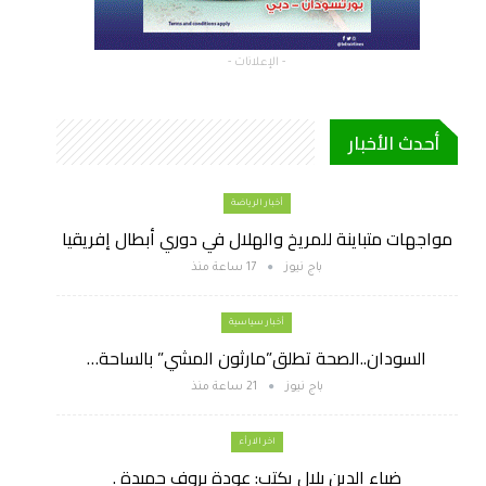
- الإعلانات -
أحدث الأخبار
أخبار الرياضة
مواجهات متباينة للمريخ والهلال في دوري أبطال إفريقيا
باج نيوز
17 ساعة منذ
أخبار سياسية
السودان..الصحة تطلق”مارثون المشي” بالساحة…
باج نيوز
21 ساعة منذ
اخر الارأء
ضياء الدين بلال يكتب: عودة بروف حميدة .