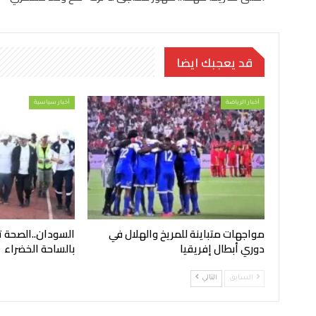
قد يعجبك ايضا
أخبار الرياضة
أخبار سياسية
مواجهات متباينة للمريخ والهلال في
السودان..الصحة 
دوري أبطال إفريقيا
بالساحة الخضراء
السابق
التالي