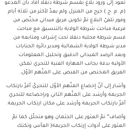
تعود إلى ورود بلاغ بقسم شرطة دنقلا أفاد بأنّ المدعو
(م .م .ح ) خرج من المنزل ولم يعدّ لأكثر من ثلاثة أيام
وفور تلقيّ البلاغ تمّ تكوين فريق ميداني مختّص من
فرعية مباحث شرطة الولاية بالتنسيق مع مباحث
قسم شرطة محلية دنقلا تحت إشراف ومتابعة من
مدير شرطة الولاية الشمالية ومدير دائرة الجنايات
وبعد الرصد الميداني الدقيق وتحليل المعلومات
الأولية بدقة بجانب المهارة الفنية للتحري تمكن
الفريق المختص من القبض على المتّهم الأوّل.
وأشار إلى أنّ إخضاع المتّهم الأوّل للتحريّ أقرّ بارتكاب
الجريمة وأرشد على المتّهم الثاني وبإخضاعه للتحري
أقرّ بارتكاب الجريمة وأرشد على مكان ارتكاب الجريمة.
وأضاف” تمّ العثور على الجثمان وهو متحلّل كما تمّ
العثور على أدوات إرتكاب الجريمة( الفأس وتكتك