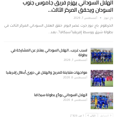
الهلال السوداني يهزم فريق جاموس جنوب
السودان ويحقق المركز الثالث…
باج نيوز
أغسطس 7, 2026
الخرطوم: باج نيوز جرت عصر اليوم. حقق الهلال السوداني المركز الثالث في
بطولة شرق ووسط إفريقيا"سيكافا"، بعد…
لسبب غريب.. الهلال السوداني يعتذر عن المشاركة في
بطولة
أغسطس 7, 2026
مواجهات متباينة للمريخ والهلال في دوري أبطال إفريقيا
أغسطس 6, 2026
الهلال السوداني يودّع بطولة سيكافا
أغسطس 4, 2026
السابق
التالي
1 من 2٬826