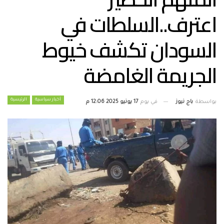
اعترف..السلطات في
السودان تكشف خيوط
الجريمة الغامضة
أخبار سياسية
الرئيسية
بواسطة
باج نيوز
في يوم
17 يونيو 2025 12:06 م