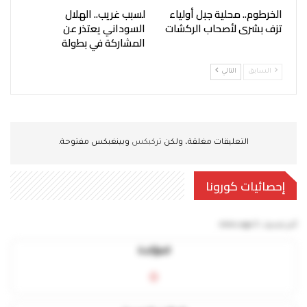
الخرطوم.. محلية جبل أولياء
لسبب غريب.. الهلال
تزف بشرى لأصحاب الركشات
السوداني يعتذر عن
المشاركة في بطولة
السابق
التالي
التعليقات مغلقة، ولكن
تركبكس
وبينغبكس مفتوحة.
إحصائيات كورونا
آخر تحديث:
5 mins ago
المؤكدة
0