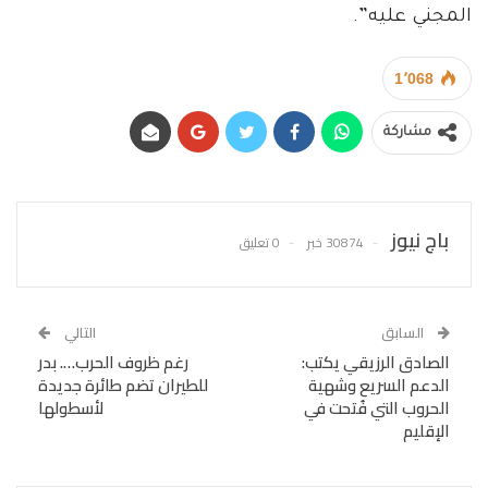
المجني عليه”.
1٬068
مشاركة
باج نيوز
30874 خبر
0 تعليق
السابق
التالي
الصادق الرزيقي يكتب:
رغم ظروف الحرب…. بدر
الدعم السريع وشهية
للطيران تضم طائرة جديدة
الحروب التي فُتحت في
لأسطولها
الإقليم