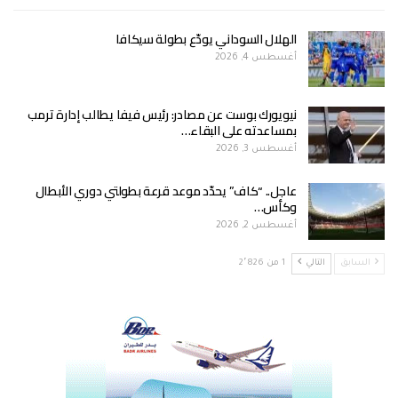
الهلال السوداني يودّع بطولة سيكافا
أغسطس 4, 2026
نيويورك بوست عن مصادر: رئيس فيفا يطالب إدارة ترمب
بمساعدته على البقاء…
أغسطس 3, 2026
عاجل.. “كاف” يحدّد موعد قرعة بطولتي دوري الأبطال
وكأس…
أغسطس 2, 2026
السابق
التالي
1 من 2٬826