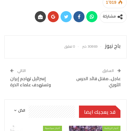
1٬019
مشاركة
باج نيوز
30869 خبر
0 تعليق
السابق
التالي
عاجل.. مقتل قائد الحرس
إسرائيل تهاجم إيران
الثوري
وتستهدف علماء الذرة
الكل
قد يعجبك ايضا
أخبار الرياضة
أخبار سياسية