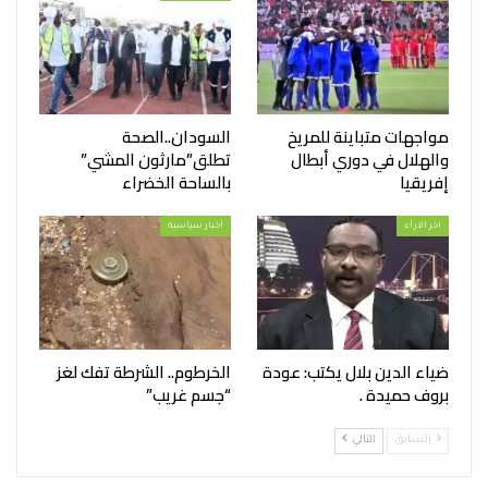
مواجهات متباينة للمريخ
السودان..الصحة
والهلال في دوري أبطال
تطلق”مارثون المشي”
إفريقيا
بالساحة الخضراء
اخر الارأء
أخبار سياسية
ضياء الدين بلال يكتب: عودة
الخرطوم.. الشرطة تفك لغز
بروف حميدة .
“جسم غريب”
السابق
التالي