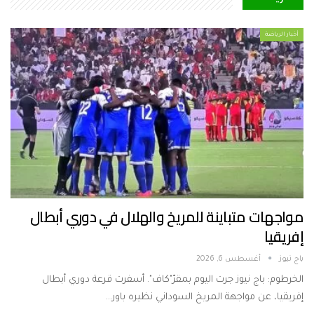
أخبار الرياضة
مواجهات متباينة للمريخ والهلال في دوري أبطال
إفريقيا
باج نيوز
أغسطس 6, 2026
الخرطوم: باج نيوز جرت اليوم بمقرّ"كاف". أسفرت قرعة دوري أبطال
إفريقيا، عن مواجهة المريخ السوداني نظيره باور…