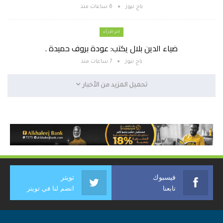
باج نيوز
6 ساعات منذ
اخر الارأء
ضياء الدين بلال يكتب: عودة بروف حميدة .
باج نيوز
7 ساعات منذ
تحميل المزيد من الأخبار
فيسبوك
تويتر
تابعنا
انضم لنا في تويتر