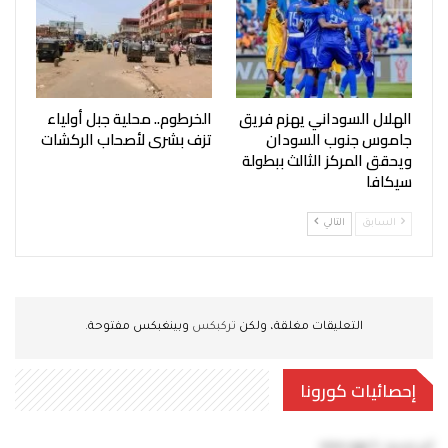
الهلال السوداني يهزم فريق
الخرطوم.. محلية جبل أولياء
جاموس جنوب السودان
تزف بشرى لأصحاب الركشات
ويحقق المركز الثالث ببطولة
سيكافا
السابق
التالي
التعليقات مغلقة، ولكن
تركبكس
وبينغبكس مفتوحة.
إحصائيات كورونا
آخر تحديث:
5 mins ago