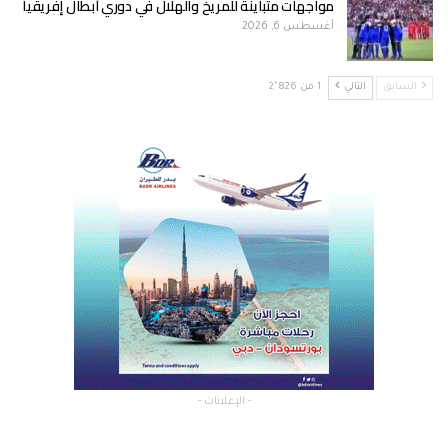
مواجهات متباينة للمريخ والهلال في دوري أبطال إفريقيا
أغسطس 6, 2026
السابق
التالي
1 من 2٬826
- الإعلانات -