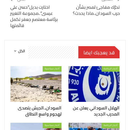
تحرّك مفاجئ لمصر بشأن
اختارت بديل”حسن علي
حرب السودان..ماذا يحدث؟
عيسى”..مجموعة التغيير
برئاسة معتصم جعفر تكمل
قائمتها
الكل
قد يعجبك ايضا
أخبار الرياضة
أخبار سياسية
الهلال السوداني يعلن عن
السودان..الجيش يتصدى
المدرب الجديد
لهجوم واسع النطاق
أخبار الرياضة
أخبار سياسية