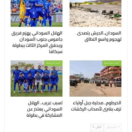
السودان..الجيش يتصدى
الهلال السوداني يهزم فريق
لهجوم واسع النطاق
جاموس جنوب السودان
ويحقق المركز الثالث ببطولة
سيكافا
أخبار سياسية
أخبار الرياضة
الخرطوم.. محلية جبل أولياء
لسبب غريب.. الهلال
تزف بشرى لأصحاب الركشات
السوداني يعتذر عن
المشاركة في بطولة
السابق
التالي