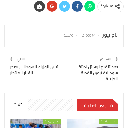
مشاركة
باج نيوز
30874 خبر
0 تعليق
السابق
التالي
بعد تلقيها رسائل نصيّة..
رئيس الوزراء السوداني يصدر
سودانية تروي القصة
القرار المنتظر
الحزينة
الكل
قد يعجبك ايضا
أخبار سياسية
أخبار الرياضة