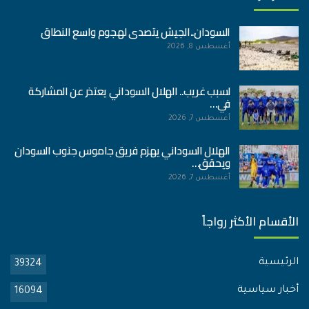
السودان..الجيش يتصدى لهجوم واسع النطاق
أغسطس 8, 2026
لسبب غريب.. الهلال السوداني يعتذر عن المشاركة
في…
أغسطس 7, 2026
الهلال السوداني يهزم فريق جاموس جنوب السودان
ويحقق…
أغسطس 7, 2026
الأقسام الأكثر رواجاً
الرئيسية
39324
أخبار سياسية
16094