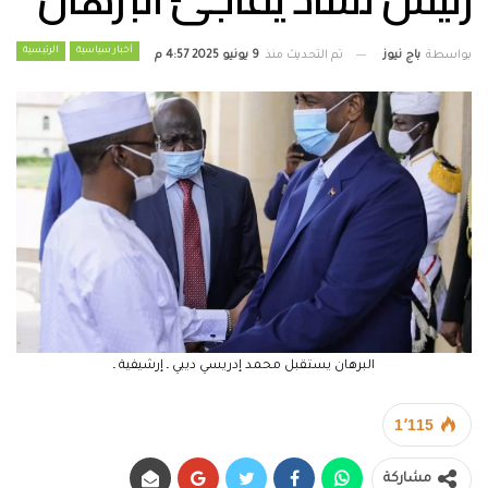
أخبار سياسية
الرئيسية
بواسطة
باج نيوز
تم التحديث منذ
9 يونيو 2025 4:57 م
البرهان يستقبل محمد إدريسي ديبي ـ إرشيفية ـ
1٬115
مشاركة