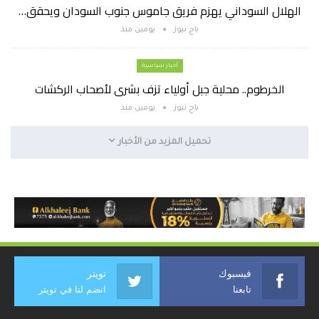
الهلال السوداني يهزم فريق جاموس جنوب السودان ويحقق…
باج نيوز
يومين منذ
أخبار سياسية
الخرطوم.. محلية جبل أولياء تزف بشرى لأصحاب الركشات
باج نيوز
يومين منذ
تحميل المزيد من الأخبار
فيسبوك
تويتر
تابعنا
انضم لنا في تويتر